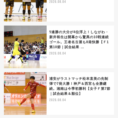
2026.08.04
5連勝の大分が4位浮上！しながわ・
新井裕生は開幕から驚異の10戦連続
ゴール。王者名古屋も8発快勝【Ｆ1
第10節｜試合結果 …
2026.08.04
浦安がラストマッチ松本直美の先制
弾で7発大勝！神戸＆西宮も全勝継
続。湘南は今季初勝利【女子Ｆ第7節
｜試合結果＆順位】
2026.08.04