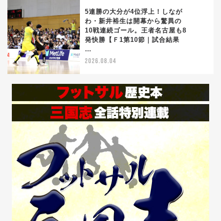
5連勝の大分が4位浮上！しなが
わ・新井裕生は開幕から驚異の
10戦連続ゴール。王者名古屋も8
5
発快勝【Ｆ1第10節｜試合結果
…
2026.08.04