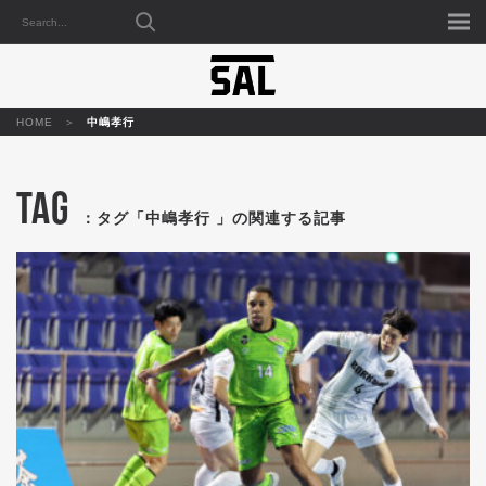
HOME
中嶋孝行
TAG
：タグ「中嶋孝行 」の関連する記事