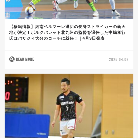
【移籍情報】湘南ベルマーレ退団の長身ストライカーの新天
地が決定！ボルクバレット北九州の監督を退任した中嶋孝行
氏はバサジィ大分のコーチに就任！｜4月9日発表
READ MORE
2025.04.09