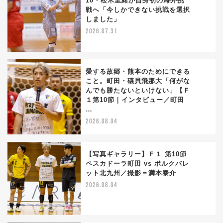
10・松木里緒が自身初の海外挑
戦へ「今しかできない挑戦を選択
2
しました」
2026.07.31
愛する故郷・熊本のためにできる
こと。町田・礒貝飛那大「何がな
んでも勝たないといけない」【Ｆ
3
１第10節｜インタビュー／町田
…
2026.08.04
【写真ギャラリー】Ｆ１ 第10節
ペスカドーラ町田 vs ボルクバレ
ット北九州／撮影＝満本泰介
4
2026.08.04