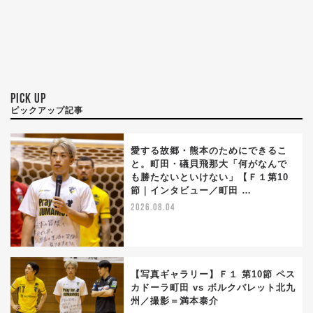
PICK UP
ピックアップ記事
愛する故郷・熊本のためにできるこ
と。町田・礒貝飛那大「何がなんで
も勝たないといけない」【Ｆ１第10
節｜インタビュー／町田 …
2026.08.04
【写真ギャラリー】Ｆ１ 第10節 ペス
カドーラ町田 vs ボルクバレット北九
州／撮影＝満本泰介