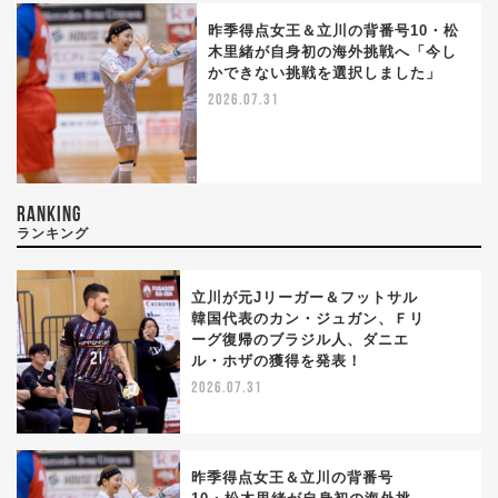
昨季得点女王＆立川の背番号10・松
木里緒が自身初の海外挑戦へ「今し
かできない挑戦を選択しました」
2026.07.31
RANKING
ランキング
立川が元Jリーガー＆フットサル
韓国代表のカン・ジュガン、Ｆリ
ーグ復帰のブラジル人、ダニエ
1
ル・ホザの獲得を発表！
2026.07.31
昨季得点女王＆立川の背番号