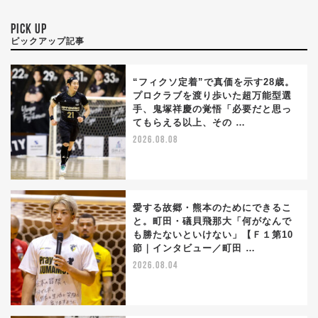
PICK UP
ピックアップ記事
“フィクソ定着”で真価を示す28歳。
プロクラブを渡り歩いた超万能型選
手、鬼塚祥慶の覚悟「必要だと思っ
てもらえる以上、その …
2026.08.08
愛する故郷・熊本のためにできるこ
と。町田・礒貝飛那大「何がなんで
も勝たないといけない」【Ｆ１第10
節｜インタビュー／町田 …
2026.08.04