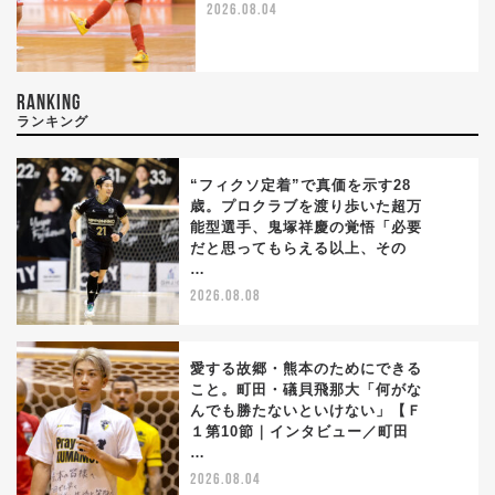
2026.08.04
RANKING
ランキング
“フィクソ定着”で真価を示す28
歳。プロクラブを渡り歩いた超万
能型選手、鬼塚祥慶の覚悟「必要
1
だと思ってもらえる以上、その
…
2026.08.08
愛する故郷・熊本のためにできる
こと。町田・礒貝飛那大「何がな
んでも勝たないといけない」【Ｆ
2
１第10節｜インタビュー／町田
…
2026.08.04