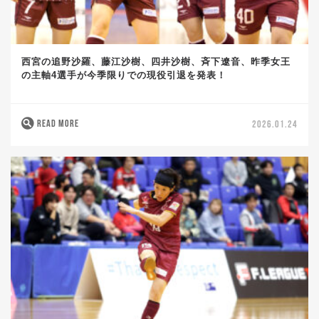
西宮の追野沙羅、藤江沙樹、四井沙樹、斉下遼音、昨季女王
の主軸4選手が今季限りでの現役引退を発表！
READ MORE
2026.01.24