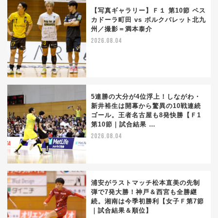
【写真ギャラリー】Ｆ１ 第10節 ペス
カドーラ町田 vs ボルクバレット北九
州／撮影＝満本泰介
2026.08.04
5連勝の大分が4位浮上！しながわ・
新井裕生は開幕から驚異の10戦連続
ゴール。王者名古屋も8発快勝【Ｆ1
第10節｜試合結果 …
2026.08.04
浦安がラストマッチ松本直美の先制
弾で7発大勝！神戸＆西宮も全勝継
続。湘南は今季初勝利【女子Ｆ第7節
｜試合結果＆順位】