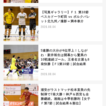
【写真ギャラリー】Ｆ１ 第10節
ペスカドーラ町田 vs ボルクバレ
ット北九州／撮影＝満本泰介
3
2026.08.04
5連勝の大分が4位浮上！しなが
わ・新井裕生は開幕から驚異の
10戦連続ゴール。王者名古屋も8
4
発快勝【Ｆ1第10節｜試合結果
…
2026.08.04
浦安がラストマッチ松本直美の先
制弾で7発大勝！神戸＆西宮も全
勝継続。湘南は今季初勝利【女子
5
Ｆ第7節｜試合結果＆順位】