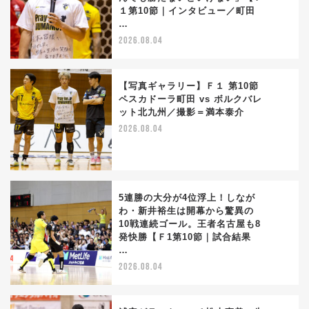
2
１第10節｜インタビュー／町田
…
2026.08.04
【写真ギャラリー】Ｆ１ 第10節
ペスカドーラ町田 vs ボルクバレ
ット北九州／撮影＝満本泰介
3
2026.08.04
5連勝の大分が4位浮上！しなが
わ・新井裕生は開幕から驚異の
10戦連続ゴール。王者名古屋も8
4
発快勝【Ｆ1第10節｜試合結果
…
2026.08.04