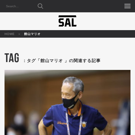
HOME
館山マリオ
TAG
：タグ「館山マリオ 」の関連する記事