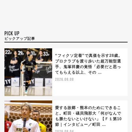
PICK UP
ピックアップ記事
“フィクソ定着”で真価を示す28歳。
プロクラブを渡り歩いた超万能型選
手、鬼塚祥慶の覚悟「必要だと思っ
てもらえる以上、その …
2026.08.08
愛する故郷・熊本のためにできるこ
と。町田・礒貝飛那大「何がなんで
も勝たないといけない」【Ｆ１第10
節｜インタビュー／町田 …
2026.08.04