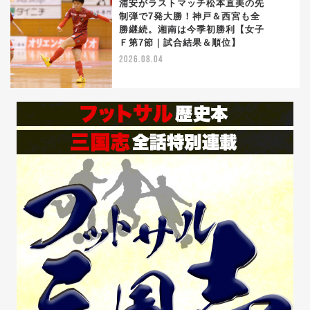
浦安がラストマッチ松本直美の先
制弾で7発大勝！神戸＆西宮も全
勝継続。湘南は今季初勝利【女子
5
Ｆ第7節｜試合結果＆順位】
2026.08.04