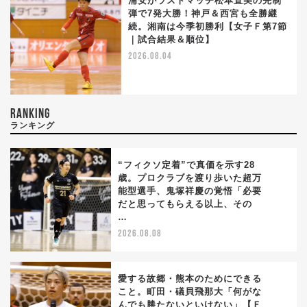
浦安がラストマッチ松本直美の先制
弾で7発大勝！神戸＆西宮も全勝継
続。湘南は今季初勝利【女子Ｆ第7節
｜試合結果＆順位】
2026.08.04
RANKING
ランキング
“フィクソ定着”で真価を示す28
歳。プロクラブを渡り歩いた超万
能型選手、鬼塚祥慶の覚悟「必要
1
だと思ってもらえる以上、その
…
2026.08.08
愛する故郷・熊本のためにできる
こと。町田・礒貝飛那大「何がな
んでも勝たないといけない」【Ｆ