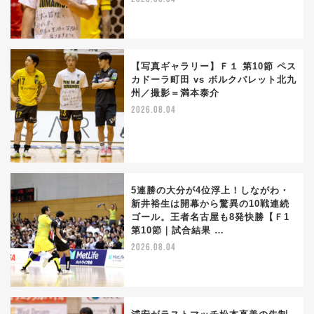
【写真ギャラリー】Ｆ１ 第10節 ペス
カドーラ町田 vs ボルクバレット北九
州／撮影＝満本泰介
2026.08.04
5連勝の大分が4位浮上！しながわ・
新井裕生は開幕から驚異の10戦連続
ゴール。王者名古屋も8発快勝【Ｆ1
第10節｜試合結果 …
2026.08.04