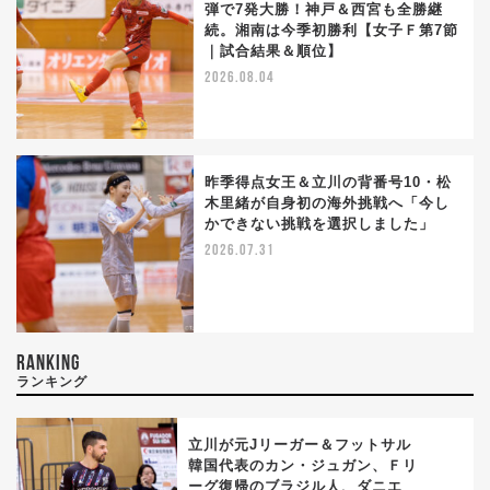
弾で7発大勝！神戸＆西宮も全勝継
続。湘南は今季初勝利【女子Ｆ第7節
｜試合結果＆順位】
2026.08.04
昨季得点女王＆立川の背番号10・松
木里緒が自身初の海外挑戦へ「今し
かできない挑戦を選択しました」
2026.07.31
RANKING
ランキング
立川が元Jリーガー＆フットサル
韓国代表のカン・ジュガン、Ｆリ
ーグ復帰のブラジル人、ダニエ