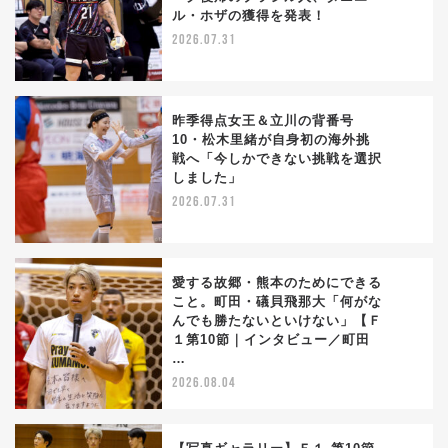
1
ル・ホザの獲得を発表！
2026.07.31
昨季得点女王＆立川の背番号
10・松木里緒が自身初の海外挑
戦へ「今しかできない挑戦を選択
2
しました」
2026.07.31
愛する故郷・熊本のためにできる
こと。町田・礒貝飛那大「何がな
んでも勝たないといけない」【Ｆ
3
１第10節｜インタビュー／町田
…
2026.08.04