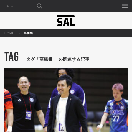
HOME
高橋響
TAG
：タグ「高橋響 」の関連する記事