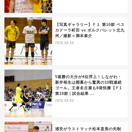
【写真ギャラリー】Ｆ１ 第10節 ペス
カドーラ町田 vs ボルクバレット北九
州／撮影＝満本泰介
2026.08.04
5連勝の大分が4位浮上！しながわ・
新井裕生は開幕から驚異の10戦連続
ゴール。王者名古屋も8発快勝【Ｆ1
第10節｜試合結果 …
2026.08.04
浦安がラストマッチ松本直美の先制