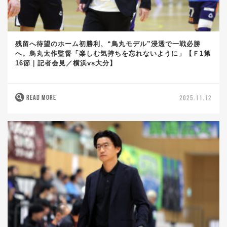
残留へ待望のホーム初勝利、“鳥丸モデル”浸透で一戦必勝
へ。鳥丸太作監督「楽しむ気持ちを忘れないように」【Ｆ1第
16節｜記者会見／横浜vs大分】
READ MORE
2025.11.12