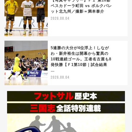
【写真ギャラリー】Ｆ１ 第10節
ペスカドーラ町田 vs ボルクバレ
ット北九州／撮影＝満本泰介
4
2026.08.04
5連勝の大分が4位浮上！しなが
わ・新井裕生は開幕から驚異の
10戦連続ゴール。王者名古屋も8
5
発快勝【Ｆ1第10節｜試合結果
…
2026.08.04