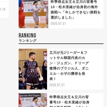
昨季得点女王＆立川の背番号
10・松木里緒が自身初の海外
1.15
挑戦へ「今しかできない挑戦を
選択しました」
2026.07.31
RANKING
ランキング
立川が元Jリーガー＆フ
ットサル韓国代表のカ
ン・ジュガン、Ｆリーグ
復帰のブラジル人、ダニ
1
エル・ホザの獲得を発
表！
2026.07.31
昨季得点女王＆立川の背
番号10・松木里緒が自身