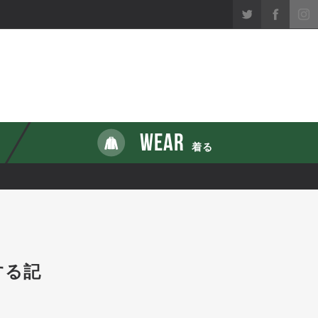
WEAR
着る
する記