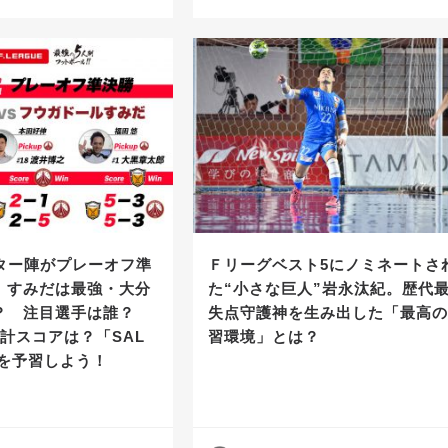
イター陣がプレーオフ準
Ｆリーグベスト5にノミネートさ
】すみだは最強・大分
た“小さな巨人”岩永汰紀。歴代
？ 注目選手は誰？
失点守護神を生み出した「最高
計スコアは？「SAL
習環境」とは？
番を予習しよう！