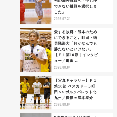
初の海外挑戦へ「今しか
2
できない挑戦を選択しま
した」
2026.07.31
愛する故郷・熊本のため
にできること。町田・礒
貝飛那大「何がなんでも
勝たないといけない」
3
【Ｆ１第10節｜インタビ
ュー／町田 …
2026.08.04
【写真ギャラリー】Ｆ１
第10節 ペスカドーラ町
田 vs ボルクバレット北
4
九州／撮影＝満本泰介
2026.08.04