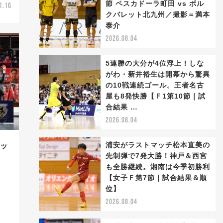
節 ペスカドーラ町田 vs ボル
1.16
クバレット北九州／撮影＝満本
泰介
2026.08.04
5連勝の大分が4位浮上！しな
がわ・新井裕生は開幕から驚異
の10戦連続ゴール。王者名古
屋も8発快勝【Ｆ1第10節｜試
合結果 …
2026.08.04
浦安がラストマッチ松本直美の
キッ
先制弾で7発大勝！神戸＆西宮
！
も全勝継続。湘南は今季初勝利
【女子Ｆ第7節｜試合結果＆順
位】
2026.08.04