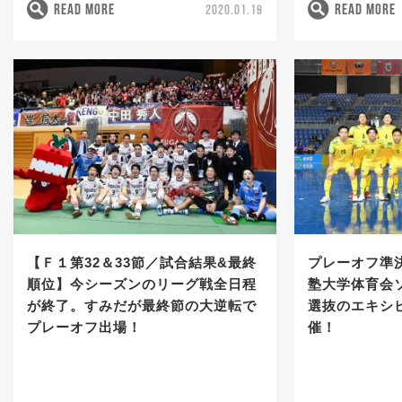
READ MORE
READ MORE
2020.01.19
【Ｆ１第32＆33節／試合結果&最終
プレーオフ準
順位】今シーズンのリーグ戦全日程
塾大学体育会
が終了。すみだが最終節の大逆転で
選抜のエキシ
プレーオフ出場！
催！