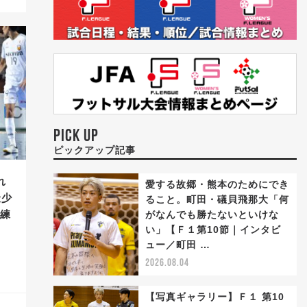
PICK UP
ピックアップ記事
れ
愛する故郷・熊本のためにでき
最少
ること。町田・礒貝飛那大「何
の練
がなんでも勝たないといけな
い」【Ｆ１第10節｜インタビ
ュー／町田 …
2026.08.04
【写真ギャラリー】Ｆ１ 第10