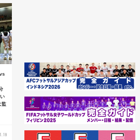
vs
分
戦い
大監
1.19