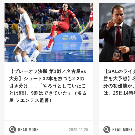
【プレーオフ決勝 第1戦／名古屋vs
【SALのラ
大分】シュート32本を放つも2-2の
勝を大予想】
引き分け……「やろうとしていたこ
分の初優勝か
とは8割、9割はできていた」（名古
は、25日14
屋 フエンテス監督）
READ MORE
READ MORE
2020.01.25