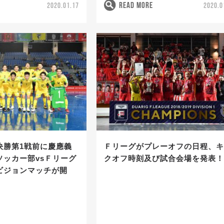
READ MORE
2020.01.17
2020.0
決勝第1戦前に慶應義
Ｆリーグがプレーオフの日程、
ソッカー部vsＦリーグ
クオフ時刻及び試合会場を発表
ビジョンマッチが開