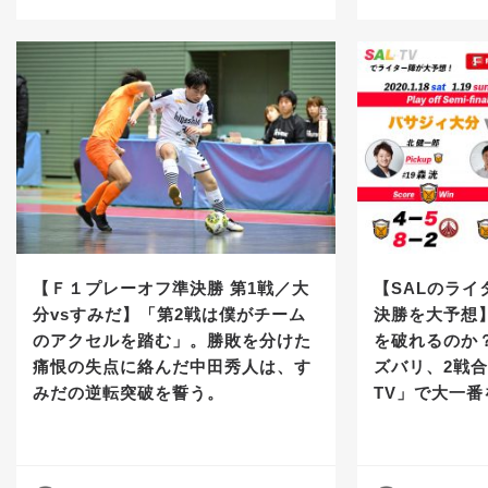
【Ｆ１プレーオフ準決勝 第1戦／大
【SALのラ
分vsすみだ】「第2戦は僕がチーム
決勝を大予想
のアクセルを踏む」。勝敗を分けた
を破れるのか
痛恨の失点に絡んだ中田秀人は、す
ズバリ、2戦合
みだの逆転突破を誓う。
TV」で大一