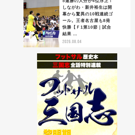
5連勝の大分が4位浮上！
しながわ・新井裕生は開
幕から驚異の10戦連続ゴ
ール。王者名古屋も8発
5
快勝【Ｆ1第10節｜試合
結果 …
2026.08.04