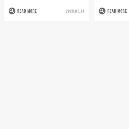
READ MORE
READ MORE
2020.01.14