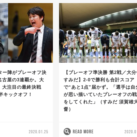
イター陣がプレーオフ決
【プレーオフ準決勝 第2戦／大分
名古屋の3連覇か。大
すみだ】2-0で勝利も合計スコア
。大注目の最終決戦
で“あと1点”届かず。「選手は自
時半キックオフ！
が思い描いていたプレーオフの
をしてくれた」（すみだ 須賀雄
督）
READ MORE
2020.01.25
2020.0