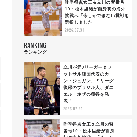
昨季得点女王＆立川の背番号
10・松木里緒が自身初の海外
挑戦へ「今しかできない挑戦を
選択しました」
2026.07.31
RANKING
ランキング
立川が元Jリーガー＆フ
ットサル韓国代表のカ
ン・ジュガン、Ｆリーグ
復帰のブラジル人、ダニ
1
エル・ホザの獲得を発
表！
2026.07.31
昨季得点女王＆立川の背
番号10・松木里緒が自身