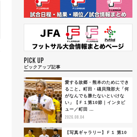
PICK UP
ピックアップ記事
愛する故郷・熊本のためにでき
ること。町田・礒貝飛那大「何
がなんでも勝たないといけな
い」【Ｆ１第10節｜インタビ
ュー／町田 …
2026.08.04
【写真ギャラリー】Ｆ１ 第10