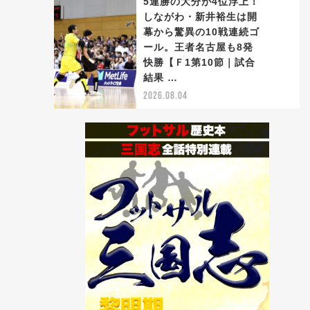
5連勝の大分が4位浮上！
しながわ・新井裕生は開
幕から驚異の10戦連続ゴ
ール。王者名古屋も8発
5
快勝【Ｆ1第10節｜試合
結果 …
2026.08.04