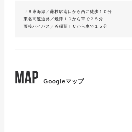
ＪＲ東海線／藤枝駅南口から西に徒歩１０分
東名高速道路／焼津ＩＣから車で２５分
藤枝バイパス／谷稲葉ＩＣから車で１５分
MAP
Googleマップ