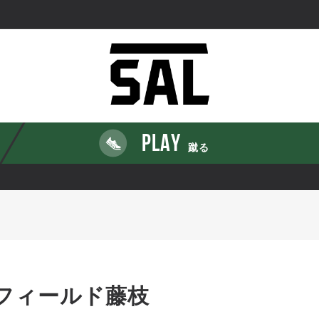
PLAY
蹴る
フィールド藤枝