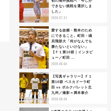
初の海外挑戦へ「今しか
2
できない挑戦を選択しま
した」
2026.07.31
愛する故郷・熊本のため
にできること。町田・礒
貝飛那大「何がなんでも
勝たないといけない」
3
【Ｆ１第10節｜インタビ
ュー／町田 …
2026.08.04
【写真ギャラリー】Ｆ１
第10節 ペスカドーラ町
田 vs ボルクバレット北
4
九州／撮影＝満本泰介
2026.08.04