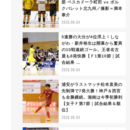
節 ペスカドーラ町田 vs ボル
クバレット北九州／撮影＝満本
泰介
2026.08.04
5連勝の大分が4位浮上！しな
がわ・新井裕生は開幕から驚異
の10戦連続ゴール。王者名古
屋も8発快勝【Ｆ1第10節｜試
合結果 …
2026.08.04
浦安がラストマッチ松本直美の
先制弾で7発大勝！神戸＆西宮
も全勝継続。湘南は今季初勝利
【女子Ｆ第7節｜試合結果＆順
位】
2026.08.04