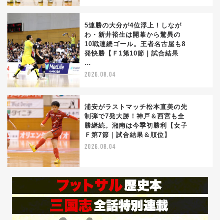
5連勝の大分が4位浮上！しなが
わ・新井裕生は開幕から驚異の
10戦連続ゴール。王者名古屋も8
4
発快勝【Ｆ1第10節｜試合結果
…
2026.08.04
浦安がラストマッチ松本直美の先
制弾で7発大勝！神戸＆西宮も全
勝継続。湘南は今季初勝利【女子
5
Ｆ第7節｜試合結果＆順位】
2026.08.04