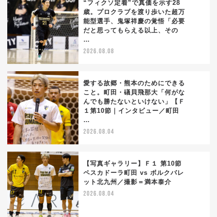
“フィクソ定着”で真価を示す28
歳。プロクラブを渡り歩いた超万
能型選手、鬼塚祥慶の覚悟「必要
1
だと思ってもらえる以上、その
…
2026.08.08
愛する故郷・熊本のためにできる
こと。町田・礒貝飛那大「何がな
んでも勝たないといけない」【Ｆ
2
１第10節｜インタビュー／町田
…
2026.08.04
【写真ギャラリー】Ｆ１ 第10節
ペスカドーラ町田 vs ボルクバレ
ット北九州／撮影＝満本泰介
3
2026.08.04