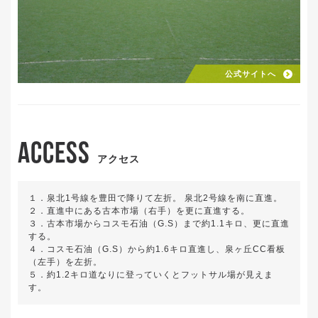
公式サイトへ
ACCESS
アクセス
１．泉北1号線を豊田で降りて左折。 泉北2号線を南に直進。
２．直進中にある古本市場（右手）を更に直進する。
３．古本市場からコスモ石油（G.S）まで約1.1キロ、更に直進
する。
４．コスモ石油（G.S）から約1.6キロ直進し、泉ヶ丘CC看板
（左手）を左折。
５．約1.2キロ道なりに登っていくとフットサル場が見えま
す。