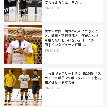
てもらえる以上、その …
2026.08.08
愛する故郷・熊本のためにできるこ
と。町田・礒貝飛那大「何がなんで
も勝たないといけない」【Ｆ１第10
節｜インタビュー／町田 …
2026.08.04
【写真ギャラリー】Ｆ１ 第10節 ペス
カドーラ町田 vs ボルクバレット北九
州／撮影＝満本泰介
2026.08.04