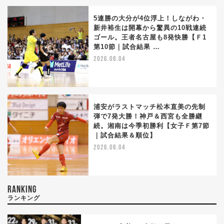
5連勝の大分が4位浮上！しながわ・
新井裕生は開幕から驚異の10戦連続
ゴール。王者名古屋も8発快勝【Ｆ1
第10節｜試合結果 …
2026.08.04
浦安がラストマッチ松本直美の先制
弾で7発大勝！神戸＆西宮も全勝継
続。湘南は今季初勝利【女子Ｆ第7節
｜試合結果＆順位】
2026.08.04
RANKING
ランキング