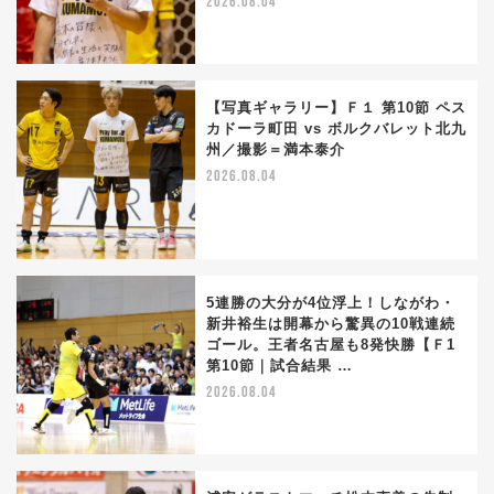
2026.08.04
【写真ギャラリー】Ｆ１ 第10節 ペス
カドーラ町田 vs ボルクバレット北九
州／撮影＝満本泰介
2026.08.04
5連勝の大分が4位浮上！しながわ・
新井裕生は開幕から驚異の10戦連続
ゴール。王者名古屋も8発快勝【Ｆ1
第10節｜試合結果 …
2026.08.04