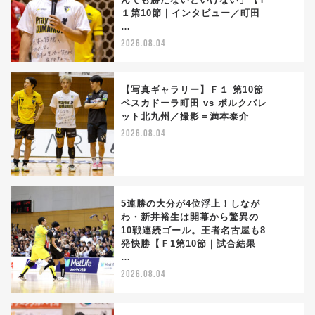
2
１第10節｜インタビュー／町田
…
2026.08.04
【写真ギャラリー】Ｆ１ 第10節
ペスカドーラ町田 vs ボルクバレ
ット北九州／撮影＝満本泰介
3
2026.08.04
5連勝の大分が4位浮上！しなが
わ・新井裕生は開幕から驚異の
10戦連続ゴール。王者名古屋も8
4
発快勝【Ｆ1第10節｜試合結果
…
2026.08.04