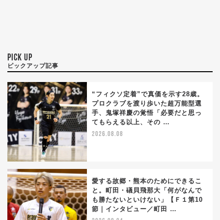
PICK UP
ピックアップ記事
“フィクソ定着”で真価を示す28歳。
プロクラブを渡り歩いた超万能型選
手、鬼塚祥慶の覚悟「必要だと思っ
てもらえる以上、その …
2026.08.08
愛する故郷・熊本のためにできるこ
と。町田・礒貝飛那大「何がなんで
も勝たないといけない」【Ｆ１第10
節｜インタビュー／町田 …