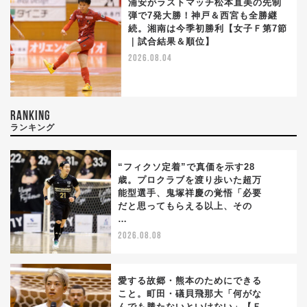
浦安がラストマッチ松本直美の先制
弾で7発大勝！神戸＆西宮も全勝継
続。湘南は今季初勝利【女子Ｆ第7節
｜試合結果＆順位】
2026.08.04
RANKING
ランキング
“フィクソ定着”で真価を示す28
歳。プロクラブを渡り歩いた超万
能型選手、鬼塚祥慶の覚悟「必要
1
だと思ってもらえる以上、その
…
2026.08.08
愛する故郷・熊本のためにできる
こと。町田・礒貝飛那大「何がな
んでも勝たないといけない」【Ｆ