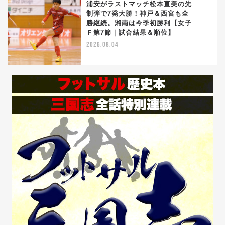
浦安がラストマッチ松本直美の先
制弾で7発大勝！神戸＆西宮も全
勝継続。湘南は今季初勝利【女子
5
Ｆ第7節｜試合結果＆順位】
2026.08.04