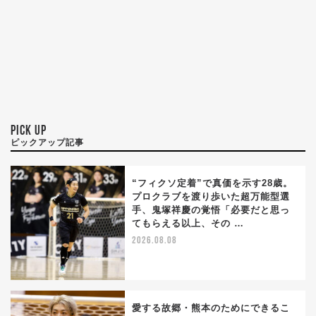
PICK UP
ピックアップ記事
“フィクソ定着”で真価を示す28歳。
プロクラブを渡り歩いた超万能型選
手、鬼塚祥慶の覚悟「必要だと思っ
てもらえる以上、その …
2026.08.08
愛する故郷・熊本のためにできるこ