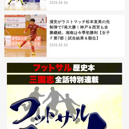
2026.08.04
浦安がラストマッチ松本直美の先
制弾で7発大勝！神戸＆西宮も全
勝継続。湘南は今季初勝利【女子
5
Ｆ第7節｜試合結果＆順位】
2026.08.04