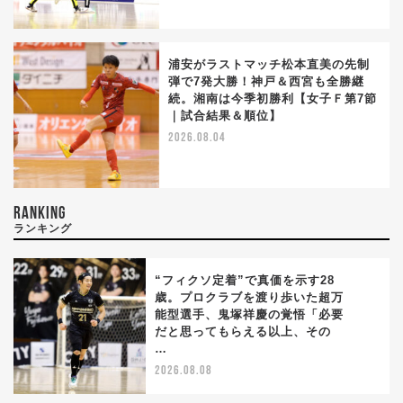
浦安がラストマッチ松本直美の先制
弾で7発大勝！神戸＆西宮も全勝継
続。湘南は今季初勝利【女子Ｆ第7節
｜試合結果＆順位】
2026.08.04
RANKING
ランキング
“フィクソ定着”で真価を示す28
歳。プロクラブを渡り歩いた超万
能型選手、鬼塚祥慶の覚悟「必要
1
だと思ってもらえる以上、その
…
2026.08.08