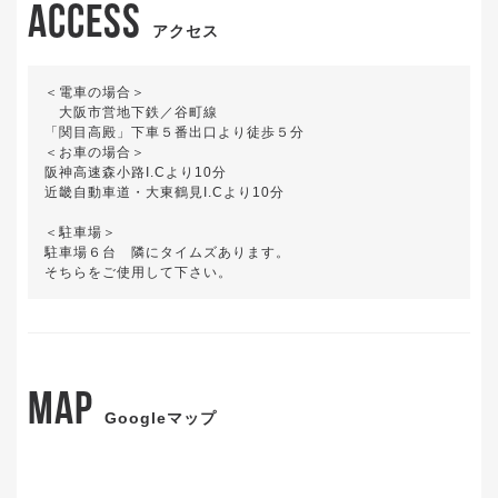
ACCESS
アクセス
＜電車の場合＞
大阪市営地下鉄／谷町線
「関目高殿」下車５番出口より徒歩５分
＜お車の場合＞
阪神高速森小路I.Cより10分
近畿自動車道・大東鶴見I.Cより10分
＜駐車場＞
駐車場６台 隣にタイムズあります。
そちらをご使用して下さい。
MAP
Googleマップ