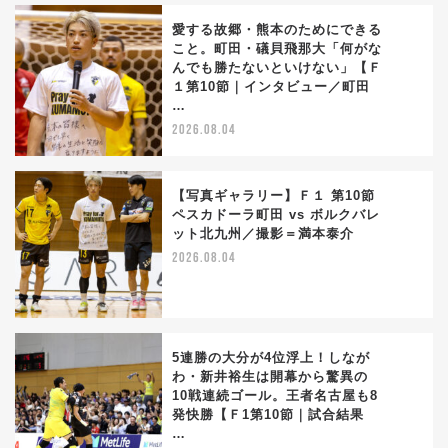
愛する故郷・熊本のためにできる
こと。町田・礒貝飛那大「何がな
んでも勝たないといけない」【Ｆ
2
１第10節｜インタビュー／町田
…
2026.08.04
【写真ギャラリー】Ｆ１ 第10節
ペスカドーラ町田 vs ボルクバレ
ット北九州／撮影＝満本泰介
3
2026.08.04
5連勝の大分が4位浮上！しなが
わ・新井裕生は開幕から驚異の
10戦連続ゴール。王者名古屋も8
4
発快勝【Ｆ1第10節｜試合結果
…