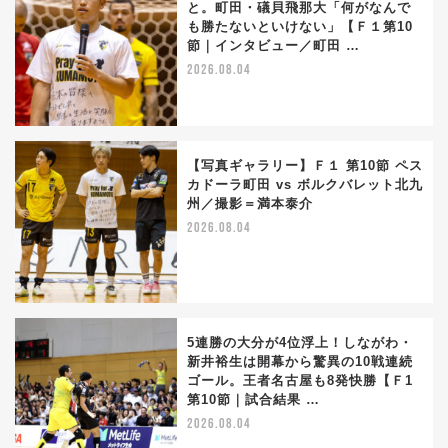
と。町田・礒貝飛那大「何がなんで
も勝たないといけない」【Ｆ１第10
節｜インタビュー／町田 …
2026.08.04
【写真ギャラリー】Ｆ１ 第10節 ペス
カドーラ町田 vs ボルクバレット北九
州／撮影＝満本泰介
2026.08.04
5連勝の大分が4位浮上！しながわ・
新井裕生は開幕から驚異の10戦連続
ゴール。王者名古屋も8発快勝【Ｆ1
第10節｜試合結果 …
2026.08.04