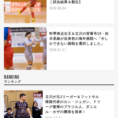
｜試合結果＆順位】
2026.08.04
昨季得点女王＆立川の背番号10・松
木里緒が自身初の海外挑戦へ「今し
かできない挑戦を選択しました」
2026.07.31
RANKING
ランキング
立川が元Jリーガー＆フットサル
韓国代表のカン・ジュガン、Ｆリ
ーグ復帰のブラジル人、ダニエ
1
ル・ホザの獲得を発表！