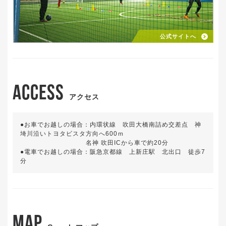
公式サイトへ
ACCESS
アクセス
●お車でお越しの場合：内環状線 吹田大橋南詰め交差点 神
埼川沿いトヨタビスタ方向へ600ｍ
名神 吹田ICから車で約20分
●電車でお越しの場合：阪急京都線 上新庄駅 北出口 徒歩7
分
MAP