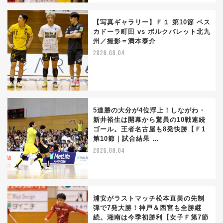
【写真ギャラリー】Ｆ１ 第10節 ペス
カドーラ町田 vs ボルクバレット北九
州／撮影＝満本泰介
2026.08.04
5連勝の大分が4位浮上！しながわ・
新井裕生は開幕から驚異の10戦連続
ゴール。王者名古屋も8発快勝【Ｆ1
第10節｜試合結果 …
2026.08.04
浦安がラストマッチ松本直美の先制
弾で7発大勝！神戸＆西宮も全勝継
続。湘南は今季初勝利【女子Ｆ第7節