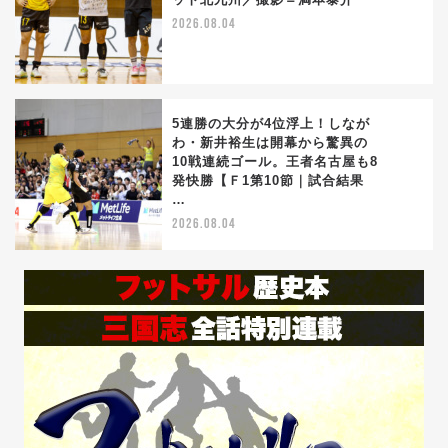
4
2026.08.04
5連勝の大分が4位浮上！しなが
わ・新井裕生は開幕から驚異の
10戦連続ゴール。王者名古屋も8
5
発快勝【Ｆ1第10節｜試合結果
…
2026.08.04