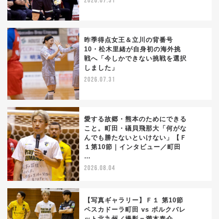
2026.07.31
昨季得点女王＆立川の背番号
10・松木里緒が自身初の海外挑
戦へ「今しかできない挑戦を選択
2
しました」
2026.07.31
愛する故郷・熊本のためにできる
こと。町田・礒貝飛那大「何がな
んでも勝たないといけない」【Ｆ
3
１第10節｜インタビュー／町田
…
2026.08.04
【写真ギャラリー】Ｆ１ 第10節
ペスカドーラ町田 vs ボルクバレ
ット北九州／撮影＝満本泰介