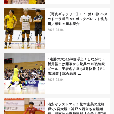
【写真ギャラリー】Ｆ１ 第10節 ペス
カドーラ町田 vs ボルクバレット北九
州／撮影＝満本泰介
2026.08.04
5連勝の大分が4位浮上！しながわ・
新井裕生は開幕から驚異の10戦連続
ゴール。王者名古屋も8発快勝【Ｆ1
第10節｜試合結果 …
2026.08.04
浦安がラストマッチ松本直美の先制
弾で7発大勝！神戸＆西宮も全勝継
続。湘南は今季初勝利【女子Ｆ第7節