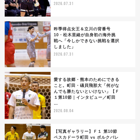
2026.07.31
昨季得点女王＆立川の背番号
10・松木里緒が自身初の海外挑
戦へ「今しかできない挑戦を選択
2
しました」
2026.07.31
愛する故郷・熊本のためにできる
こと。町田・礒貝飛那大「何がな
んでも勝たないといけない」【Ｆ
3
１第10節｜インタビュー／町田
…
2026.08.04
【写真ギャラリー】Ｆ１ 第10節
ペスカドーラ町田 vs ボルクバレ