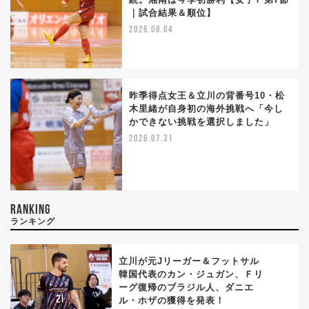
｜試合結果＆順位】
2026.08.04
昨季得点女王＆立川の背番号10・松
木里緒が自身初の海外挑戦へ「今し
かできない挑戦を選択しました」
2026.07.31
RANKING
ランキング
立川が元Jリーガー＆フットサル
韓国代表のカン・ジュガン、Ｆリ
ーグ復帰のブラジル人、ダニエ
1
ル・ホザの獲得を発表！