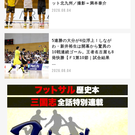
ット北九州／撮影＝満本泰介
4
2026.08.04
5連勝の大分が4位浮上！しなが
わ・新井裕生は開幕から驚異の
10戦連続ゴール。王者名古屋も8
5
発快勝【Ｆ1第10節｜試合結果
…
2026.08.04