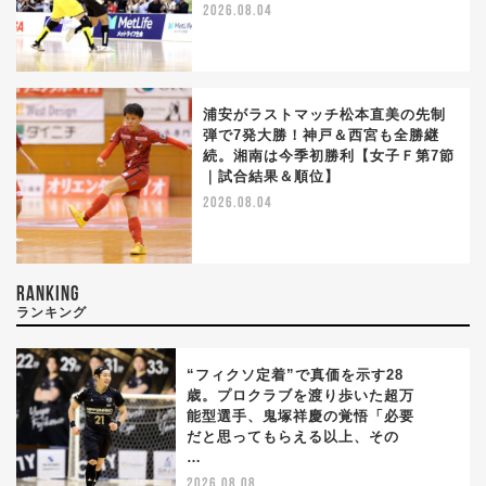
2026.08.04
浦安がラストマッチ松本直美の先制
弾で7発大勝！神戸＆西宮も全勝継
続。湘南は今季初勝利【女子Ｆ第7節
｜試合結果＆順位】
2026.08.04
RANKING
ランキング
“フィクソ定着”で真価を示す28
歳。プロクラブを渡り歩いた超万
能型選手、鬼塚祥慶の覚悟「必要
1
だと思ってもらえる以上、その
…
2026.08.08