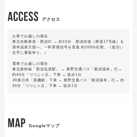
ACCESS
アクセス
お車でお越しの場合
東北自動車道・那須IC → 約15分 那須街道（県道17号線）を
湯本温泉方面へ。一軒茶屋信号を直進 約200m右側。（道沿い
右手に看板有り。）
電車でお越しの場合
東北新幹線「那須塩原駅」 → 東野交通バス「那須湯本」行→
約40分「つつじヶ丘」下車 → 徒歩1分
JR東日本「黒磯駅」下車 → 東野交通バス「那須湯本」行→ 約
30分「つつじヶ丘」下車 → 徒歩1分
MAP
Googleマップ