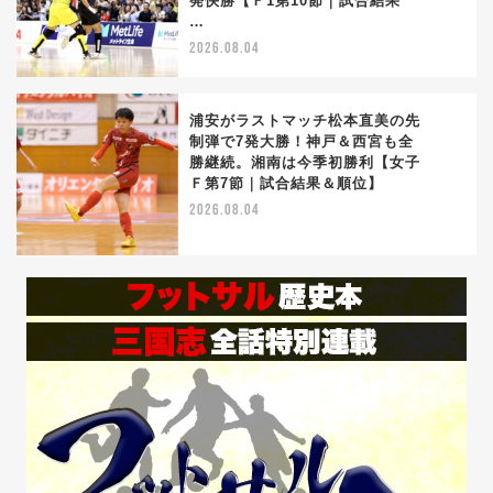
発快勝【Ｆ1第10節｜試合結果
…
2026.08.04
浦安がラストマッチ松本直美の先
制弾で7発大勝！神戸＆西宮も全
勝継続。湘南は今季初勝利【女子
5
Ｆ第7節｜試合結果＆順位】
2026.08.04