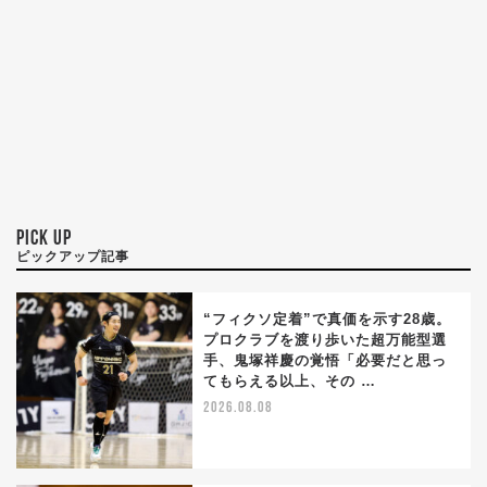
PICK UP
ピックアップ記事
“フィクソ定着”で真価を示す28歳。
プロクラブを渡り歩いた超万能型選
手、鬼塚祥慶の覚悟「必要だと思っ
てもらえる以上、その …
2026.08.08