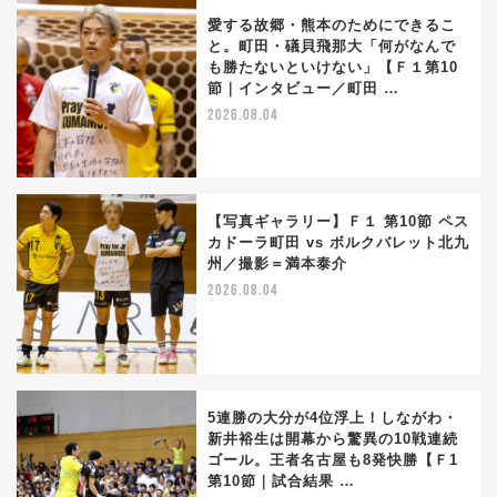
愛する故郷・熊本のためにできるこ
と。町田・礒貝飛那大「何がなんで
も勝たないといけない」【Ｆ１第10
節｜インタビュー／町田 …
2026.08.04
【写真ギャラリー】Ｆ１ 第10節 ペス
カドーラ町田 vs ボルクバレット北九
州／撮影＝満本泰介
2026.08.04
5連勝の大分が4位浮上！しながわ・
新井裕生は開幕から驚異の10戦連続
ゴール。王者名古屋も8発快勝【Ｆ1
第10節｜試合結果 …