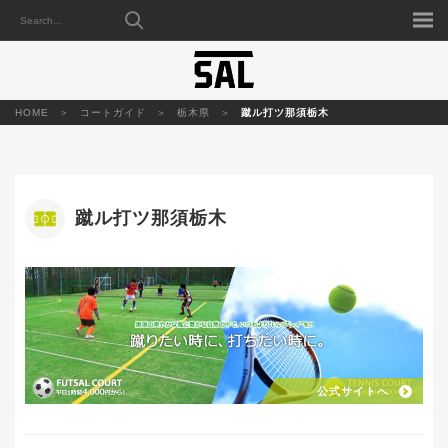
HOME
コートガイド
栃木県
蹴ル打ツ那須栃木
蹴ル打ツ那須栃木
公式サイトへ