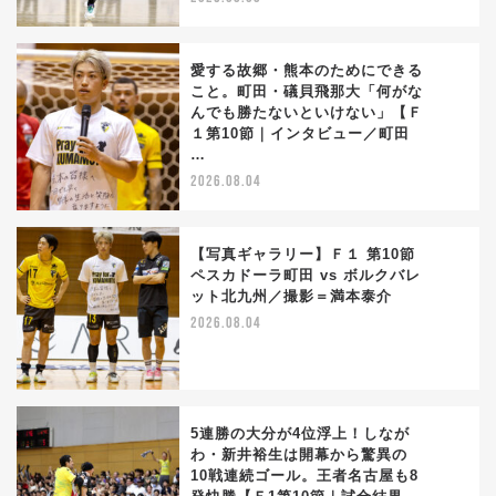
愛する故郷・熊本のためにできる
こと。町田・礒貝飛那大「何がな
んでも勝たないといけない」【Ｆ
2
１第10節｜インタビュー／町田
…
2026.08.04
【写真ギャラリー】Ｆ１ 第10節
ペスカドーラ町田 vs ボルクバレ
ット北九州／撮影＝満本泰介
3
2026.08.04
5連勝の大分が4位浮上！しなが
わ・新井裕生は開幕から驚異の
10戦連続ゴール。王者名古屋も8
4