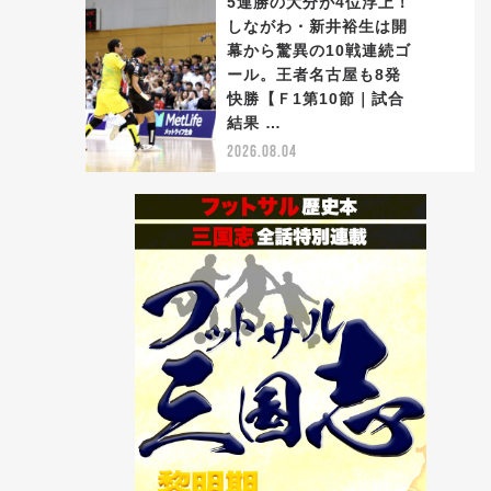
5連勝の大分が4位浮上！
しながわ・新井裕生は開
幕から驚異の10戦連続ゴ
ール。王者名古屋も8発
5
快勝【Ｆ1第10節｜試合
結果 …
2026.08.04