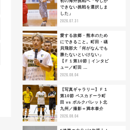
初の海外挑戦へ「今しか
2
できない挑戦を選択しま
した」
2026.07.31
愛する故郷・熊本のため
にできること。町田・礒
貝飛那大「何がなんでも
勝たないといけない」
3
【Ｆ１第10節｜インタビ
ュー／町田 …
2026.08.04
【写真ギャラリー】Ｆ１
第10節 ペスカドーラ町
田 vs ボルクバレット北
4
九州／撮影＝満本泰介
2026.08.04