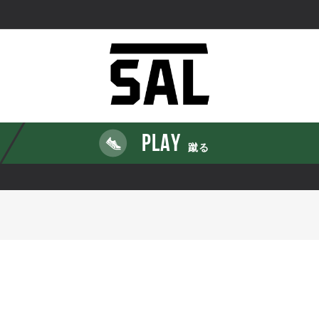
PLAY
蹴る