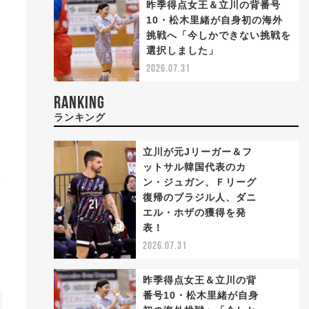
昨季得点女王＆立川の背番号
10・松木里緒が自身初の海外
挑戦へ「今しかできない挑戦を
選択しました」
2026.07.31
RANKING
ランキング
立川が元Jリーガー＆フ
ットサル韓国代表のカ
ン・ジュガン、Ｆリーグ
復帰のブラジル人、ダニ
1
エル・ホザの獲得を発
表！
2026.07.31
昨季得点女王＆立川の背
番号10・松木里緒が自身