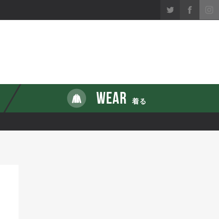
WEAR
着る