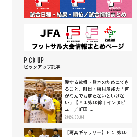
PICK UP
ピックアップ記事
愛する故郷・熊本のためにでき
ること。町田・礒貝飛那大「何
がなんでも勝たないといけな
い」【Ｆ１第10節｜インタビ
ュー／町田 …
2026.08.04
【写真ギャラリー】Ｆ１ 第10