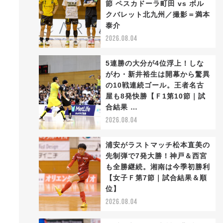
節 ペスカドーラ町田 vs ボル
クバレット北九州／撮影＝満本
泰介
2026.08.04
5連勝の大分が4位浮上！しな
がわ・新井裕生は開幕から驚異
の10戦連続ゴール。王者名古
屋も8発快勝【Ｆ1第10節｜試
合結果 …
2026.08.04
浦安がラストマッチ松本直美の
先制弾で7発大勝！神戸＆西宮
も全勝継続。湘南は今季初勝利
【女子Ｆ第7節｜試合結果＆順
位】
2026.08.04