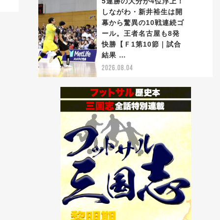
5連勝の大分が4位浮上！
しながわ・新井裕生は開
幕から驚異の10戦連続ゴ
ール。王者名古屋も8発
5
快勝【Ｆ1第10節｜試合
結果 …
2026.08.04