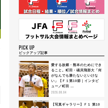
PICK UP
ピックアップ記事
愛する故郷・熊本のためにでき
ること。町田・礒貝飛那大「何
がなんでも勝たないといけな
い」【Ｆ１第10節｜インタビ
ュー／町田 …
2026.08.04
【写真ギャラリー】Ｆ１ 第10