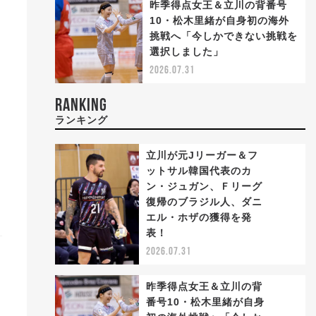
昨季得点女王＆立川の背番号
10・松木里緒が自身初の海外
挑戦へ「今しかできない挑戦を
選択しました」
2026.07.31
RANKING
ランキング
立川が元Jリーガー＆フ
ットサル韓国代表のカ
ン・ジュガン、Ｆリーグ
復帰のブラジル人、ダニ
1
エル・ホザの獲得を発
表！
2026.07.31
昨季得点女王＆立川の背
番号10・松木里緒が自身