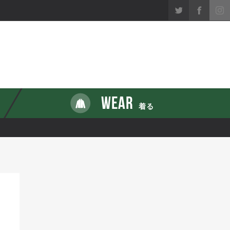
WEAR
着る