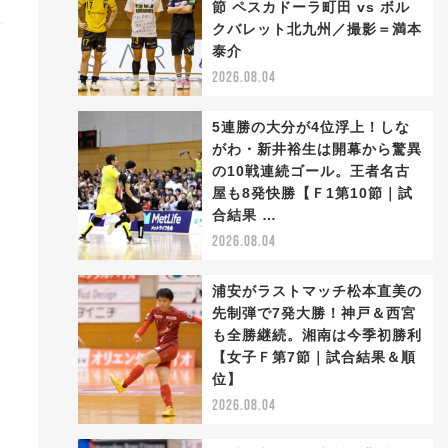
節 ペスカドーラ町田 vs ボル
クバレット北九州／撮影＝満本
泰介
2026.08.04
5連勝の大分が4位浮上！しな
がわ・新井裕生は開幕から驚異
の10戦連続ゴール。王者名古
屋も8発快勝【Ｆ1第10節｜試
合結果 …
2026.08.04
浦安がラストマッチ松本直美の
先制弾で7発大勝！神戸＆西宮
も全勝継続。湘南は今季初勝利
【女子Ｆ第7節｜試合結果＆順
位】
2026.08.04