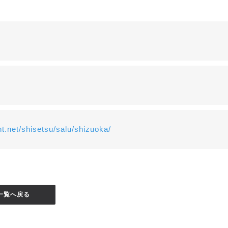
int.net/shisetsu/salu/shizuoka/
一覧へ戻る