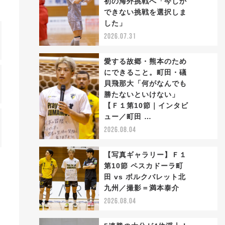
初の海外挑戦へ「今しか
2
できない挑戦を選択しま
した」
2026.07.31
愛する故郷・熊本のため
にできること。町田・礒
貝飛那大「何がなんでも
勝たないといけない」
3
【Ｆ１第10節｜インタビ
ュー／町田 …
2026.08.04
【写真ギャラリー】Ｆ１
第10節 ペスカドーラ町
田 vs ボルクバレット北
4
九州／撮影＝満本泰介
2026.08.04