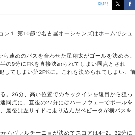
SHARE
ビジョン１ 第10節で名古屋オーシャンズはホームでシュ
から速めのパスを合わせた星翔太がゴールを決める
半の9分にFKを直接決められてしまい同点とされ
犯してしまい第2PKに。これを決められてしまい、
る。26分、高い位置でのキックインを遠目から狙っ
速同点に。直後の27分にはハーフウェーでボールを
り、最後は左サイドに走り込んだペピータが横パスを
からヴァルチーニョが決めてスコアは4−2。32分に