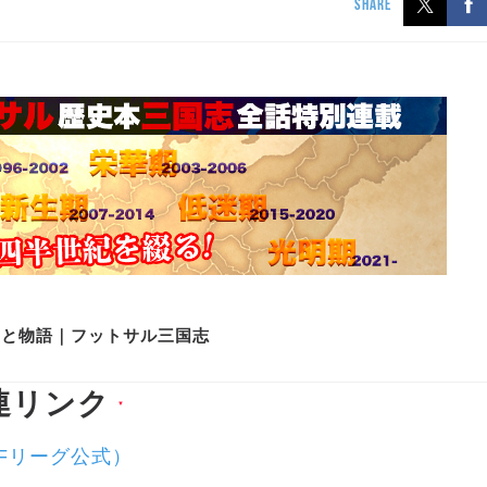
SHARE
史と物語｜フットサル三国志
連リンク
▼
（Fリーグ公式）