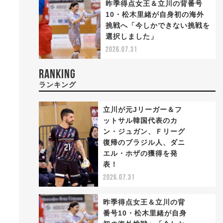
昨季得点女王＆立川の背番号
10・松木里緒が自身初の海外
挑戦へ「今しかできない挑戦を
選択しました」
2026.07.31
RANKING
ランキング
立川が元Jリーガー＆フ
ットサル韓国代表のカ
ン・ジュガン、Ｆリーグ
復帰のブラジル人、ダニ
1
エル・ホザの獲得を発
表！
2026.07.31
昨季得点女王＆立川の背
番号10・松木里緒が自身