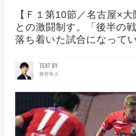
【Ｆ１第10節／名古屋×大阪
との激闘制す。「後半の
落ち着いた試合になってい
TEXT BY
舞野隼大