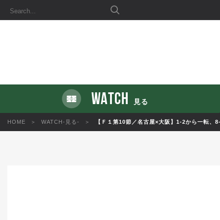
WATCH
見る
HOME
WATCH-見る-
【Ｆ１第10節／名古屋×大阪】1-2から一転