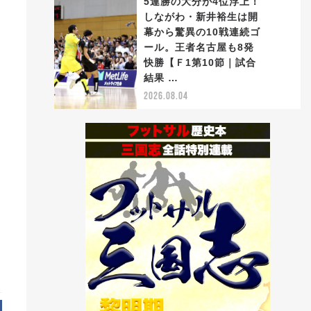
5連勝の大分が4位浮上！
しながわ・新井裕生は開
幕から驚異の10戦連続ゴ
ール。王者名古屋も8発
5
快勝【Ｆ1第10節｜試合
結果 …
2026.08.04