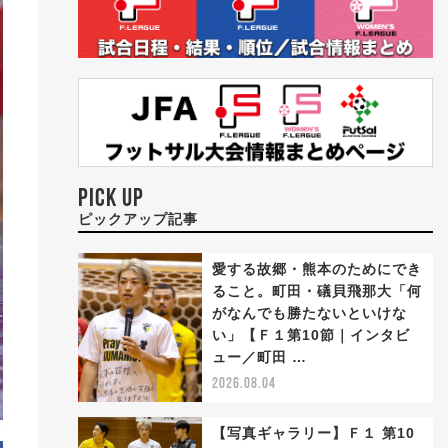
PICK UP
ピックアップ記事
愛する故郷・熊本のためにでき
ること。町田・礒貝飛那大「何
がなんでも勝たないといけな
い」【Ｆ１第10節｜インタビ
ュー／町田 …
2026.08.04
【写真ギャラリー】Ｆ１ 第10