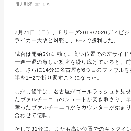
PHOTO BY
軍記ひろし
7月21日（日）、Ｆリーグ2019/2020ディ
ライカー大阪と対戦し、8−2で勝利した。
試合は開始5分に動く。高い位置での左サイド
一進一退の激しい攻防を繰り広げていると、前
る。さらに14分に名古屋が6つ目のファウルを
半を1−2で折り返すことになった。
しかし後半は、名古屋がゴールラッシュを見せ
たヴァルチーニョのシュートが突き刺さり、早
奪ったヴァルチーニョからカウンターが始ま
合わせて逆転。
そして31分に、またも高い位置でのキックイン