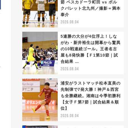
節 ペスカドーラ町田 vs ボル
クバレット北九州／撮影＝満本
泰介
2026.08.04
5連勝の大分が4位浮上！しな
がわ・新井裕生は開幕から驚異
の10戦連続ゴール。王者名古
。
屋も8発快勝【Ｆ1第10節｜試
合結果 …
前
2026.08.04
浦安がラストマッチ松本直美の
先制弾で7発大勝！神戸＆西宮
も全勝継続。湘南は今季初勝利
【女子Ｆ第7節｜試合結果＆順
位】
2026.08.04