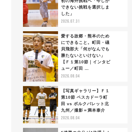
初の海外挑戦へ「今しか
2
できない挑戦を選択しま
した」
2026.07.31
愛する故郷・熊本のため
にできること。町田・礒
貝飛那大「何がなんでも
勝たないといけない」
3
【Ｆ１第10節｜インタビ
ュー／町田 …
2026.08.04
【写真ギャラリー】Ｆ１
第10節 ペスカドーラ町
田 vs ボルクバレット北
4
九州／撮影＝満本泰介
2026.08.04