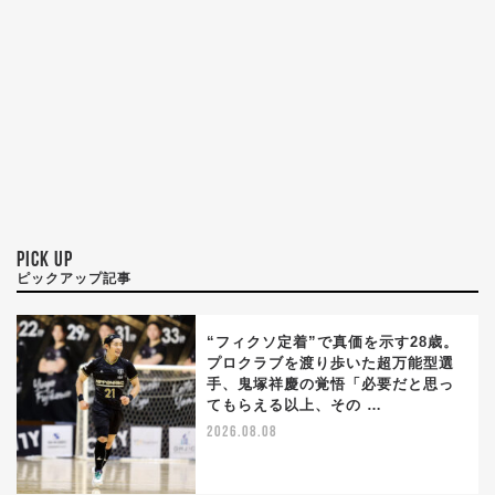
PICK UP
ピックアップ記事
“フィクソ定着”で真価を示す28歳。
プロクラブを渡り歩いた超万能型選
手、鬼塚祥慶の覚悟「必要だと思っ
てもらえる以上、その …
2026.08.08