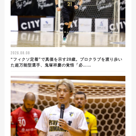
2026.08.08
“フィクソ定着”で真価を示す28歳。プロクラブを渡り歩い
た超万能型選手、鬼塚祥慶の覚悟「必……