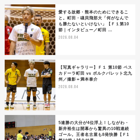
愛する故郷・熊本のためにできるこ
と。町田・礒貝飛那大「何がなんで
も勝たないといけない」【Ｆ１第10
節｜インタビュー／町田 …
2026.08.04
【写真ギャラリー】Ｆ１ 第10節 ペス
カドーラ町田 vs ボルクバレット北九
州／撮影＝満本泰介
2026.08.04
5連勝の大分が4位浮上！しながわ・
新井裕生は開幕から驚異の10戦連続
ゴール。王者名古屋も8発快勝【Ｆ1