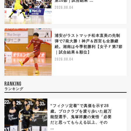
第10節｜試合結果 …
2026.08.04
浦安がラストマッチ松本直美の先制
弾で7発大勝！神戸＆西宮も全勝継
続。湘南は今季初勝利【女子Ｆ第7節
｜試合結果＆順位】
2026.08.04
RANKING
ランキング
“フィクソ定着”で真価を示す28
歳。プロクラブを渡り歩いた超万
能型選手、鬼塚祥慶の覚悟「必要
1
だと思ってもらえる以上、その
…