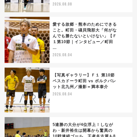
2026.08.08
愛する故郷・熊本のためにできる
こと。町田・礒貝飛那大「何がな
んでも勝たないといけない」【Ｆ
2
１第10節｜インタビュー／町田
…
2026.08.04
【写真ギャラリー】Ｆ１ 第10節
ペスカドーラ町田 vs ボルクバレ
ット北九州／撮影＝満本泰介
3
2026.08.04
5連勝の大分が4位浮上！しなが
わ・新井裕生は開幕から驚異の
10戦連続ゴール。王者名古屋も8