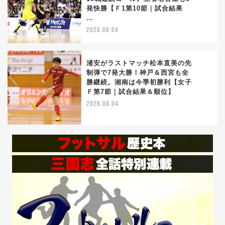
4
発快勝【Ｆ1第10節｜試合結果
…
2026.08.04
浦安がラストマッチ松本直美の先
制弾で7発大勝！神戸＆西宮も全
勝継続。湘南は今季初勝利【女子
5
Ｆ第7節｜試合結果＆順位】
2026.08.04