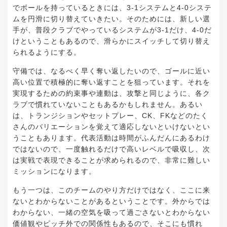
でボールを持っているときには、3-1システムと4-0システ
ムを円滑に切り替えていきたい。そのためには、新しい選
手が、普段クラブでやっているシステムが3-1だけ、4-0だ
けということもあるので、滑らかにスイッチして切り替え
られるようにする。
守備では、なるべく早く奪い返したいので、ゴールに近い
高い位置で積極的に奪い返すことを狙っています。それを
実現するための約束事や連動は、攻撃と同じように、各ク
ラブで慣れていないこともあるかもしれません。あるい
は、トランジションやセットプレー、CK、FKなどのたく
さんのバリエーションを覚えて適応しないといけないとい
うこともあります。代表活動は時間がふんだんにあるわけ
ではないので、一度触れるだけで高いレベルで吸収し、次
は実戦で表現できることが求められるので、非常に難しい
ミッションになります。
もう一つは、このチームのやり方だけではなく、ここに来
ないとわからないことがあるということです。外からでは
わからない、一緒の空気を吸って過ごさないとわからない
価値観やピッチ外での関係性もあるので、そこにも慣れ