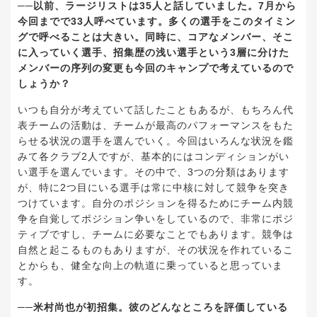
──以前、ラージリストは35人と話していました。7月から
今回までで33人呼べています。多くの選手をこのタイミン
グで呼べることは大きい。同時に、コアなメンバー、そこ
に入っていく選手、招集歴の浅い選手という3層に分けた
メンバーの序列の変更も今回のキャンプで考えているので
しょうか？
いつも自分が考えていて話したこともあるが、もちろん代
表チームの活動は、チームが最高のパフォーマンスをもた
らせる状況の選手を選んでいく。今回はいろんな状況を鑑
みて各クラブ2人ですが、基本的にはコンディションがい
い選手を選んでいます。その中で、3つの分類はあります
が、特に2つ目にいる選手は常に中核に対して競争を突き
つけています。自分のポジションを得るためにチーム内競
争を自覚してポジション争いをしているので、非常にポジ
ティブですし、チームに必要なことでもあります。競争は
自然と起こるものもありますが、その状況を作れているこ
とからも、健全な向上の軌道に乗っていると思っていま
す。
──米村尚也が初招集。彼のどんなところを評価している