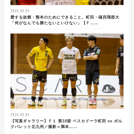
2026.08.04
愛する故郷・熊本のためにできること。町田・礒貝飛那大
「何がなんでも勝たないといけない」【Ｆ……
2026.08.04
【写真ギャラリー】Ｆ１ 第10節 ペスカドーラ町田 vs ボル
クバレット北九州／撮影＝満本……