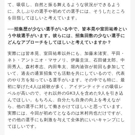
て、吸収し、自然と振る舞えるような状況ができるよう
に。久しぶりの選手や初めての選手には、そうしたところ
を目指してほしいと考えています。
──招集歴が少ない選手がいる中で、皆本晃や室田祐希とい
う中核選手がいます。彼らには、招集回数の少ない選手に
どんなアプローチをしてほしいと考えていますか？
実際には皆本晃、室田祐希以外にも、加藤未渚実、平田・
ネト・アントニオ・マサノリ、伊藤圭汰、石田健太郎、中
田秀人、森村孝志、内田隼太、堀内迪弥が前回も参加して
いて、過去の通算招集でも活動を共にしているので、代表
のやり方を知っている選手がいます。その中でも特に、最
初に挙げた4人は経験が多く、アイデンティティの吸収レ
ベルが高いので、それ以外のGK3人を含めた9人を引き込
んでほしい。もちろん、自分たち自身の向上を考えなが
ら、他の選手に対して働きかけてほしいと思っています。
実際には、今回が初めてとなるのは米村尚也だけですが、
その他の選手にも刺激を与えて全体的にいいキャンプにし
てほしいです。