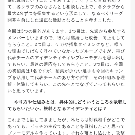
幕の直前ということでもあります。そうした背景もあっ
て、各クラブのみなさんとも相談した上で、各クラブから
最大2名ずつを招集するという形にして、なるべくリーグ
開幕を前にした適正な活動となることを考えました。
今回は3つの目的があります。1つ目は、先週から参加する
メンバーもいますので、彼らは継続した改善、向上をして
もらうこと。2つ目は、ケガや招集タイミングなど、様々
な理由でしばらく呼べていなかったグループですが、再び
代表チームのアイデンティティやプレーモデルを思い出し
てもらい、最速の適応をしてもらうこと。3つ目は、今回
の初招集は1名ですが、招集が少ない選手も今回のキャン
プを活用して代表チームのあり方や哲学、その仕組みを理
解・体験してもらい、この先へとつなげていってもらいた
いと思っています。
──やり方や仕組みとは、具体的にどういうところを吸収し
てもらいたいか。根幹となるアイデンティとは？
これまでも話してきましたが、私たちは対戦相手がどこで
あっても、ピッチの主役であることを目指したいと思って
プレーモデルを作っています。それを落とし込むと、攻撃