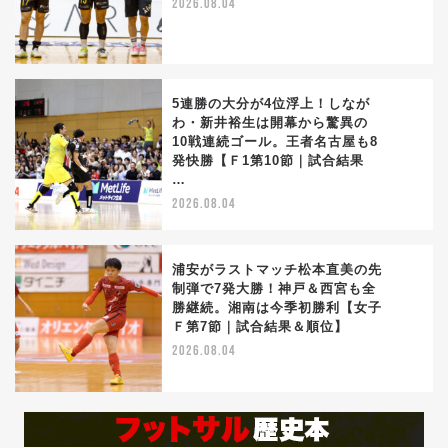
2026.08.04
5連勝の大分が4位浮上！しなが
わ・新井裕生は開幕から驚異の
10戦連続ゴール。王者名古屋も8
3
発快勝【Ｆ1第10節｜試合結果
…
2026.08.04
浦安がラストマッチ松本直美の先
制弾で7発大勝！神戸＆西宮も全
勝継続。湘南は今季初勝利【女子
4
Ｆ第7節｜試合結果＆順位】
2026.08.04