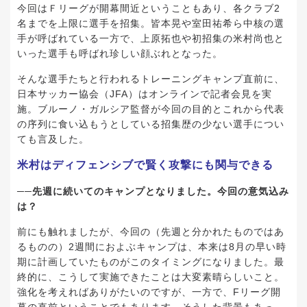
今回はＦリーグが開幕間近ということもあり、各クラブ2
名までを上限に選手を招集。皆本晃や室田祐希ら中核の選
手が呼ばれている一方で、上原拓也や初招集の米村尚也と
いった選手も呼ばれ珍しい顔ぶれとなった。
そんな選手たちと行われるトレーニングキャンプ直前に、
日本サッカー協会（JFA）はオンラインで記者会見を実
施。ブルーノ・ガルシア監督が今回の目的とこれから代表
の序列に食い込もうとしている招集歴の少ない選手につい
ても言及した。
米村はディフェンシブで賢く攻撃にも関与できる
──先週に続いてのキャンプとなりました。今回の意気込み
は？
前にも触れましたが、今回の（先週と分かれたものではあ
るものの）2週間におよぶキャンプは、本来は8月の早い時
期に計画していたものがこのタイミングになりました。最
終的に、こうして実施できたことは大変素晴らしいこと。
強化を考えればありがたいのですが、一方で、Fリーグ開