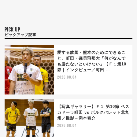
PICK UP
ピックアップ記事
愛する故郷・熊本のためにできるこ
と。町田・礒貝飛那大「何がなんで
も勝たないといけない」【Ｆ１第10
節｜インタビュー／町田 …
2026.08.04
【写真ギャラリー】Ｆ１ 第10節 ペス
カドーラ町田 vs ボルクバレット北九
州／撮影＝満本泰介
2026.08.04