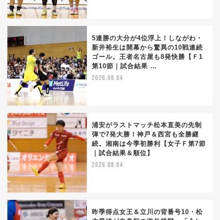
5連勝の大分が4位浮上！しながわ・
新井裕生は開幕から驚異の10戦連続
ゴール。王者名古屋も8発快勝【Ｆ1
第10節｜試合結果 …
2026.08.04
浦安がラストマッチ松本直美の先制
弾で7発大勝！神戸＆西宮も全勝継
続。湘南は今季初勝利【女子Ｆ第7節
｜試合結果＆順位】
2026.08.04
昨季得点女王＆立川の背番号10・松