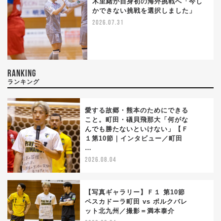
木里緒が自身初の海外挑戦へ「今し
かできない挑戦を選択しました」
2026.07.31
RANKING
ランキング
愛する故郷・熊本のためにできる
こと。町田・礒貝飛那大「何がな
んでも勝たないといけない」【Ｆ
1
１第10節｜インタビュー／町田
…
2026.08.04
【写真ギャラリー】Ｆ１ 第10節
ペスカドーラ町田 vs ボルクバレ
ット北九州／撮影＝満本泰介
2