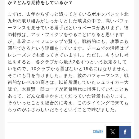
か？どんな期待をしているか？
まずは、去年からずっと追ってきているボルクバレット北
九州の取り組みがしっかりとした環境の中で、高いパフォ
ーマンスを見せている選手だというベースがあります。彼
の特徴は、アラ・フィクソをやることになると思います
が、非常にディフェンシブで賢く、戦術的にも、攻撃にも
関与できるという評価をしています。チームでの活躍はプ
レシーズンでも追ってきていますし。ただし、もう少し補
足をすると、各クラブから最大2名ずつという設定をして
いるので、10クラブから選ばないと19名にはなりません。
そこにも目を向けました。また、彼のパフォーマンス、戦
術的なレベルの高さは、以前所属していたシュライカー大
阪で、木暮賢一郎コーチが監督時代に指導していたことも
あって、どんな選手かをよく知っていた背景もあります。
そういったことを総合的に考え、このタイミングで来ても
らうのがふさわしいだろうということで呼びました。
SHARE