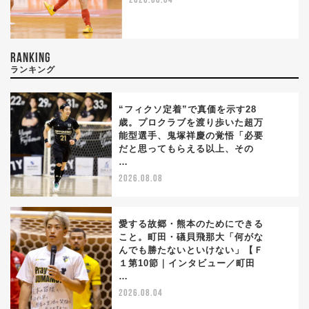
2026.08.04
RANKING
ランキング
“フィクソ定着”で真価を示す28
歳。プロクラブを渡り歩いた超万
能型選手、鬼塚祥慶の覚悟「必要
1
だと思ってもらえる以上、その
…
2026.08.08
愛する故郷・熊本のためにできる
こと。町田・礒貝飛那大「何がな
んでも勝たないといけない」【Ｆ
2
１第10節｜インタビュー／町田
…
2026.08.04