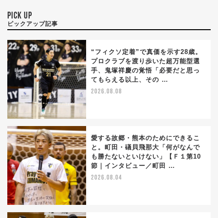
PICK UP
ピックアップ記事
“フィクソ定着”で真価を示す28歳。
プロクラブを渡り歩いた超万能型選
手、鬼塚祥慶の覚悟「必要だと思っ
てもらえる以上、その …
2026.08.08
愛する故郷・熊本のためにできるこ
と。町田・礒貝飛那大「何がなんで
も勝たないといけない」【Ｆ１第10
節｜インタビュー／町田 …
2026.08.04