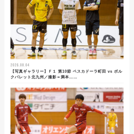
2026.08.04
【写真ギャラリー】Ｆ１ 第10節 ペスカドーラ町田 vs ボル
クバレット北九州／撮影＝満本……