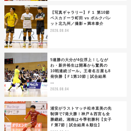
【写真ギャラリー】Ｆ１ 第10節
ペスカドーラ町田 vs ボルクバレ
ット北九州／撮影＝満本泰介
3
2026.08.04
5連勝の大分が4位浮上！しなが
わ・新井裕生は開幕から驚異の
10戦連続ゴール。王者名古屋も8
4
発快勝【Ｆ1第10節｜試合結果
…
2026.08.04
浦安がラストマッチ松本直美の先
制弾で7発大勝！神戸＆西宮も全
勝継続。湘南は今季初勝利【女子
5
Ｆ第7節｜試合結果＆順位】