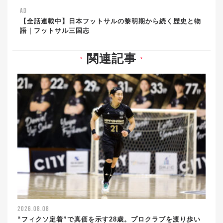
AD
【全話連載中】日本フットサルの黎明期から続く歴史と物
語｜フットサル三国志
関連記事
▼
▼
2026.08.08
“フィクソ定着”で真価を示す28歳。プロクラブを渡り歩い