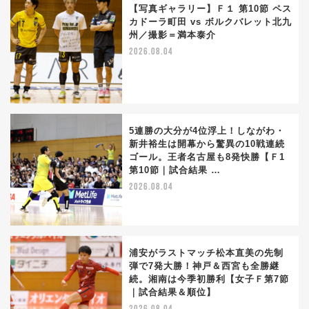
【写真ギャラリー】Ｆ１ 第10節 ペス
カドーラ町田 vs ボルクバレット北九
州／撮影＝満本泰介
2026.08.04
5連勝の大分が4位浮上！しながわ・
新井裕生は開幕から驚異の10戦連続
ゴール。王者名古屋も8発快勝【Ｆ1
第10節｜試合結果 …
2026.08.04
浦安がラストマッチ松本直美の先制
弾で7発大勝！神戸＆西宮も全勝継
続。湘南は今季初勝利【女子Ｆ第7節
｜試合結果＆順位】