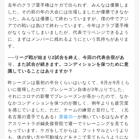
去年のクラブ選手権はケガで出られず、みんなは優勝しま
した。その前の年の大会には出場しましたが優勝できなか
った。みんなは優勝して終わっていますが、僕の中でアジ
アでの戦いは負けて終わっています。今年はクラブ選手権
がなくなってしまいましたが、代表でリベンジできるよう
に、まずはメンバーに残れるようにという気持ちがありま
す。
──リーグ戦が始まり2試合を終え、今回の代表合宿があ
り、また試合が続きます。コンディションを保つために意
識していることはありますか？
昨シーズンは最初の半分くらいはいなくて、8月か9月くら
いに復帰したので、プレシーズン自体が2年ぶりでした。
それにコロナの影響でプレシーズンが長かったので、なか
なかコンディションを保つのが難しく、例年よりも疲労度
を感じていました。ただ、チームの練習と並行して、（元
名古屋の選手でもある）
齋藤功一
が働いているはなみずき
アスリートラボ鍼灸接骨院で週一でトレーニングを見ても
らっています。ケガをしてからは、フットサルというより
も、体の使い方や可動域などをそこで見てもらうようにな