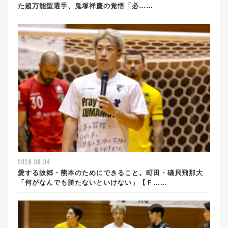
た超万能型選手、鬼塚祥慶の覚悟「必……
2026.08.04
愛する故郷・熊本のためにできること。町田・礒貝飛那大
「何がなんでも勝たないといけない」【Ｆ……