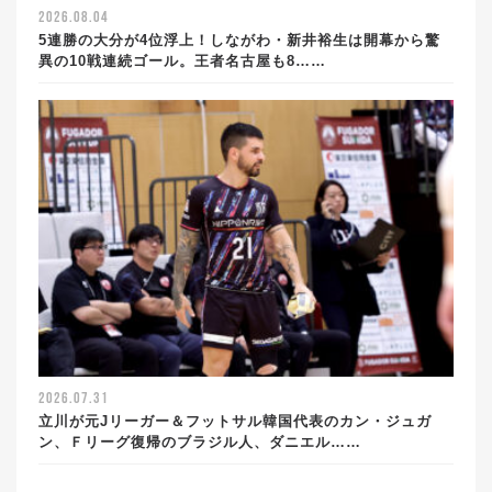
2026.08.04
5連勝の大分が4位浮上！しながわ・新井裕生は開幕から驚
異の10戦連続ゴール。王者名古屋も8……
2026.07.31
立川が元Jリーガー＆フットサル韓国代表のカン・ジュガ
ン、Ｆリーグ復帰のブラジル人、ダニエル……