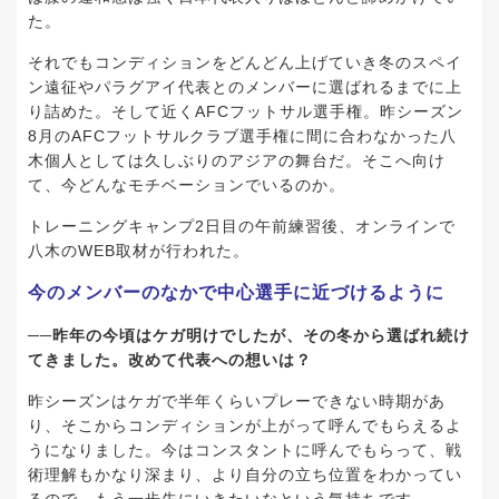
た。
それでもコンディションをどんどん上げていき冬のスペイ
ン遠征やパラグアイ代表とのメンバーに選ばれるまでに上
り詰めた。そして近くAFCフットサル選手権。昨シーズン
8月のAFCフットサルクラブ選手権に間に合わなかった八
木個人としては久しぶりのアジアの舞台だ。そこへ向け
て、今どんなモチベーションでいるのか。
トレーニングキャンプ2日目の午前練習後、オンラインで
八木のWEB取材が行われた。
今のメンバーのなかで中心選手に近づけるように
──昨年の今頃はケガ明けでしたが、その冬から選ばれ続け
てきました。改めて代表への想いは？
昨シーズンはケガで半年くらいプレーできない時期があ
り、そこからコンディションが上がって呼んでもらえるよ
うになりました。今はコンスタントに呼んでもらって、戦
術理解もかなり深まり、より自分の立ち位置をわかってい