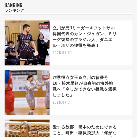
RANKING
ランキング
立川が元Jリーガー＆フットサル
韓国代表のカン・ジュガン、Ｆリ
ーグ復帰のブラジル人、ダニエ
1
ル・ホザの獲得を発表！
2026.07.31
昨季得点女王＆立川の背番号
10・松木里緒が自身初の海外挑
戦へ「今しかできない挑戦を選択
2
しました」
2026.07.31
愛する故郷・熊本のためにできる
こと。町田・礒貝飛那大「何がな