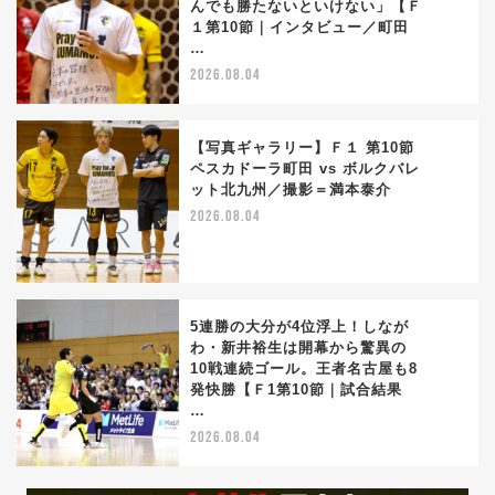
んでも勝たないといけない」【Ｆ
3
１第10節｜インタビュー／町田
…
2026.08.04
【写真ギャラリー】Ｆ１ 第10節
ペスカドーラ町田 vs ボルクバレ
ット北九州／撮影＝満本泰介
4
2026.08.04
5連勝の大分が4位浮上！しなが
わ・新井裕生は開幕から驚異の
10戦連続ゴール。王者名古屋も8
5
発快勝【Ｆ1第10節｜試合結果
…
2026.08.04