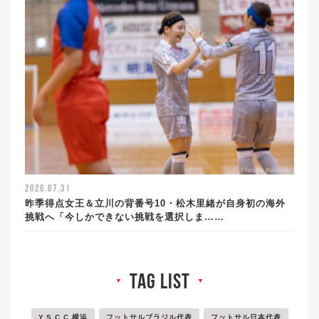
2026.07.31
昨季得点女王＆立川の背番号10・松木里緒が自身初の海外
挑戦へ「今しかできない挑戦を選択しま……
tag list
▼
▼
Y.S.C.C.横浜
フットサルブラジル代表
フットサル日本代表