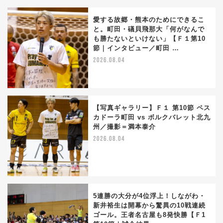
愛する故郷・熊本のためにできるこ
と。町田・礒貝飛那大「何がなんで
も勝たないといけない」【Ｆ１第10
節｜インタビュー／町田 …
2026.08.04
【写真ギャラリー】Ｆ１ 第10節 ペス
カドーラ町田 vs ボルクバレット北九
州／撮影＝満本泰介
2026.08.04
5連勝の大分が4位浮上！しながわ・
新井裕生は開幕から驚異の10戦連続
ゴール。王者名古屋も8発快勝【Ｆ1