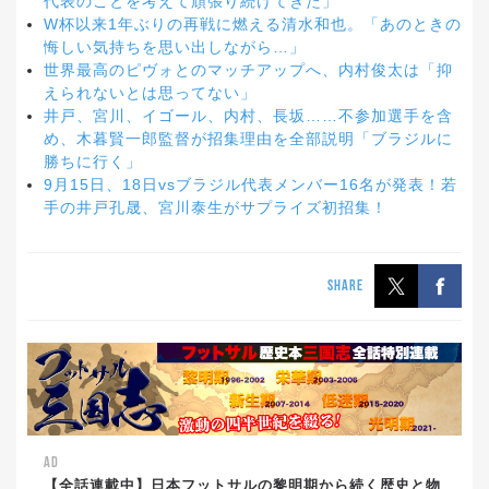
代表のことを考えて頑張り続けてきた」
W杯以来1年ぶりの再戦に燃える清水和也。「あのときの
悔しい気持ちを思い出しながら…」
世界最高のピヴォとのマッチアップへ、内村俊太は「抑
えられないとは思ってない」
井戸、宮川、イゴール、内村、長坂……不参加選手を含
め、木暮賢一郎監督が招集理由を全部説明「ブラジルに
勝ちに行く」
9月15日、18日vsブラジル代表メンバー16名が発表！若
手の井戸孔晟、宮川泰生がサプライズ初招集！
SHARE
AD
【全話連載中】日本フットサルの黎明期から続く歴史と物