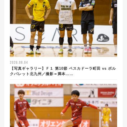
2026.08.04
【写真ギャラリー】Ｆ１ 第10節 ペスカドーラ町田 vs ボル
クバレット北九州／撮影＝満本……