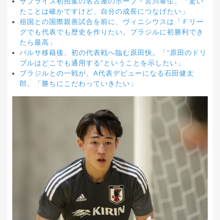
サプライズ初招集の名古屋のホープ・宮川泰生。「驚い
たことは確かですけど、自分の成長につなげたい」
祖国との国際親善試合を前に、ヴィニシウスは「Ｆリー
グでも代表でも歴史を作りたい。ブラジルに初勝利でき
たら最高」
バルサ移籍後、初の代表戦へ臨む原田快。「“原田のドリ
ブルはどこでも通用する”ということを示したい」
ブラジルとの一戦が、A代表デビューになる石田健太
郎。「勝ちにこだわっていきたい」