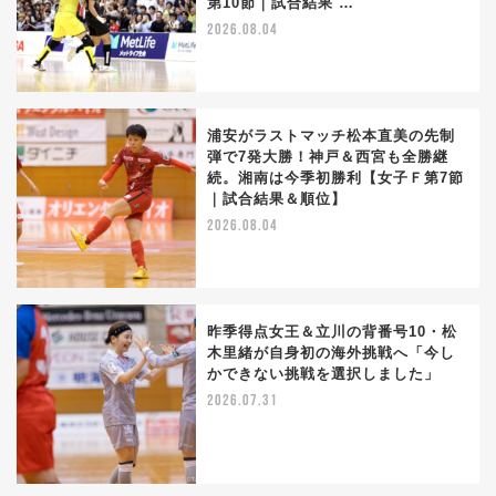
第10節｜試合結果 …
2026.08.04
浦安がラストマッチ松本直美の先制
弾で7発大勝！神戸＆西宮も全勝継
続。湘南は今季初勝利【女子Ｆ第7節
｜試合結果＆順位】
2026.08.04
昨季得点女王＆立川の背番号10・松
木里緒が自身初の海外挑戦へ「今し
かできない挑戦を選択しました」
2026.07.31