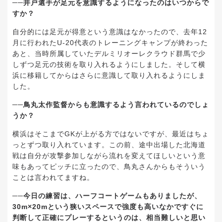
──井戸選手が足元を意識するようになったのはいつからで
すか？
自分的には足元が得意という意識はなかったので、去年12
月に行われたU-20代表のトレーニングキャンプが終わった
あと、当時所属していたデルミリオーレクラウド群馬で少
しずつ足元の技術を取り入れるようにしました。そして横
浜に移籍してからはさらに意識して取り入れるようにしま
した。
──鳥丸太作監督からも意識するよう言われているのでしょ
うか？
横浜はそこまでGKが上がる方ではないですが、最近はちょ
っとずつ取り入れています。この前、途中出場した北海道
戦は自分が攻撃参加しながら流れを変えてほしいという意
味もあってピッチに立ったので、鳥丸さんからもそういう
ことは言われてますね。
──今日の練習は、ハーフコートゲームもありましたが、
30m×20mという狭いスペースで強度も高いなかですぐに
判断して正確にプレーするというのは、相当難しいと思い