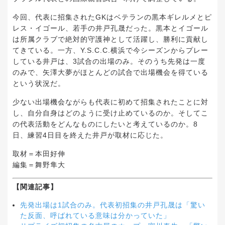
今回、代表に招集されたGKはベテランの黒本ギレルメとピ
レス・イゴール、若手の井戸孔晟だった。黒本とイゴール
は所属クラブで絶対的守護神として活躍し、勝利に貢献し
てきている。一方、Y.S.C.C.横浜で今シーズンからプレー
している井戸は、3試合の出場のみ。そのうち先発は一度
のみで、矢澤大夢がほとんどの試合で出場機会を得ている
という状況だ。
少ない出場機会ながらも代表に初めて招集されたことに対
し、自分自身はどのように受け止めているのか。そしてこ
の代表活動をどんなものにしたいと考えているのか。8
日、練習4日目を終えた井戸が取材に応じた。
取材＝本田好伸
編集＝舞野隼大
【関連記事】
先発出場は1試合のみ。代表初招集の井戸孔晟は「驚い
た反面、呼ばれている意味は分かっていた」