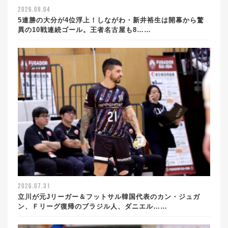
2026.08.04
5連勝の大分が4位浮上！しながわ・新井裕生は開幕から驚
異の10戦連続ゴール。王者名古屋も8……
2026.07.31
立川が元Jリーガー＆フットサル韓国代表のカン・ジュガ
ン、Ｆリーグ復帰のブラジル人、ダニエル……