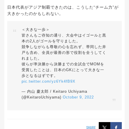
日本代表がアジア制覇できたのは、こうした“チーム力”が
大きかったのかもしれない。
＜大きな一歩＞
皆さんもご存知の通り、大会中はイゴールと黒
本の2人がゴールを守りました。
競争しながらも尊敬の心を忘れず、帯同した井
戸も含め、全員が最善の形で役割を全うしてく
れました。
彼らが準決勝から決勝までの全試合でMOMを
受賞したことは、日本のGKにとって大きな一
歩となるはずです。
pic.twitter.com/yz6Yk4fB9X
— 内山 慶太郎 / Keitaro Uchiyama
(@KeitaroUchiyama)
October 9, 2022
SHARE