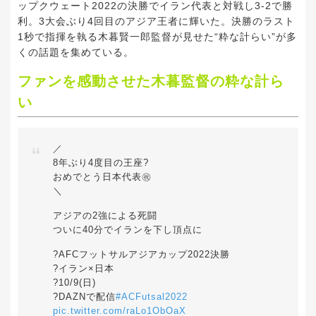
ップクウェート2022の決勝でイラン代表と対戦し3-2で勝
利。3大会ぶり4回目のアジア王者に輝いた。決勝のラスト
1秒で指揮を執る木暮賢一郎監督が見せた“粋な計らい”が多
くの話題を集めている。
ファンを感動させた木暮監督の粋な計ら
い
／
8年ぶり4度目の王座?
おめでとう日本代表㊗️
＼
アジアの2強による死闘
ついに40分でイランを下し頂点に
?AFCフットサルアジアカップ2022決勝
?イラン×日本
?10/9(日)
?DAZNで配信
#ACFutsal2022
pic.twitter.com/raLo1ObOaX