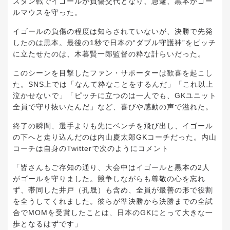
スタン戦でイゴールが負傷交代となり、急遽、黒本がゴー
ルマウスを守った。
イゴールの負傷の程度は知らされていないが、決勝で先発
したのは黒本。最後の1秒で日本の“ダブル守護神”をピッチ
に立たせたのは、木暮賢一郎監督の粋な計らいだった。
このシーンを目撃したファン・サポーターは歓喜を起こし
た。SNS上では「なんて粋なことをするんだ」「これ以上
泣かせないで」「ピッチに立つのは一人でも、GKユニット
全員で守り抜いたんだ」など、喜びや感動の声で溢れた。
終了の瞬間、選手よりも先にベンチを飛び出し、イゴール
の下へと走り込んだのは内山慶太郎GKコーチだった。内山
コーチは自身のTwitterで次のようにコメント
「皆さんもご存知の通り、大会中はイゴールと黒本の2人
がゴールを守りました。競争しながらも尊敬の心を忘れ
ず、帯同した井戸（孔晟）も含め、全員が最善の形で役割
を全うしてくれました。彼らが準決勝から決勝までの全試
合でMOMを受賞したことは、日本のGKにとって大きな一
歩となるはずです」