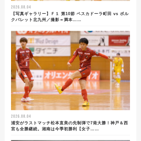
2026.08.04
【写真ギャラリー】Ｆ１ 第10節 ペスカドーラ町田 vs ボル
クバレット北九州／撮影＝満本……
2026.08.04
浦安がラストマッチ松本直美の先制弾で7発大勝！神戸＆西
宮も全勝継続。湘南は今季初勝利【女子……