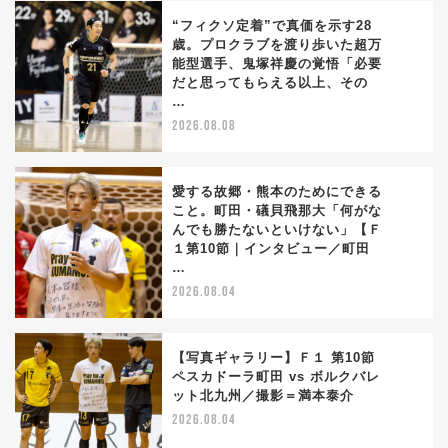
“フィクソ定着”で真価を示す28
歳。プロクラブを渡り歩いた超万
能型選手、鬼塚祥慶の覚悟「必要
1
だと思ってもらえる以上、その
…
2026.08.08
愛する故郷・熊本のためにできる
こと。町田・礒貝飛那大「何がな
んでも勝たないといけない」【Ｆ
2
１第10節｜インタビュー／町田
…
2026.08.04
【写真ギャラリー】Ｆ１ 第10節
ペスカドーラ町田 vs ボルクバレ
ット北九州／撮影＝満本泰介
3
2026.08.04