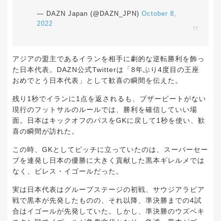
— DAZN Japan (@DAZN_JPN)
October 8,
2022
アジアの盟主であるイランを相手に劇的な逆転勝利を飾っ
た日本代表。DAZN公式Twitterは「8年ぶり4度目の王座
おめでとう日本代表」として歓喜の瞬間を伝えた。
残り1秒でイランに1点を返されるも、ブザービートがない
現行のフットサルのルールでは、勝利を確信していい場
面。日本はキックオフのパスをGKに戻して1秒を使い、歓
喜の瞬間が訪れた。
この時、GKとしてピッチに立っていたのは、スーパーセー
ブを連発し日本の優勝に大きく貢献した黒本ギレルメでは
なく、ピレス・イゴールだった。
実は日本代表はグループステージの初戦、サウジアラビア
戦で黒本が先発したものの、それ以降、準決勝までの4試
合はイゴールが先発していた。しかし、準決勝のウズベキ