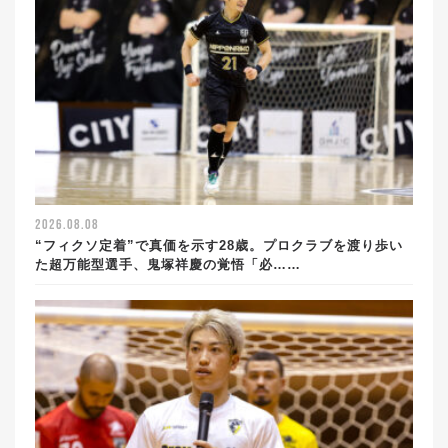
2026.08.08
“フィクソ定着”で真価を示す28歳。プロクラブを渡り歩い
た超万能型選手、鬼塚祥慶の覚悟「必……