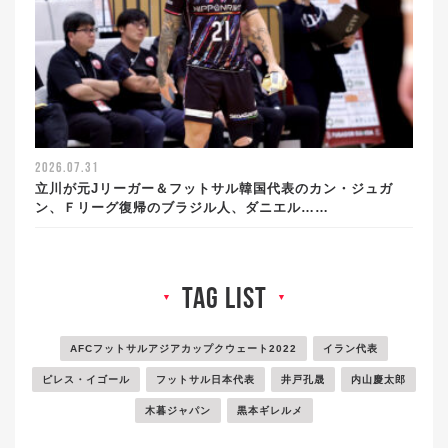
2026.07.31
立川が元Jリーガー＆フットサル韓国代表のカン・ジュガ
ン、Ｆリーグ復帰のブラジル人、ダニエル……
tag list
▼
▼
AFCフットサルアジアカップクウェート2022
イラン代表
ピレス・イゴール
フットサル日本代表
井戸孔晟
内山慶太郎
木暮ジャパン
黒本ギレルメ