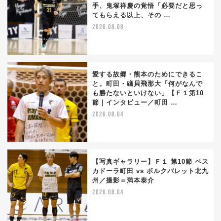
手、鬼塚祥慶の覚悟「必要だと思っ
てもらえる以上、その …
2026.08.08
愛する故郷・熊本のためにできるこ
と。町田・礒貝飛那大「何がなんで
も勝たないといけない」【Ｆ１第10
節｜インタビュー／町田 …
2026.08.04
【写真ギャラリー】Ｆ１ 第10節 ペス
カドーラ町田 vs ボルクバレット北九
州／撮影＝満本泰介
2026.08.04