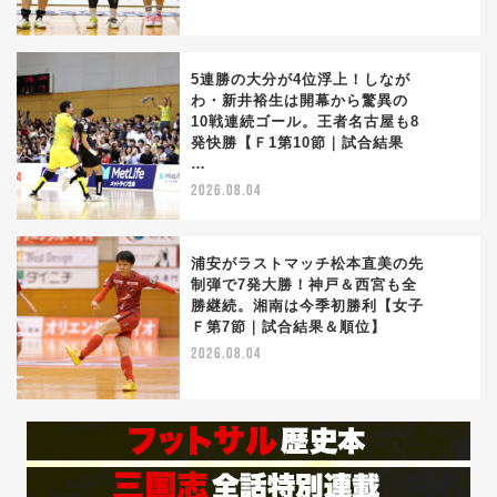
5連勝の大分が4位浮上！しなが
わ・新井裕生は開幕から驚異の
10戦連続ゴール。王者名古屋も8
4
発快勝【Ｆ1第10節｜試合結果
…
2026.08.04
浦安がラストマッチ松本直美の先
制弾で7発大勝！神戸＆西宮も全
勝継続。湘南は今季初勝利【女子
5
Ｆ第7節｜試合結果＆順位】
2026.08.04