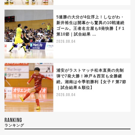
5連勝の大分が4位浮上！しながわ・
新井裕生は開幕から驚異の10戦連続
ゴール。王者名古屋も8発快勝【Ｆ1
第10節｜試合結果 …
2026.08.04
浦安がラストマッチ松本直美の先制
弾で7発大勝！神戸＆西宮も全勝継
続。湘南は今季初勝利【女子Ｆ第7節
｜試合結果＆順位】
2026.08.04
RANKING
ランキング