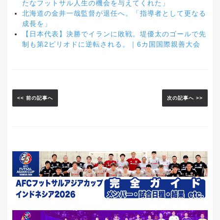
たなフットサル人生の機会を与えてくれた」
北海道の金井一哉監督が退任へ。「指導者として更なる
成長を」
【日本代表】決勝でイランに敗戦。堤優太のゴールで先
制も第2ピリオドに逆転される。｜6カ国国際親善大会
<< 前の記事へ
次の記事へ >>