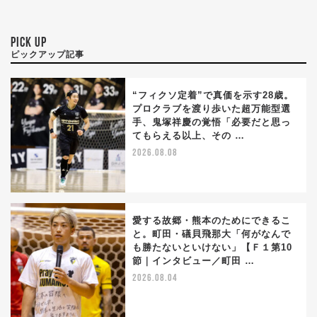
PICK UP
ピックアップ記事
“フィクソ定着”で真価を示す28歳。
プロクラブを渡り歩いた超万能型選
手、鬼塚祥慶の覚悟「必要だと思っ
てもらえる以上、その …
2026.08.08
愛する故郷・熊本のためにできるこ
と。町田・礒貝飛那大「何がなんで
も勝たないといけない」【Ｆ１第10
節｜インタビュー／町田 …
2026.08.04