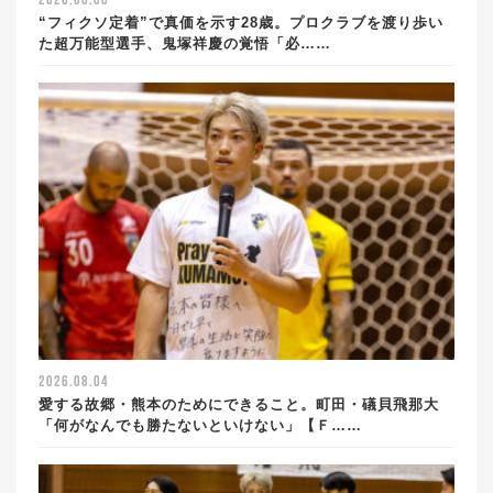
2026.08.08
“フィクソ定着”で真価を示す28歳。プロクラブを渡り歩い
た超万能型選手、鬼塚祥慶の覚悟「必……
2026.08.04
愛する故郷・熊本のためにできること。町田・礒貝飛那大
「何がなんでも勝たないといけない」【Ｆ……