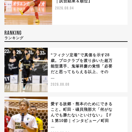
｜試合結果＆順位】
2026.08.04
RANKING
ランキング
“フィクソ定着”で真価を示す28
歳。プロクラブを渡り歩いた超万
能型選手、鬼塚祥慶の覚悟「必要
1
だと思ってもらえる以上、その
…
2026.08.08
愛する故郷・熊本のためにできる
こと。町田・礒貝飛那大「何がな
んでも勝たないといけない」【Ｆ
2
１第10節｜インタビュー／町田
…