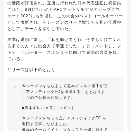
の活躍が評価され、直後に行われた日本代表遠征に初招集
された。9月に行われたAFCフットサルアジアカップクウ
ェート2022にも出場し、この大会のベストゴールキーパー
として表彰され、今シーズンのリーグ戦でも立川の守護神
として、チームを牽引していた。
黒本は退団に際し、「私を助けてくれ、今でも助けてくれ
る多くの方々に出会えて幸運でした。」とコメントし、フ
ァン、サポーター、スポンサーに向けて感謝の言葉を残し
ている。
リリースは以下のとおり
今シーズンをもちまして黒本ギレルメ選手が立
川アスレティックFCを退団することとなりま
したのでお知らせ致します。
■黒本ギレルメ選手 コメント
今シーズンをもって立川アスレティックFC を
退団する事になりました。
最高のチームメイト、スタッフと一緒に戦えて