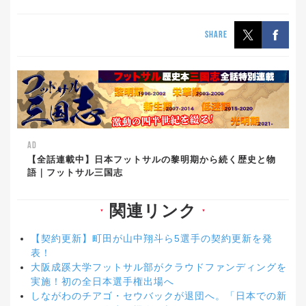
SHARE
AD
【全話連載中】日本フットサルの黎明期から続く歴史と物
語｜フットサル三国志
関連リンク
▼
▼
【契約更新】町田が山中翔斗ら5選手の契約更新を発
表！
大阪成蹊大学フットサル部がクラウドファンディングを
実施！初の全日本選手権出場へ
しながわのチアゴ・セウバックが退団へ。「日本での新