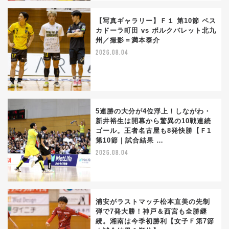
【写真ギャラリー】Ｆ１ 第10節 ペス
カドーラ町田 vs ボルクバレット北九
州／撮影＝満本泰介
2026.08.04
5連勝の大分が4位浮上！しながわ・
新井裕生は開幕から驚異の10戦連続
ゴール。王者名古屋も8発快勝【Ｆ1
第10節｜試合結果 …
2026.08.04
浦安がラストマッチ松本直美の先制
弾で7発大勝！神戸＆西宮も全勝継
続。湘南は今季初勝利【女子Ｆ第7節