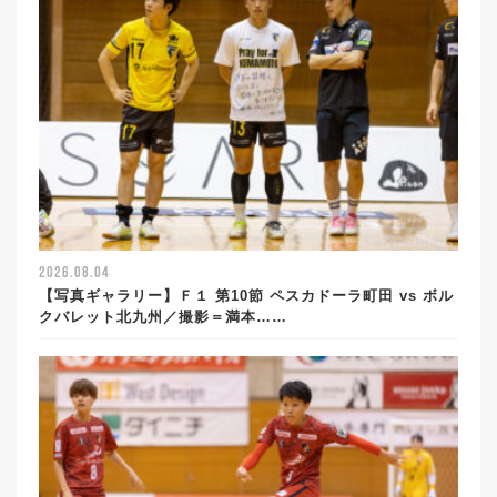
2026.08.04
【写真ギャラリー】Ｆ１ 第10節 ペスカドーラ町田 vs ボル
クバレット北九州／撮影＝満本……