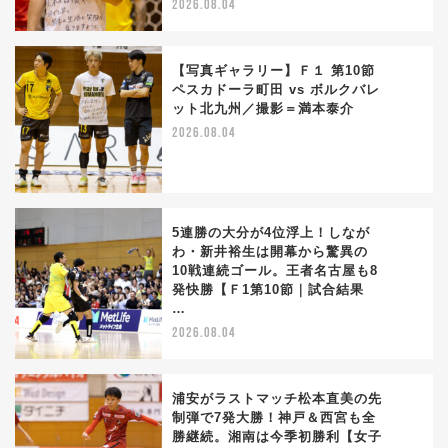
2026.08.04
【写真ギャラリー】Ｆ１ 第10節
ペスカドーラ町田 vs ボルクバレ
ット北九州／撮影＝満本泰介
3
2026.08.04
5連勝の大分が4位浮上！しなが
わ・新井裕生は開幕から驚異の
10戦連続ゴール。王者名古屋も8
4
発快勝【Ｆ1第10節｜試合結果
…
2026.08.04
浦安がラストマッチ松本直美の先
制弾で7発大勝！神戸＆西宮も全
勝継続。湘南は今季初勝利【女子