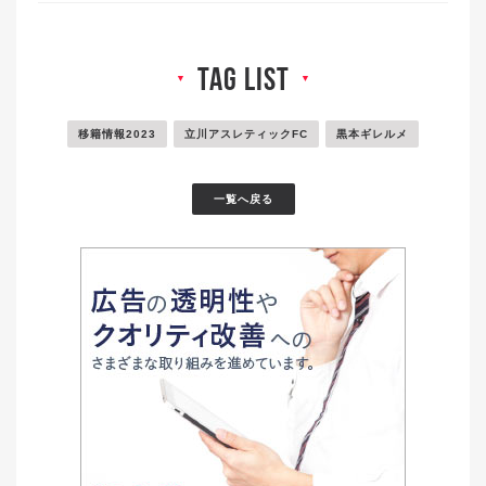
tag list
▼
▼
移籍情報2023
立川アスレティックFC
黒本ギレルメ
一覧へ戻る