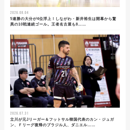
2026.08.04
5連勝の大分が4位浮上！しながわ・新井裕生は開幕から驚
異の10戦連続ゴール。王者名古屋も8……
2026.07.31
立川が元Jリーガー＆フットサル韓国代表のカン・ジュガ
ン、Ｆリーグ復帰のブラジル人、ダニエル……