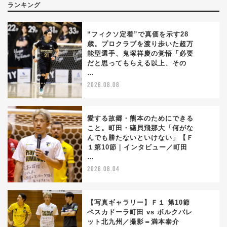
ランキング
“フィクソ定着”で真価を示す28
歳。プロクラブを渡り歩いた超万
能型選手、鬼塚祥慶の覚悟「必要
1
だと思ってもらえる以上、その
…
2026.08.08
愛する故郷・熊本のためにできる
こと。町田・礒貝飛那大「何がな
んでも勝たないといけない」【Ｆ
2
１第10節｜インタビュー／町田
…
2026.08.04
【写真ギャラリー】Ｆ１ 第10節
ペスカドーラ町田 vs ボルクバレ
ット北九州／撮影＝満本泰介