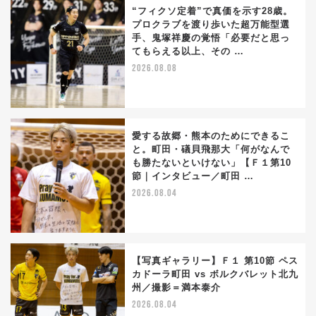
“フィクソ定着”で真価を示す28歳。
プロクラブを渡り歩いた超万能型選
手、鬼塚祥慶の覚悟「必要だと思っ
てもらえる以上、その …
2026.08.08
愛する故郷・熊本のためにできるこ
と。町田・礒貝飛那大「何がなんで
も勝たないといけない」【Ｆ１第10
節｜インタビュー／町田 …
2026.08.04
【写真ギャラリー】Ｆ１ 第10節 ペス
カドーラ町田 vs ボルクバレット北九
州／撮影＝満本泰介
2026.08.04