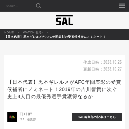
HOME
WATCH-見る-
【日本代表】黒本ギレルメがAFC年間表彰の受賞候補者にノミネート！
2023.10.26
作成日時：
2023.10.27
更新日時：
【日本代表】黒本ギレルメがAFC年間表彰の受賞
候補者にノミネート！2019年の吉川智貴に次ぐ
史上4人目の最優秀選手賞獲得なるか
TEXT BY
SAL編集部の記事はこちら
SAL編集部