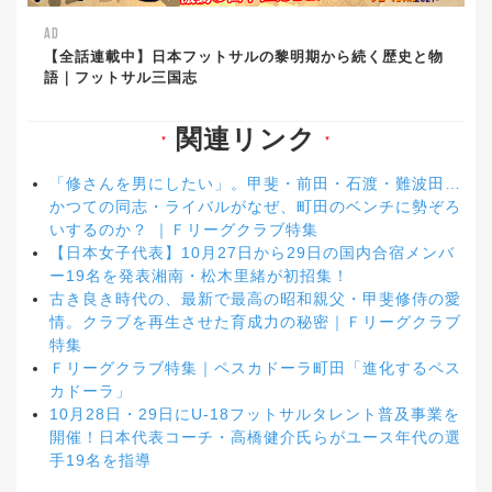
AD
【全話連載中】日本フットサルの黎明期から続く歴史と物
語｜フットサル三国志
関連リンク
▼
▼
「修さんを男にしたい」。甲斐・前田・石渡・難波田…
かつての同志・ライバルがなぜ、町田のベンチに勢ぞろ
いするのか？ ｜Ｆリーグクラブ特集
【日本女子代表】10月27日から29日の国内合宿メンバ
ー19名を発表湘南・松木里緒が初招集！
古き良き時代の、最新で最高の昭和親父・甲斐修侍の愛
情。クラブを再生させた育成力の秘密｜Ｆリーグクラブ
特集
Ｆリーグクラブ特集｜ペスカドーラ町田「進化するペス
カドーラ」
10月28日・29日にU-18フットサルタレント普及事業を
開催！日本代表コーチ・高橋健介氏らがユース年代の選
手19名を指導