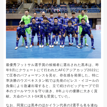
最優秀フットサル選手賞の候補者に選出された黒本は、昨
年9月にクウェートにて行われたAFCアジアカップ2022に
て圧巻のパフォーマンスを見せ、存在感を発揮した。特に
準決勝のウズベキスタン戦では先発のピレス・イゴールの
負傷により急遽出場すると、立て続けのビッグセーブで日
本のゴールマウスを守り抜き、8年ぶりの優勝に大きく貢
献。大会のベストGK賞も受賞していた。
なお、同賞には黒本のほかイラン代表の2選手も名を連ね