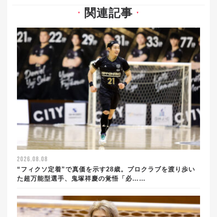
関連記事
▼
▼
2026.08.08
“フィクソ定着”で真価を示す28歳。プロクラブを渡り歩い
た超万能型選手、鬼塚祥慶の覚悟「必……