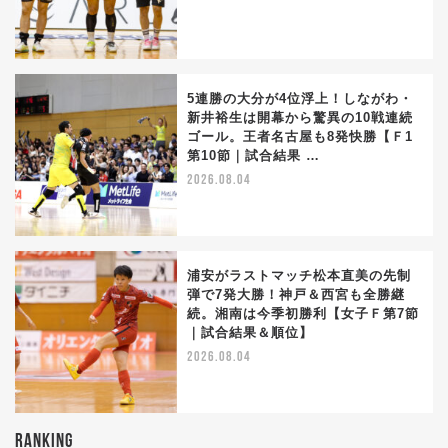
5連勝の大分が4位浮上！しながわ・
新井裕生は開幕から驚異の10戦連続
ゴール。王者名古屋も8発快勝【Ｆ1
第10節｜試合結果 …
2026.08.04
浦安がラストマッチ松本直美の先制
弾で7発大勝！神戸＆西宮も全勝継
続。湘南は今季初勝利【女子Ｆ第7節
｜試合結果＆順位】
2026.08.04
RANKING