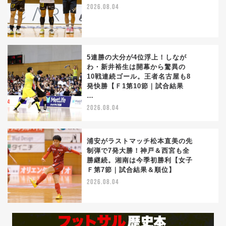
3
2026.08.04
5連勝の大分が4位浮上！しなが
わ・新井裕生は開幕から驚異の
10戦連続ゴール。王者名古屋も8
4
発快勝【Ｆ1第10節｜試合結果
…
2026.08.04
浦安がラストマッチ松本直美の先
制弾で7発大勝！神戸＆西宮も全
勝継続。湘南は今季初勝利【女子
5
Ｆ第7節｜試合結果＆順位】
2026.08.04