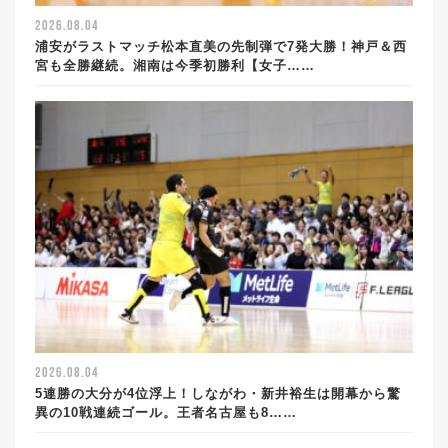
2026.08.04
浦安がラストマッチ松本直美の先制弾で7発大勝！神戸＆西
宮も全勝継続。湘南は今季初勝利【女子……
2026.08.04
5連勝の大分が4位浮上！しながわ・新井裕生は開幕から驚
異の10戦連続ゴール。王者名古屋も8……