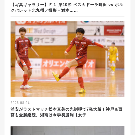
【写真ギャラリー】Ｆ１ 第10節 ペスカドーラ町田 vs ボル
クバレット北九州／撮影＝満本……
2026.08.04
浦安がラストマッチ松本直美の先制弾で7発大勝！神戸＆西
宮も全勝継続。湘南は今季初勝利【女子……