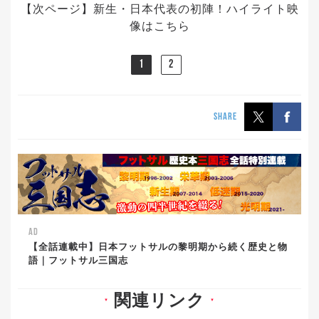
【次ページ】新生・日本代表の初陣！ハイライト映
像はこちら
1
2
SHARE
AD
【全話連載中】日本フットサルの黎明期から続く歴史と物
語｜フットサル三国志
関連リンク
▼
▼