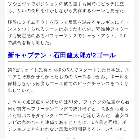
ソやピヴォでポジションの被る選手も同時にピッチに立
ち、互いの長所を生かしながら共存するシーンも見せた。
序盤にタイムアウトを取って反撃を試みるキルギスにチャ
ンスをつくられるシーンはあったものの、守護神フィウー
ザも安定感のあるパフォーマンスでシャットアウト。2-0
で試合を折り返した。
新キャプテン・石田健太郎が2ゴール
第2ピリオドも先発と同様の5人でスタートした日本は、ス
コアこそ動かせなかったもののペースをつかみ、ボールを
保持しながら何度もゴール前でのビッグチャンスをつくり
出していた。
ようやく追加点を挙げたのは31分、フィクソの位置から石
田が前方へフリーランニングで抜け出すと、長坂から送ら
れた縦パスをダイレクトでゴールへと流し込んだ。浦安コ
ンビの息の合った連係であるとともに、1点目と同様、ポ
ジションにとらわれない意識が垣間見えるシーンだった。