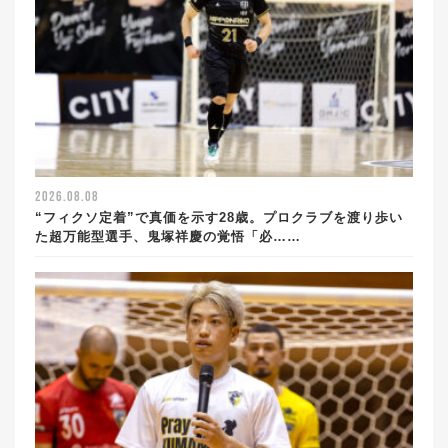
2026.08.08
“フィクソ定着”で真価を示す28歳。プロクラブを渡り歩い
た超万能型選手、鬼塚祥慶の覚悟「必……