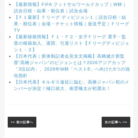
【最新情報】FIFA フットサルワールドカップ｜W杯｜
試合日程・結果・順位表｜試合会場
【Ｆ１最新】Ｆリーグ ディビジョン１｜試合日程・結
果・順位表｜会場・チケット情報｜放送予定｜Ｆリーグ
TV
【最新移籍情報】Ｆ１・Ｆ２・女子Ｆリーグ 選手・監
督の移籍加入、退団、引退リスト【Ｆリーグディビジョ
ン１・２】
【日本代表｜新体制記者会見全文掲載】高橋健介新監
督“高橋ジャパン”のビジョンとは？2026アジアカップ
「3位以内」、2028年W杯「ベスト8」へ向けた6つの強
化指針
【日本代表】キルギス遠征に臨む、高橋ジャパン初のメ
ンバーが決定！樋口就大、南雲颯太が初選出！
<< 前の記事へ
次の記事へ >>