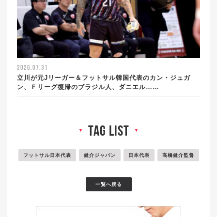
2026.07.31
立川が元Jリーガー＆フットサル韓国代表のカン・ジュガ
ン、Ｆリーグ復帰のブラジル人、ダニエル……
tag list
▼
▼
フットサル日本代表
健介ジャパン
日本代表
高橋健介監督
一覧へ戻る