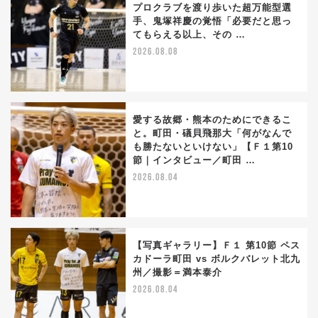
プロクラブを渡り歩いた超万能型選
手、鬼塚祥慶の覚悟「必要だと思っ
てもらえる以上、その …
2026.08.08
愛する故郷・熊本のためにできるこ
と。町田・礒貝飛那大「何がなんで
も勝たないといけない」【Ｆ１第10
節｜インタビュー／町田 …
2026.08.04
【写真ギャラリー】Ｆ１ 第10節 ペス
カドーラ町田 vs ボルクバレット北九
州／撮影＝満本泰介
2026.08.04