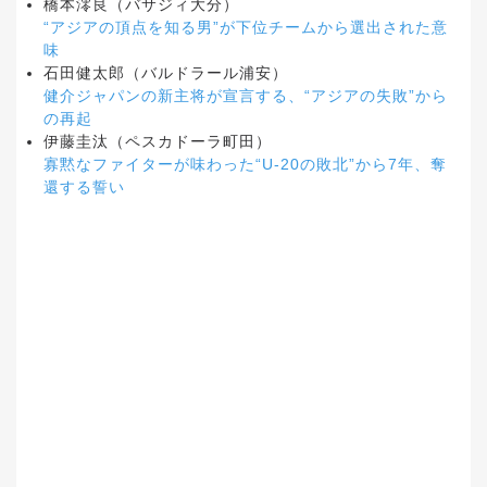
橋本澪良（バサジィ大分）
“アジアの頂点を知る男”が下位チームから選出された意
味
石田健太郎（バルドラール浦安）
健介ジャパンの新主将が宣言する、“アジアの失敗”から
の再起
伊藤圭汰（ペスカドーラ町田）
寡黙なファイターが味わった“U-20の敗北”から7年、奪
還する誓い