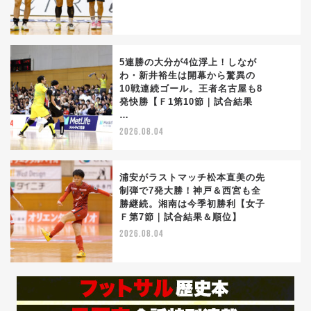
5連勝の大分が4位浮上！しなが
わ・新井裕生は開幕から驚異の
10戦連続ゴール。王者名古屋も8
4
発快勝【Ｆ1第10節｜試合結果
…
2026.08.04
浦安がラストマッチ松本直美の先
制弾で7発大勝！神戸＆西宮も全
勝継続。湘南は今季初勝利【女子
5
Ｆ第7節｜試合結果＆順位】
2026.08.04