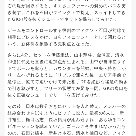
右の堤が回収すると、すぐさまファーへの斜めのパスを突
き刺す。これを石田がダイレクトで捉え、スライドしてき
たGKの股を抜くシュートでネットを揺らしてみせた。
ゲームをコントロールする役割のフィクソ・石田が前線で
相手にプレスをかけ、自らフィニッシャーとして関わると
いう、新体制を象徴する先制点となった。
さらに4分、セットを伊藤圭汰、山中翔斗、金澤空、清水
和也に代えた直後に追加点が生まれる。山中が自陣左サイ
ドでボールを奪うと、カウンターを開始。中央へ持ち上が
り、左へ折れるようにドリブルで運んだ後、エリア手前で
急停止。慌てて追いかけて来た相手DFを絶妙な緩急の動き
で引き剥がすと、フリーの状態で左足を一閃。GKの肩口を
抜く正確なシュートでリードを広げてみせた。
その後、日本は数分おきにセットを入れ替え、メンバーの
組み合わせを試すようにピッチに投入。最初の8人に、新
井裕生、樋口岳志、長坂拓海が組み込まれ、あらゆるコン
ビネーションを試みていた。ゴールこそ生まれなかったも
のの、石田と橋本、新井と本石、清水と樋口など、フィク