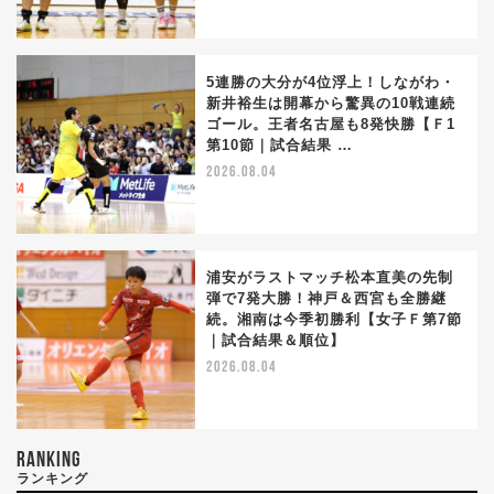
5連勝の大分が4位浮上！しながわ・
新井裕生は開幕から驚異の10戦連続
ゴール。王者名古屋も8発快勝【Ｆ1
第10節｜試合結果 …
2026.08.04
浦安がラストマッチ松本直美の先制
弾で7発大勝！神戸＆西宮も全勝継
続。湘南は今季初勝利【女子Ｆ第7節
｜試合結果＆順位】
2026.08.04
RANKING
ランキング