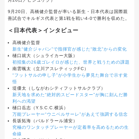
月20日／ビシュケク）
9月20日、高橋健介監督が率いる新生・日本代表は国際親
善試合でキルギス代表と第1戦を戦い4-0で勝利を収めた。
＜日本代表＞インタビュー
高橋健介監督
新生“健介ジャパン”で指揮官が感じた“敗北”からの変化
樋口就大（シュライカー大阪）
初招集の26歳ゴレイロが感じた、世界と戦うための課題
南雲颯太（立川アスレティックFC）
“フットサルの申し子”が小学生から夢見た舞台で示す覚
悟
堤優太（しながわシティフットサルクラブ）
新天地を求めた“絶対的スピードスター”が胸に刻んだ勝
利への渇望
樋口岳志（Y.S.C.C.横浜）
万能プレーヤー“ウニベルサーレ”があえて強調する信念
長坂拓海（バルドラール浦安）
究極のワンタッチプレーヤーが定着率を高めるための生
命線