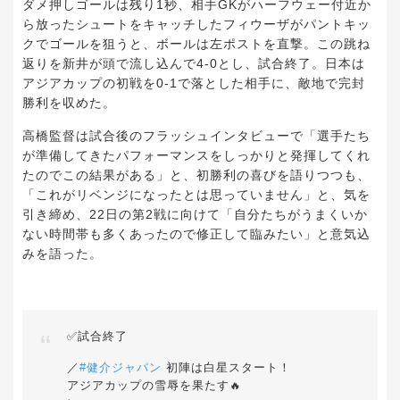
ダメ押しゴールは残り1秒、相手GKがハーフウェー付近か
ら放ったシュートをキャッチしたフィウーザがパントキッ
クでゴールを狙うと、ボールは左ポストを直撃。この跳ね
返りを新井が頭で流し込んで4-0とし、試合終了。日本は
アジアカップの初戦を0-1で落とした相手に、敵地で完封
勝利を収めた。
高橋監督は試合後のフラッシュインタビューで「選手たち
が準備してきたパフォーマンスをしっかりと発揮してくれ
たのでこの結果がある」と、初勝利の喜びを語りつつも、
「これがリベンジになったとは思っていません」と、気を
引き締め、22日の第2戦に向けて「自分たちがうまくいか
ない時間帯も多くあったので修正して臨みたい」と意気込
みを語った。
✅試合終了
／
#健介ジャパン
初陣は白星スタート！
アジアカップの雪辱を果たす🔥