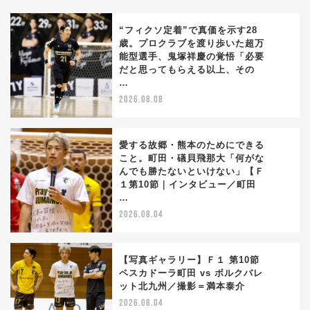
“フィクソ定着”で真価を示す28
歳。プロクラブを渡り歩いた超万
能型選手、鬼塚祥慶の覚悟「必要
1
だと思ってもらえる以上、その
…
2026.08.08
愛する故郷・熊本のためにできる
こと。町田・礒貝飛那大「何がな
んでも勝たないといけない」【Ｆ
2
１第10節｜インタビュー／町田
…
2026.08.04
【写真ギャラリー】Ｆ１ 第10節
ペスカドーラ町田 vs ボルクバレ
ット北九州／撮影＝満本泰介
3
2026.08.04