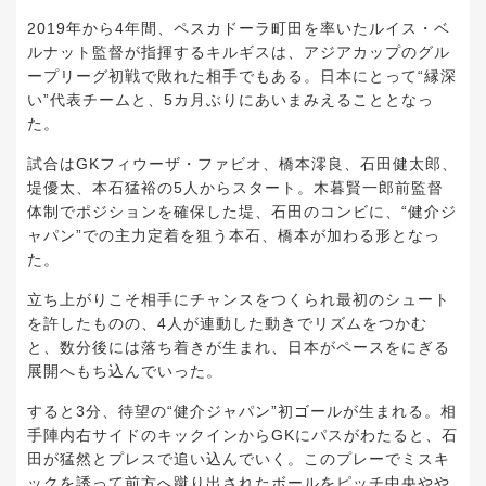
2019年から4年間、ペスカドーラ町田を率いたルイス・ベ
ルナット監督が指揮するキルギスは、アジアカップのグル
ープリーグ初戦で敗れた相手でもある。日本にとって“縁深
い”代表チームと、5カ月ぶりにあいまみえることとなっ
た。
試合はGKフィウーザ・ファビオ、橋本澪良、石田健太郎、
堤優太、本石猛裕の5人からスタート。木暮賢一郎前監督
体制でポジションを確保した堤、石田のコンビに、“健介ジ
ャパン”での主力定着を狙う本石、橋本が加わる形となっ
た。
立ち上がりこそ相手にチャンスをつくられ最初のシュート
を許したものの、4人が連動した動きでリズムをつかむ
と、数分後には落ち着きが生まれ、日本がペースをにぎる
展開へもち込んでいった。
すると3分、待望の“健介ジャパン”初ゴールが生まれる。相
手陣内右サイドのキックインからGKにパスがわたると、石
田が猛然とプレスで追い込んでいく。このプレーでミスキ
ックを誘って前方へ蹴り出されたボールをピッチ中央やや