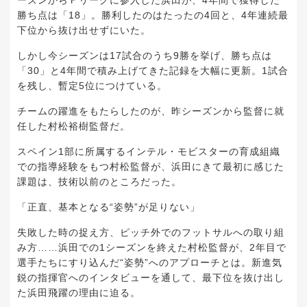
ーズンからＦリーグに参入した浜田が、4年間で獲得した
勝ち点は「18」。勝利したのはたったの4回と、4年連続最
下位から抜け出せずにいた。
しかし今シーズンは17試合のうち9勝を挙げ、勝ち点は
「30」と4年間で積み上げてきた記録を大幅に更新。1試合
を残し、暫定5位につけている。
チームの躍進をもたらしたのが、昨シーズンから監督に就
任した村松裕樹監督だ。
スペイン1部に所属するインテル・モビスターの育成組織
での指導経験をもつ村松監督が、浜田にきて最初に感じた
課題は、技術以前のところだった。
「正直、基本となる“姿勢”が足りない」
失敗した時の捉え方、ピッチ外でのフットサルへの取り組
み方……浜田での1シーズンを終えた村松監督が、2年目で
選手たちにすり込んだ“姿勢”へのアプローチとは。新進気
鋭の指揮官へのインタビューを通して、最下位を抜け出し
た浜田飛躍の理由に迫る。