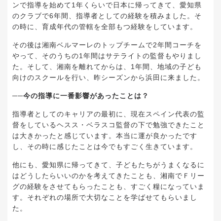
ンで指導を始めて1年くらいで日本に帰ってきて、愛知県
のクラブで6年間、指導者としての経験を積みました。そ
の時に、育成年代の管轄を全部もつ経験をしています。
その後は湘南ベルマーレのトップチームで2年間コーチを
やって、そのうちの1年間はサテライトの監督もやりまし
た。そして、湘南を離れてからは、1年間、地域の子ども
向けのスクールを行い、昨シーズンから浜田に来ました。
──今の指導に一番影響があったことは？
指導者としてのキャリアの最初に、現在スペイン代表の監
督をしているヘスス・ベラスコ監督の下で勉強できたこと
は大きかったと感じています。本当に運が良かったです
し、その時に感じたことは今でもすごく生きています。
他にも、愛知県に帰ってきて、子どもたちがうまくなるに
はどうしたらいいのかを考えてきたことも、湘南でＦリー
グの経験をさせてもらったことも、すごく糧になっていま
す。それぞれの場所で大切なことを学ばせてもらいまし
た。