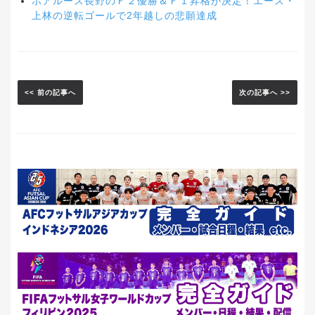
ボアルース長野のＦ２優勝＆Ｆ１昇格が決定！エース・
上林の逆転ゴールで2年越しの悲願達成
<< 前の記事へ
次の記事へ >>