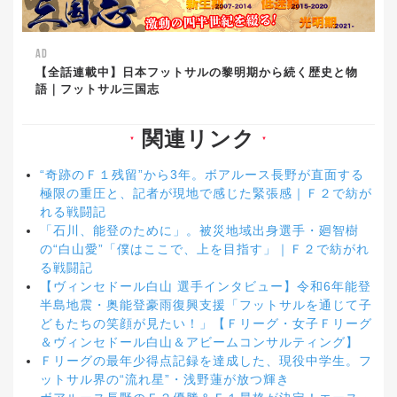
AD
【全話連載中】日本フットサルの黎明期から続く歴史と物
語｜フットサル三国志
関連リンク
▼
▼
“奇跡のＦ１残留”から3年。ボアルース長野が直面する
極限の重圧と、記者が現地で感じた緊張感｜Ｆ２で紡が
れる戦闘記
「石川、能登のために」。被災地域出身選手・廻智樹
の“白山愛”「僕はここで、上を目指す」｜Ｆ２で紡がれ
る戦闘記
【ヴィンセドール白山 選手インタビュー】令和6年能登
半島地震・奥能登豪雨復興支援「フットサルを通じて子
どもたちの笑顔が見たい！」【Ｆリーグ・女子Ｆリーグ
＆ヴィンセドール白山＆アビームコンサルティング】
Ｆリーグの最年少得点記録を達成した、現役中学生。フ
ットサル界の“流れ星”・浅野蓮が放つ輝き