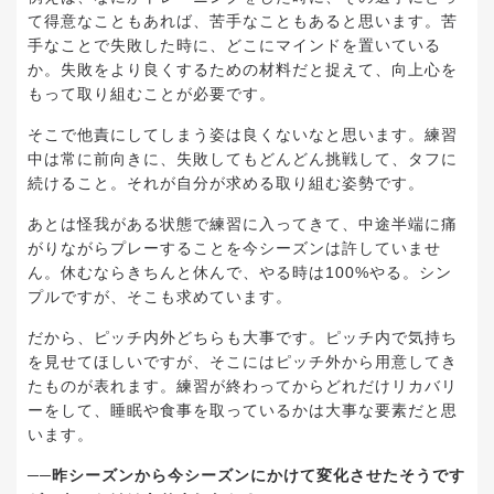
て得意なこともあれば、苦手なこともあると思います。苦
手なことで失敗した時に、どこにマインドを置いている
か。失敗をより良くするための材料だと捉えて、向上心を
もって取り組むことが必要です。
そこで他責にしてしまう姿は良くないなと思います。練習
中は常に前向きに、失敗してもどんどん挑戦して、タフに
続けること。それが自分が求める取り組む姿勢です。
あとは怪我がある状態で練習に入ってきて、中途半端に痛
がりながらプレーすることを今シーズンは許していませ
ん。休むならきちんと休んで、やる時は100%やる。シン
プルですが、そこも求めています。
だから、ピッチ内外どちらも大事です。ピッチ内で気持ち
を見せてほしいですが、そこにはピッチ外から用意してき
たものが表れます。練習が終わってからどれだけリカバリ
ーをして、睡眠や食事を取っているかは大事な要素だと思
います。
──昨シーズンから今シーズンにかけて変化させたそうです