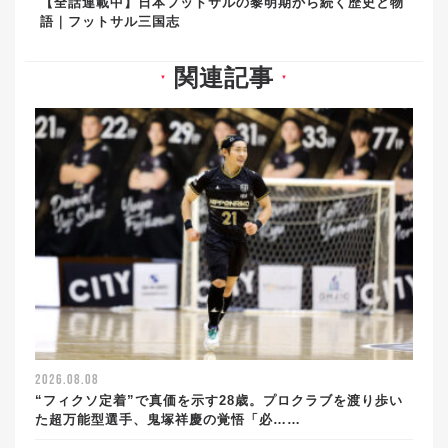
【全話連載中】日本フットサルの黎明期から続く歴史と物
語｜フットサル三国志
関連記事
▼
▼
2026.08.08
“フィクソ定着”で真価を示す28歳。プロクラブを渡り歩い
た超万能型選手、鬼塚祥慶の覚悟「必……