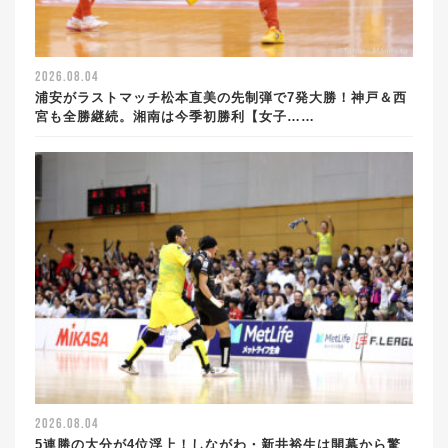
2026.08.04
浦安がラストマッチ松本直美の先制弾で7発大勝！神戸＆西
宮も全勝継続。湘南は今季初勝利【女子……
2026.08.04
5連勝の大分が4位浮上！しながわ・新井裕生は開幕から驚