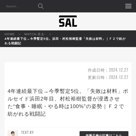
HOME
WATCH-見る-
4年連続最下位→今季暫定5位。浜田・村松裕樹監督「失敗は材料」｜Ｆ２で紡が
れる戦闘記
2024.12.27
作成日時：
2024.12.27
更新日時：
4年連続最下位→今季暫定5位。「失敗は材料」ポ
ルセイド浜田2年目、村松裕樹監督が浸透させ
た“食事・睡眠・やる時は100%”の姿勢｜Ｆ２で
紡がれる戦闘記
TEXT BY
伊藤千梅の記事はこちら