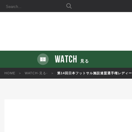
WATCH
見る
HOME
WATCH-見る-
第14回日本フットサル施設連盟選手権レディースクラス