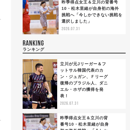
昨季得点女王＆立川の背番号
10・松木里緒が自身初の海外
挑戦へ「今しかできない挑戦を
選択しました」
2026.07.31
RANKING
ランキング
立川が元Jリーガー＆フ
ットサル韓国代表のカ
ン・ジュガン、Ｆリーグ
復帰のブラジル人、ダニ
1
エル・ホザの獲得を発
表！
2026.07.31
昨季得点女王＆立川の背
番号10・松木里緒が自身