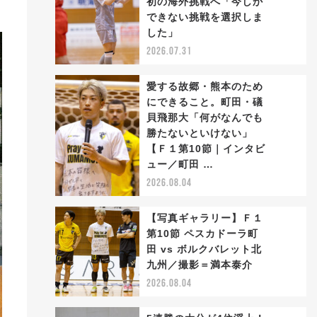
初の海外挑戦へ「今しか
2
できない挑戦を選択しま
した」
2026.07.31
愛する故郷・熊本のため
にできること。町田・礒
貝飛那大「何がなんでも
勝たないといけない」
3
【Ｆ１第10節｜インタビ
ュー／町田 …
2026.08.04
【写真ギャラリー】Ｆ１
第10節 ペスカドーラ町
田 vs ボルクバレット北
4
九州／撮影＝満本泰介
2026.08.04