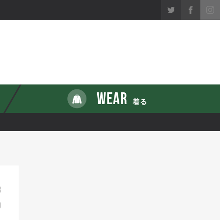
WEAR
着る
8
9