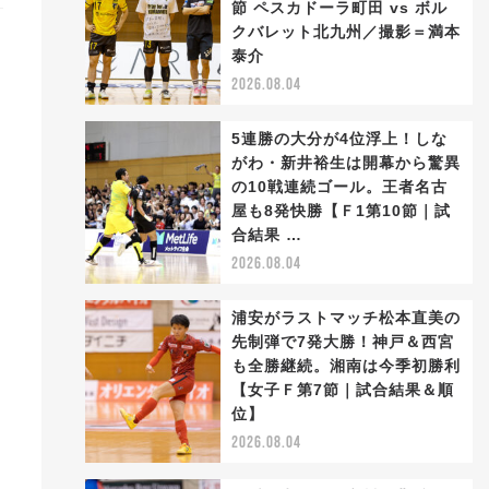
節 ペスカドーラ町田 vs ボル
クバレット北九州／撮影＝満本
泰介
2026.08.04
5連勝の大分が4位浮上！しな
がわ・新井裕生は開幕から驚異
の10戦連続ゴール。王者名古
屋も8発快勝【Ｆ1第10節｜試
合結果 …
2026.08.04
浦安がラストマッチ松本直美の
先制弾で7発大勝！神戸＆西宮
も全勝継続。湘南は今季初勝利
【女子Ｆ第7節｜試合結果＆順
位】
2026.08.04