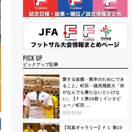
PICK UP
ピックアップ記事
愛する故郷・熊本のためにでき
ること。町田・礒貝飛那大「何
がなんでも勝たないといけな
い」【Ｆ１第10節｜インタビ
ュー／町田 …
2026.08.04
【写真ギャラリー】Ｆ１ 第10