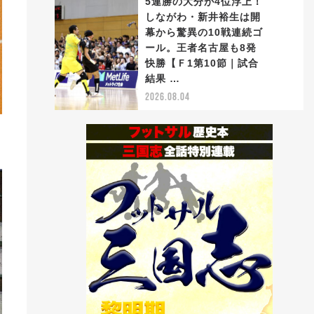
5連勝の大分が4位浮上！
しながわ・新井裕生は開
幕から驚異の10戦連続ゴ
ール。王者名古屋も8発
5
快勝【Ｆ1第10節｜試合
結果 …
2026.08.04