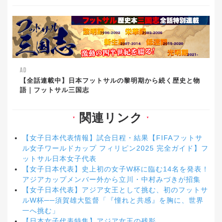
AD
【全話連載中】日本フットサルの黎明期から続く歴史と物
語｜フットサル三国志
関連リンク
▼
▼
【女子日本代表情報】試合日程・結果【FIFAフットサ
ル女子ワールドカップ フィリピン2025 完全ガイド】フ
ットサル日本女子代表
【女子日本代表】史上初の女子W杯に臨む14名を発表！
アジアカップメンバー外から立川・中村みづきが招集
【女子日本代表】アジア女王として挑む、初のフットサ
ルW杯──須賀雄大監督「『憧れと共感』を胸に、世界
一へ挑む」
【日本女子代表特集】アジア女王の残影