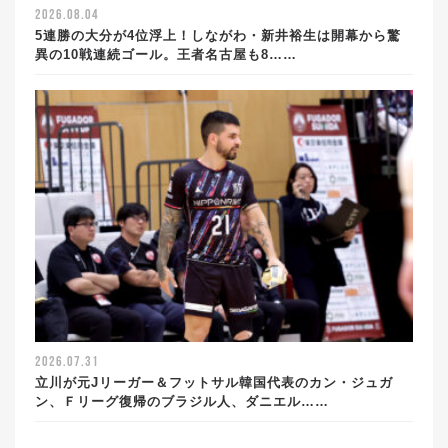
2026.08.04
5連勝の大分が4位浮上！しながわ・新井裕生は開幕から驚
異の10戦連続ゴール。王者名古屋も8……
2026.07.31
立川が元Jリーガー＆フットサル韓国代表のカン・ジュガ
ン、Ｆリーグ復帰のブラジル人、ダニエル……