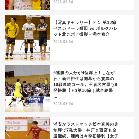
2026.08.04
【写真ギャラリー】Ｆ１ 第10節
ペスカドーラ町田 vs ボルクバレ
ット北九州／撮影＝満本泰介
3
2026.08.04
5連勝の大分が4位浮上！しなが
わ・新井裕生は開幕から驚異の
10戦連続ゴール。王者名古屋も8
4
発快勝【Ｆ1第10節｜試合結果
…
2026.08.04
浦安がラストマッチ松本直美の先
制弾で7発大勝！神戸＆西宮も全
勝継続。湘南は今季初勝利【女子