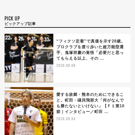
PICK UP
ピックアップ記事
“フィクソ定着”で真価を示す28歳。
プロクラブを渡り歩いた超万能型選
手、鬼塚祥慶の覚悟「必要だと思っ
てもらえる以上、その …
2026.08.08
愛する故郷・熊本のためにできるこ
と。町田・礒貝飛那大「何がなんで
も勝たないといけない」【Ｆ１第10
節｜インタビュー／町田 …
2026.08.04