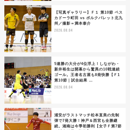
【写真ギャラリー】Ｆ１ 第10節 ペス
カドーラ町田 vs ボルクバレット北九
州／撮影＝満本泰介
2026.08.04
5連勝の大分が4位浮上！しながわ・
新井裕生は開幕から驚異の10戦連続
ゴール。王者名古屋も8発快勝【Ｆ1
第10節｜試合結果 …
2026.08.04
浦安がラストマッチ松本直美の先制
弾で7発大勝！神戸＆西宮も全勝継
続。湘南は今季初勝利【女子Ｆ第7節