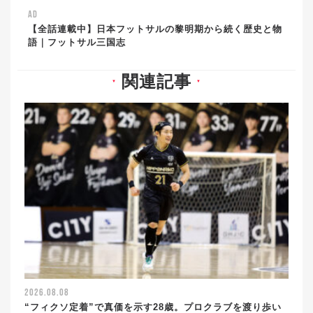
AD
【全話連載中】日本フットサルの黎明期から続く歴史と物
語｜フットサル三国志
関連記事
▼
▼
2026.08.08
“フィクソ定着”で真価を示す28歳。プロクラブを渡り歩い