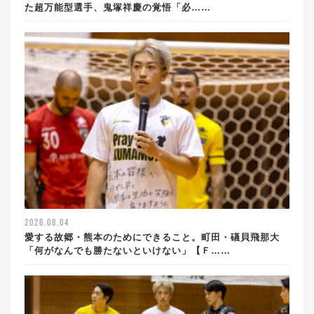
た超万能型選手、鬼塚祥慶の覚悟「必……
2026.08.04
愛する故郷・熊本のためにできること。町田・礒貝飛那大
「何がなんでも勝たないといけない」【Ｆ……