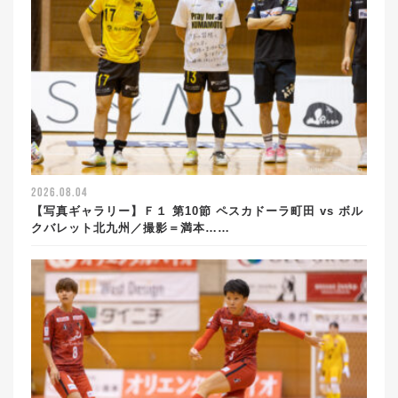
2026.08.04
【写真ギャラリー】Ｆ１ 第10節 ペスカドーラ町田 vs ボル
クバレット北九州／撮影＝満本……