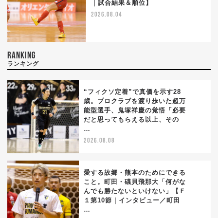
｜試合結果＆順位】
2026.08.04
RANKING
ランキング
“フィクソ定着”で真価を示す28
歳。プロクラブを渡り歩いた超万
能型選手、鬼塚祥慶の覚悟「必要
1
だと思ってもらえる以上、その
…
2026.08.08
愛する故郷・熊本のためにできる
こと。町田・礒貝飛那大「何がな
んでも勝たないといけない」【Ｆ
2
１第10節｜インタビュー／町田
…