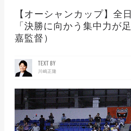
【オーシャンカップ】全
「決勝に向かう集中力が
嘉監督）
TEXT BY
川嶋正隆