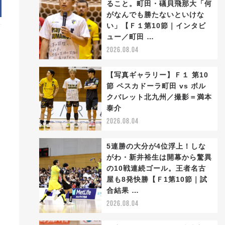
ること。町田・礒貝飛那大「何
がなんでも勝たないといけな
い」【Ｆ１第10節｜インタビ
ュー／町田 …
2026.08.04
【写真ギャラリー】Ｆ１ 第10
節 ペスカドーラ町田 vs ボル
クバレット北九州／撮影＝満本
泰介
2026.08.04
5連勝の大分が4位浮上！しな
がわ・新井裕生は開幕から驚異
の10戦連続ゴール。王者名古
屋も8発快勝【Ｆ1第10節｜試
合結果 …
2026.08.04