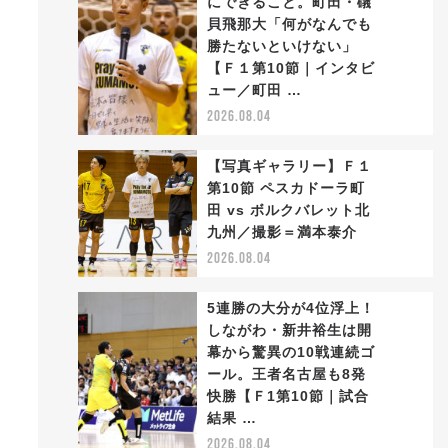
にできること。町田・礒
貝飛那大「何がなんでも
勝たないといけない」
2
【Ｆ１第10節｜インタビ
ュー／町田 …
2026.08.04
【写真ギャラリー】Ｆ１
第10節 ペスカドーラ町
田 vs ボルクバレット北
3
九州／撮影＝満本泰介
2026.08.04
5連勝の大分が4位浮上！
しながわ・新井裕生は開
幕から驚異の10戦連続ゴ
ール。王者名古屋も8発
4
快勝【Ｆ1第10節｜試合
結果 …
2026.08.04