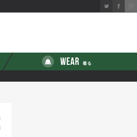
WEAR
着る
5
8