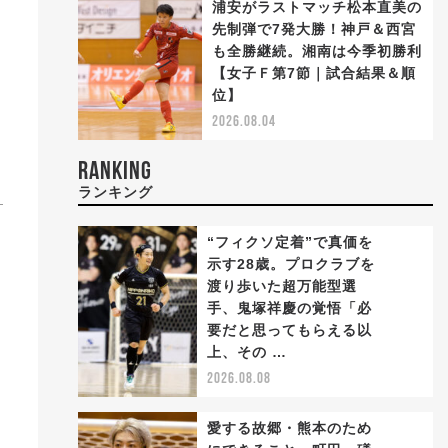
浦安がラストマッチ松本直美の
先制弾で7発大勝！神戸＆西宮
も全勝継続。湘南は今季初勝利
【女子Ｆ第7節｜試合結果＆順
位】
2026.08.04
RANKING
ランキング
“フィクソ定着”で真価を
示す28歳。プロクラブを
渡り歩いた超万能型選
手、鬼塚祥慶の覚悟「必
1
要だと思ってもらえる以
上、その …
2026.08.08
愛する故郷・熊本のため