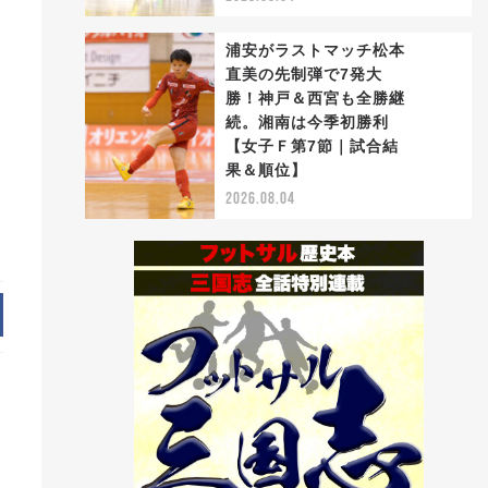
浦安がラストマッチ松本
直美の先制弾で7発大
勝！神戸＆西宮も全勝継
続。湘南は今季初勝利
5
【女子Ｆ第7節｜試合結
果＆順位】
2026.08.04