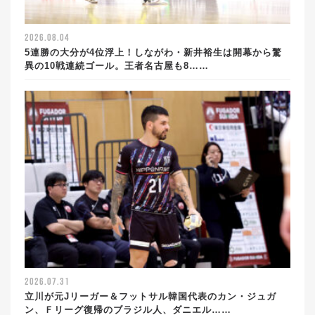
2026.08.04
5連勝の大分が4位浮上！しながわ・新井裕生は開幕から驚
異の10戦連続ゴール。王者名古屋も8……
2026.07.31
立川が元Jリーガー＆フットサル韓国代表のカン・ジュガ
ン、Ｆリーグ復帰のブラジル人、ダニエル……