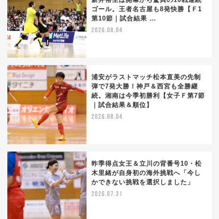
ゴール。王者名古屋も8発快勝【Ｆ1
第10節｜試合結果 …
2026.08.04
浦安がラストマッチ松本直美の先制
弾で7発大勝！神戸＆西宮も全勝継
続。湘南は今季初勝利【女子Ｆ第7節
｜試合結果＆順位】
2026.08.04
昨季得点女王＆立川の背番号10・松
木里緒が自身初の海外挑戦へ「今し
かできない挑戦を選択しました」
2026.07.31