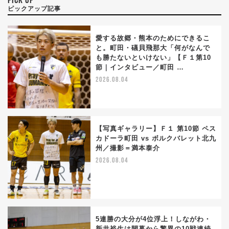
PICK UP
ピックアップ記事
愛する故郷・熊本のためにできるこ
と。町田・礒貝飛那大「何がなんで
も勝たないといけない」【Ｆ１第10
節｜インタビュー／町田 …
2026.08.04
【写真ギャラリー】Ｆ１ 第10節 ペス
カドーラ町田 vs ボルクバレット北九
州／撮影＝満本泰介
2026.08.04
5連勝の大分が4位浮上！しながわ・
新井裕生は開幕から驚異の10戦連続