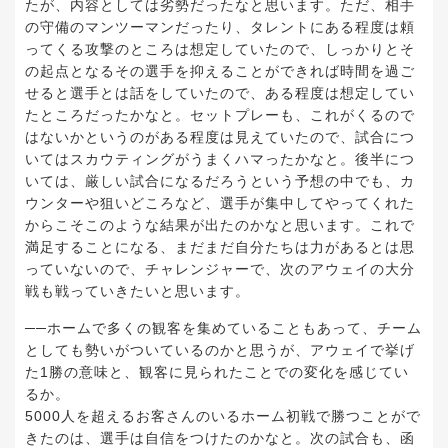
たが、内容としては劣勢だったなと思います。ただ、相手
の守備のマンツーマンだったり、タレントにある程度は頼
ってくる攻撃のところは想定していたので、しっかりとそ
の起点となるその選手を抑えることができれば時間を過ご
せると選手とは話をしていたので、ある程度は想定してい
たところだったかなと。セットプレーも、これがくるので
はないかというのがある程度は見えていたので、試合につ
いてはスカウティングがうまくハマったかなと。後半につ
いては、厳しい試合になるだろうという予想の中でも、カ
ウンターや狙いどころなど、選手が集中してやってくれた
からこそこのような結果が出たのかなと思います。これで
満足することになる、まだまだ自分たちは力があるとは思
っていないので、チャレンジャーで、次のアウェイの大分
戦も戦っていきたいと思います。
──ホームで多くの観客を集めていることもあって、チーム
としても勢いがついているのかと思うが、アウェイで挙げ
た1勝の意味と、観客に見られたことでの変化を感じてい
るか。
5000人を超えるお客さんのいるホーム初戦で勝つことがで
きたのは、選手は自信をつけたのかなと。次の試合も、函