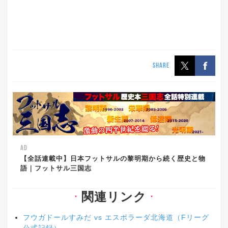
SHARE
AD
【全話連載中】日本フットサルの黎明期から続く歴史と物
語｜フットサル三国志
関連リンク
▼
▼
フウガドールすみだ vs エスポラーダ北海道（Fリーグ
公式記録）