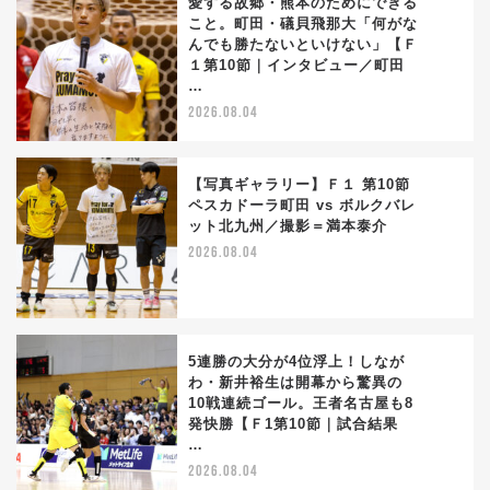
愛する故郷・熊本のためにできる
こと。町田・礒貝飛那大「何がな
んでも勝たないといけない」【Ｆ
3
１第10節｜インタビュー／町田
…
2026.08.04
【写真ギャラリー】Ｆ１ 第10節
ペスカドーラ町田 vs ボルクバレ
ット北九州／撮影＝満本泰介
4
2026.08.04
5連勝の大分が4位浮上！しなが
わ・新井裕生は開幕から驚異の
10戦連続ゴール。王者名古屋も8
5
発快勝【Ｆ1第10節｜試合結果
…
2026.08.04