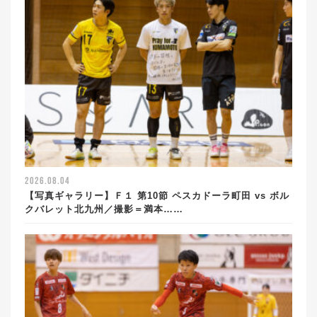
2026.08.04
【写真ギャラリー】Ｆ１ 第10節 ペスカドーラ町田 vs ボル
クバレット北九州／撮影＝満本……