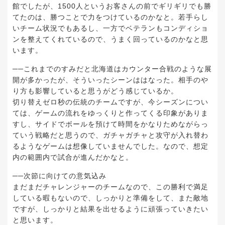
館でしたが、1500人というお客さんの前でギリギリでも勝
てたのは、勝つことで力をつけているのかなと。若手らし
いチーム状況でもあるし、一方でベテランもコンディショ
ンを整えてくれているので、うまく回っているのかなと思
います。
──これまでのすみだと北海道はカウンター合戦のような展
開が多かったが、そういったシーンははなった。相手のや
り方も影響していると思うがどう感じているか。
切り替えゼロ秒の伝統のチームですが、今シーズンについ
ては、ゲームの流れをゆっくりと作ってくる印象がありま
すし、サイドでボールを預けて時間をかなりためながらっ
ていう戦略だと思うので、ガチャガチャと攻守が入れ替わ
るようなゲームは想像していませんでした。なので、想定
内の範囲内で試合が進んだかなと。
──次節に向けての意気込み
まだまだチャレンジャーのチームなので、この勝利で満足
している暇もないので、しっかりと準備をして、また敵地
ですが、しっかりと結果を出せるように頑張っていきたい
と思います。