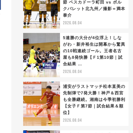
節 ペスカドーラ町田 vs ボル
クバレット北九州／撮影＝満本
泰介
2026.08.04
5連勝の大分が4位浮上！しな
がわ・新井裕生は開幕から驚異
の10戦連続ゴール。王者名古
屋も8発快勝【Ｆ1第10節｜試
合結果 …
2026.08.04
浦安がラストマッチ松本直美の
先制弾で7発大勝！神戸＆西宮
も全勝継続。湘南は今季初勝利
【女子Ｆ第7節｜試合結果＆順
位】
2026.08.04