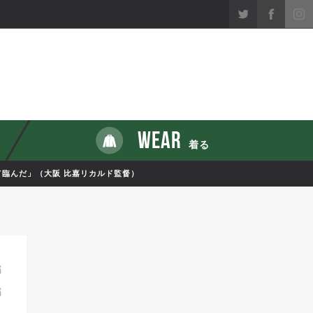
WEAR
着る
て臨んだ」（大阪 比嘉リカルド監督）
6
6