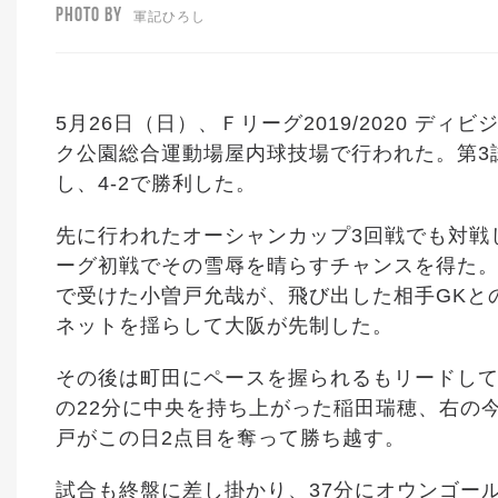
PHOTO BY
軍記ひろし
5月26日（日）、Ｆリーグ2019/2020 
ク公園総合運動場屋内球技場で行われた。第3
し、4-2で勝利した。
先に行われたオーシャンカップ3回戦でも対戦し
ーグ初戦でその雪辱を晴らすチャンスを得た。
で受けた小曽戸允哉が、飛び出した相手GKと
ネットを揺らして大阪が先制した。
その後は町田にペースを握られるもリードして
の22分に中央を持ち上がった稲田瑞穂、右の
戸がこの日2点目を奪って勝ち越す。
試合も終盤に差し掛かり、37分にオウンゴー