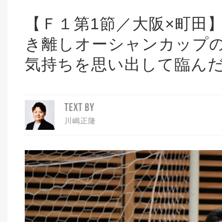
【Ｆ１第1節／大阪×町田
き離しオーシャンカップ
気持ちを思い出して臨んだ
TEXT BY
川嶋正隆