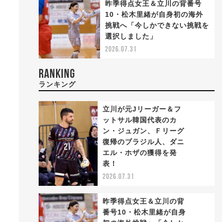
昨季得点女王＆立川の背番号
、
10・松木里緒が自身初の海外
カ
挑戦へ「今しかできない挑戦を
選択しました」
2026.07.31
RANKING
ランキング
立川が元Jリーガー＆フ
ットサル韓国代表のカ
ン・ジュガン、Ｆリーグ
復帰のブラジル人、ダニ
1
エル・ホザの獲得を発
表！
2026.07.31
昨季得点女王＆立川の背
番号10・松木里緒が自身