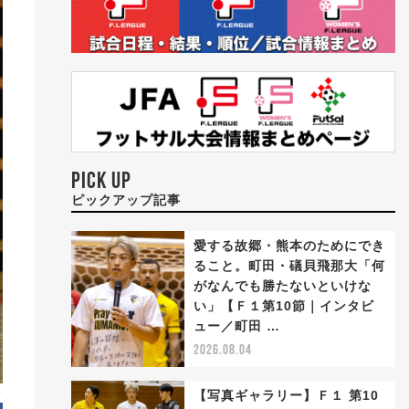
PICK UP
ピックアップ記事
愛する故郷・熊本のためにでき
ること。町田・礒貝飛那大「何
がなんでも勝たないといけな
い」【Ｆ１第10節｜インタビ
ュー／町田 …
2026.08.04
【写真ギャラリー】Ｆ１ 第10