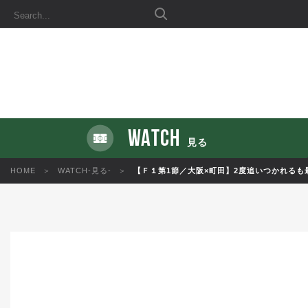
WATCH
見る
HOME
WATCH-見る-
【Ｆ１第1節／大阪×町田】2度追いつかれる