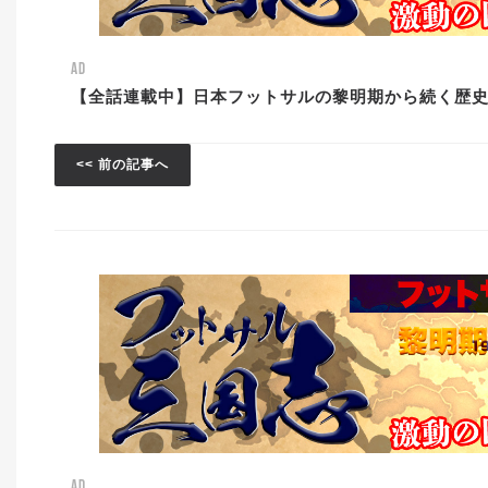
AD
【全話連載中】日本フットサルの黎明期から続く歴
<< 前の記事へ
AD