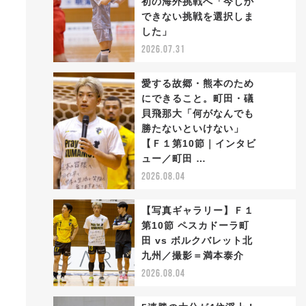
初の海外挑戦へ「今しか
2
できない挑戦を選択しま
した」
2026.07.31
愛する故郷・熊本のため
にできること。町田・礒
貝飛那大「何がなんでも
勝たないといけない」
3
と
【Ｆ１第10節｜インタビ
ュー／町田 …
2026.08.04
【写真ギャラリー】Ｆ１
第10節 ペスカドーラ町
田 vs ボルクバレット北
4
九州／撮影＝満本泰介
2026.08.04