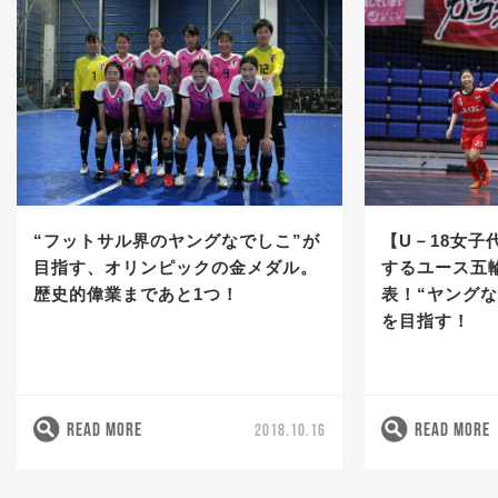
“フットサル界のヤングなでしこ”が
【U－18女子
目指す、オリンピックの金メダル。
するユース五
歴史的偉業まであと1つ！
表！“ヤングな
を目指す！
READ MORE
READ MORE
2018.10.16