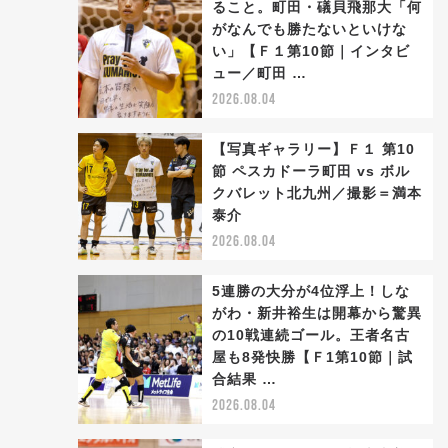
ること。町田・礒貝飛那大「何
がなんでも勝たないといけな
い」【Ｆ１第10節｜インタビ
ュー／町田 …
2026.08.04
【写真ギャラリー】Ｆ１ 第10
節 ペスカドーラ町田 vs ボル
クバレット北九州／撮影＝満本
泰介
2026.08.04
5連勝の大分が4位浮上！しな
がわ・新井裕生は開幕から驚異
の10戦連続ゴール。王者名古
屋も8発快勝【Ｆ1第10節｜試
合結果 …
2026.08.04