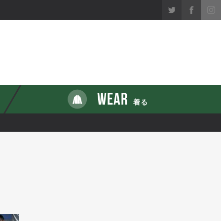
WEAR
着る