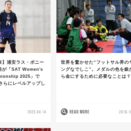
表】浦安ラス・ボニー
世界を驚かせた“フットサル界の
「SAT Women’s
ングなでしこ”。メダルの色を銀
pionship 2025」で
ら金にするために必要なことは
「さらにレベルアップし
READ MORE
2025.04.14
2018.1