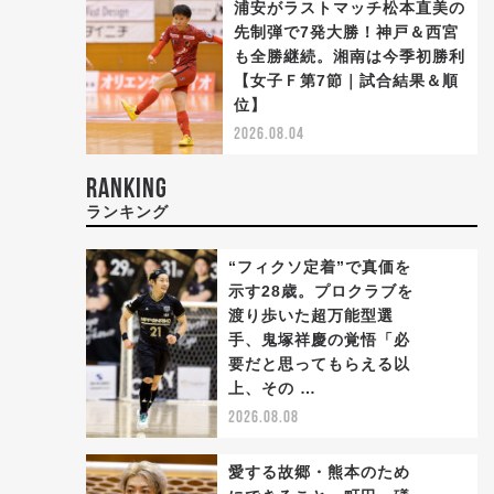
浦安がラストマッチ松本直美の
先制弾で7発大勝！神戸＆西宮
も全勝継続。湘南は今季初勝利
【女子Ｆ第7節｜試合結果＆順
位】
2026.08.04
RANKING
ランキング
“フィクソ定着”で真価を
示す28歳。プロクラブを
渡り歩いた超万能型選
手、鬼塚祥慶の覚悟「必
1
要だと思ってもらえる以
上、その …
2026.08.08
愛する故郷・熊本のため