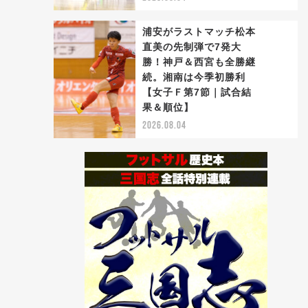
浦安がラストマッチ松本
直美の先制弾で7発大
勝！神戸＆西宮も全勝継
続。湘南は今季初勝利
5
【女子Ｆ第7節｜試合結
果＆順位】
2026.08.04