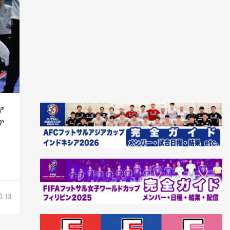
ヤ
か
？
0.18