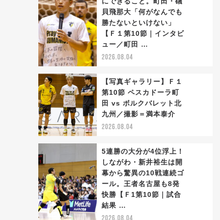
にできること。町田・礒
貝飛那大「何がなんでも
勝たないといけない」
2
【Ｆ１第10節｜インタビ
ュー／町田 …
2026.08.04
【写真ギャラリー】Ｆ１
第10節 ペスカドーラ町
田 vs ボルクバレット北
3
九州／撮影＝満本泰介
2026.08.04
5連勝の大分が4位浮上！
しながわ・新井裕生は開
幕から驚異の10戦連続ゴ
ール。王者名古屋も8発
4
快勝【Ｆ1第10節｜試合
結果 …
2026.08.04