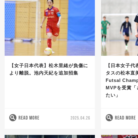
【女子日本代表】松木里緒が負傷に
【日本女子代
より離脱。池内天紀を追加招集
タスの松本直美が
Futsal Cham
MVPを受賞
たい」
READ MORE
READ MORE
2025.04.26