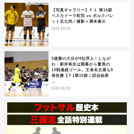
【写真ギャラリー】Ｆ１ 第10節
ペスカドーラ町田 vs ボルクバレ
ット北九州／撮影＝満本泰介
4
2026.08.04
5連勝の大分が4位浮上！しなが
わ・新井裕生は開幕から驚異の
10戦連続ゴール。王者名古屋も8
5
発快勝【Ｆ1第10節｜試合結果
…
2026.08.04