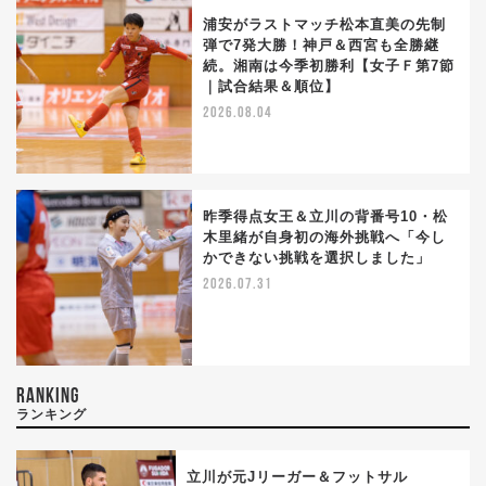
浦安がラストマッチ松本直美の先制
弾で7発大勝！神戸＆西宮も全勝継
続。湘南は今季初勝利【女子Ｆ第7節
｜試合結果＆順位】
2026.08.04
昨季得点女王＆立川の背番号10・松
木里緒が自身初の海外挑戦へ「今し
かできない挑戦を選択しました」
2026.07.31
RANKING
ランキング
立川が元Jリーガー＆フットサル