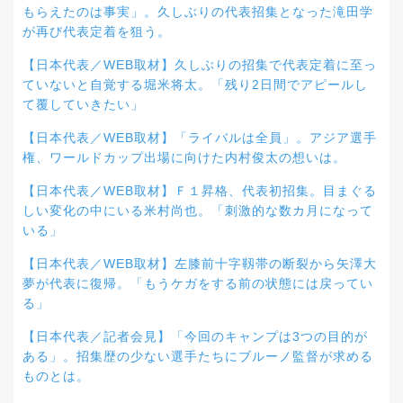
もらえたのは事実」。久しぶりの代表招集となった滝田学
が再び代表定着を狙う。
【日本代表／WEB取材】久しぶりの招集で代表定着に至っ
ていないと自覚する堀米将太。「残り2日間でアピールし
て覆していきたい」
【日本代表／WEB取材】「ライバルは全員」。アジア選手
権、ワールドカップ出場に向けた内村俊太の想いは。
【日本代表／WEB取材】Ｆ１昇格、代表初招集。目まぐる
しい変化の中にいる米村尚也。「刺激的な数カ月になって
いる」
【日本代表／WEB取材】左膝前十字靱帯の断裂から矢澤大
夢が代表に復帰。「もうケガをする前の状態には戻ってい
る」
【日本代表／記者会見】「今回のキャンプは3つの目的が
ある」。招集歴の少ない選手たちにブルーノ監督が求める
ものとは。