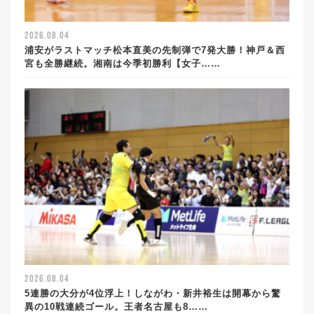
2026.08.04
浦安がラストマッチ松本直美の先制弾で7発大勝！神戸＆西
宮も全勝継続。湘南は今季初勝利【女子……
2026.08.04
5連勝の大分が4位浮上！しながわ・新井裕生は開幕から驚
異の10戦連続ゴール。王者名古屋も8……