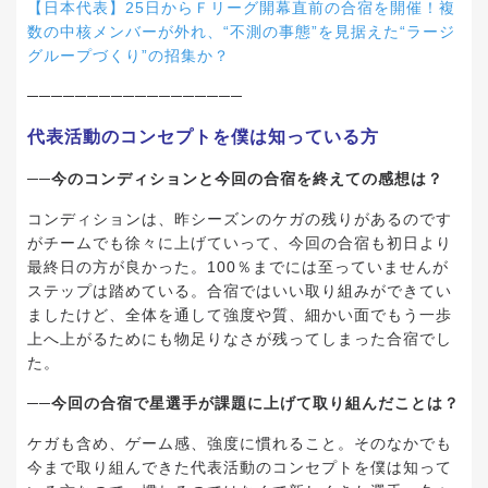
【日本代表】25日からＦリーグ開幕直前の合宿を開催！複
数の中核メンバーが外れ、“不測の事態”を見据えた“ラージ
グループづくり”の招集か？
──────────────────
代表活動のコンセプトを僕は知っている方
──今のコンディションと今回の合宿を終えての感想は？
コンディションは、昨シーズンのケガの残りがあるのです
がチームでも徐々に上げていって、今回の合宿も初日より
最終日の方が良かった。100％までには至っていませんが
ステップは踏めている。合宿ではいい取り組みができてい
ましたけど、全体を通して強度や質、細かい面でもう一歩
上へ上がるためにも物足りなさが残ってしまった合宿でし
た。
──今回の合宿で星選手が課題に上げて取り組んだことは？
ケガも含め、ゲーム感、強度に慣れること。そのなかでも
今まで取り組んできた代表活動のコンセプトを僕は知って