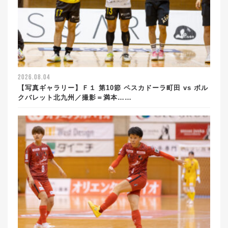
2026.08.04
【写真ギャラリー】Ｆ１ 第10節 ペスカドーラ町田 vs ボル
クバレット北九州／撮影＝満本……