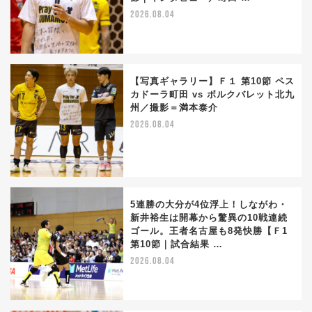
2026.08.04
【写真ギャラリー】Ｆ１ 第10節 ペス
カドーラ町田 vs ボルクバレット北九
州／撮影＝満本泰介
2026.08.04
5連勝の大分が4位浮上！しながわ・
新井裕生は開幕から驚異の10戦連続
ゴール。王者名古屋も8発快勝【Ｆ1
第10節｜試合結果 …
2026.08.04