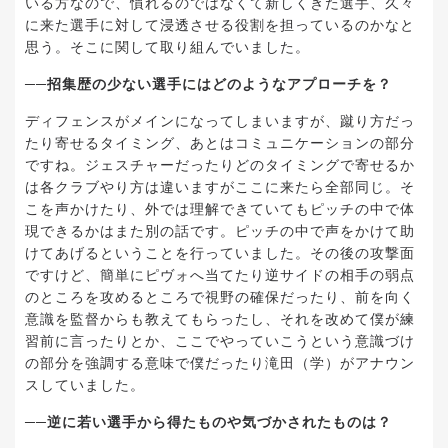
いる方なので、慣れるのではなくて新しくきた選手、久々
に来た選手に対して浸透させる役割を担っているのかなと
思う。そこに関して取り組んでいました。
──招集歴の少ない選手にはどのようなアプローチを？
ディフェンスがメインになってしまいますが、蹴り方だっ
たり寄せるタイミング、あとはコミュニケーションの部分
ですね。ジェスチャーだったりどのタイミングで寄せるか
は各クラブやり方は違いますがここに来たら全部同じ。そ
こを声かけたり、外では理解できていてもピッチの中で体
現できるかはまた別の話です。ピッチの中で声をかけて助
けてあげるということを行っていました。その後の攻撃面
ですけど、簡単にピヴォへ当てたり逆サイドの相手の弱点
のところを攻めるところで視野の確保だったり、前を向く
意識を監督からも教えてもらったし、それを改めて僕が練
習前に言ったりとか、ここでやっていこうという意識づけ
の部分を強調する意味で僕だったり滝田（学）がアナウン
スしていました。
──逆に若い選手から得たものや気づかされたものは？