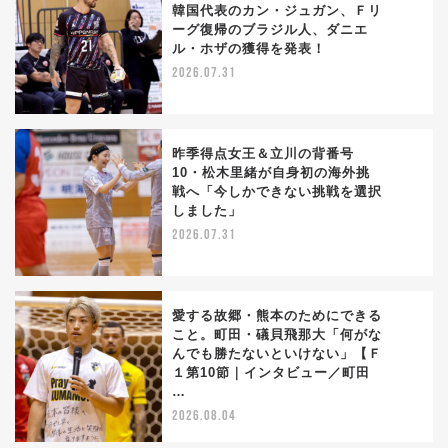
韓国代表のカン・ジュガン、Ｆリ
ーグ復帰のブラジル人、ダニエ
1
ル・ホザの獲得を発表！
2026.07.31
昨季得点女王＆立川の背番号
10・松木里緒が自身初の海外挑
戦へ「今しかできない挑戦を選択
2
しました」
2026.07.31
愛する故郷・熊本のためにできる
こと。町田・礒貝飛那大「何がな
んでも勝たないといけない」【Ｆ
3
１第10節｜インタビュー／町田
…
2026.08.04