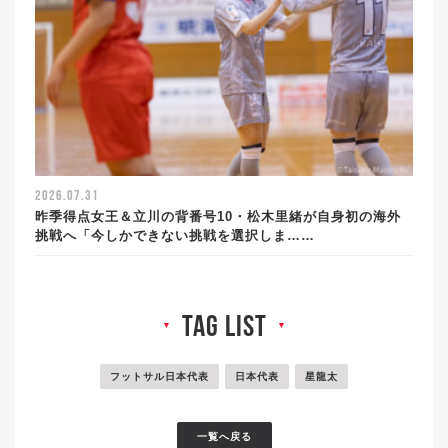
2026.07.31
昨季得点女王＆立川の背番号10・松木里緒が自身初の海外
挑戦へ「今しかできない挑戦を選択しま……
tag list
▼
▼
フットサル日本代表
日本代表
星龍太
一覧へ戻る