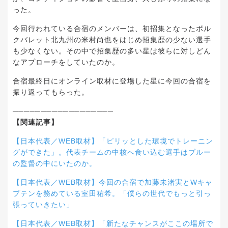
った。
今回行われている合宿のメンバーは、初招集となったボル
クバレット北九州の米村尚也をはじめ招集歴の少ない選手
も少なくない。その中で招集歴の多い星は彼らに対しどん
なアプローチをしていたのか。
合宿最終日にオンライン取材に登場した星に今回の合宿を
振り返ってもらった。
──────────────────
【関連記事】
【日本代表／WEB取材】「ピリッとした環境でトレーニン
グができた」。代表チームの中核へ食い込む選手はブルー
の監督の中にいたのか。
【日本代表／WEB取材】今回の合宿で加藤未渚実とWキャ
プテンを務めている室田祐希。「僕らの世代でもっと引っ
張っていきたい」
【日本代表／WEB取材】「新たなチャンスがここの場所で