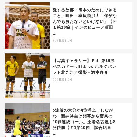
愛する故郷・熊本のためにできる
こと。町田・礒貝飛那大「何がな
んでも勝たないといけない」【Ｆ
2
１第10節｜インタビュー／町田
…
2026.08.04
【写真ギャラリー】Ｆ１ 第10節
ペスカドーラ町田 vs ボルクバレ
ット北九州／撮影＝満本泰介
3
2026.08.04
5連勝の大分が4位浮上！しなが
わ・新井裕生は開幕から驚異の
10戦連続ゴール。王者名古屋も8
4
発快勝【Ｆ1第10節｜試合結果
…