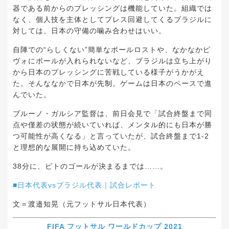
器である前からのプレッシングは機能していた。組織では
なく、個人技を主体としてプレス回避してくるブラジルに
対しては、日本の守備の噛み合わせはいい。
自陣での“らしくない”簡単なボールロストや、なかなかピ
ヴォにボールが入れられないなど、ブラジルは立ち上がり
から日本のプレッシングに苦戦している様子がうかがえ
た。そんななかで日本が先制。ゲームは日本のペースで進
んでいた。
ブルーノ・ガルシア監督は、前日会見で「試合終盤まで同
点や僅差の状態が続いていれば、メンタル的にも日本が勝
つ可能性が高くなる」と言っていたが、試合終盤まで1-2
と理想的な展開に持ち込めていた。
38分に、ピトのゴールが決まるまでは……。
■日本代表vsブラジル代表｜試合レポート
文＝渡邉知晃（元フットサル日本代表）
FIFA フットサル ワールドカップ 2021