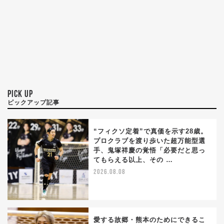
PICK UP
ピックアップ記事
“フィクソ定着”で真価を示す28歳。
プロクラブを渡り歩いた超万能型選
手、鬼塚祥慶の覚悟「必要だと思っ
てもらえる以上、その …
2026.08.08
愛する故郷・熊本のためにできるこ