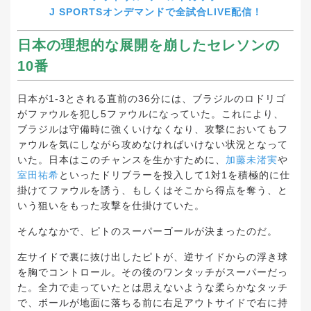
J SPORTSオンデマンドで全試合LIVE配信！
日本の理想的な展開を崩したセレソンの
10番
日本が1-3とされる直前の36分には、ブラジルのロドリゴ
がファウルを犯し5ファウルになっていた。これにより、
ブラジルは守備時に強くいけなくなり、攻撃においてもフ
ァウルを気にしながら攻めなければいけない状況となって
いた。日本はこのチャンスを生かすために、
加藤未渚実
や
室田祐希
といったドリブラーを投入して1対1を積極的に仕
掛けてファウルを誘う、もしくはそこから得点を奪う、と
いう狙いをもった攻撃を仕掛けていた。
そんななかで、ピトのスーパーゴールが決まったのだ。
左サイドで裏に抜け出したピトが、逆サイドからの浮き球
を胸でコントロール。その後のワンタッチがスーパーだっ
た。全力で走っていたとは思えないような柔らかなタッチ
で、ボールが地面に落ちる前に右足アウトサイドで右に持