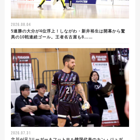
2026.08.04
5連勝の大分が4位浮上！しながわ・新井裕生は開幕から驚
異の10戦連続ゴール。王者名古屋も8……
2026.07.31
立川が元Jリーガー＆フットサル韓国代表のカン・ジュガ