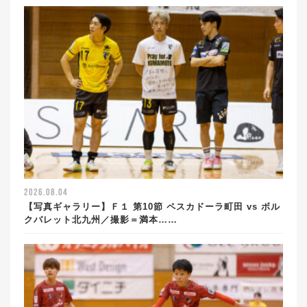
2026.08.04
【写真ギャラリー】Ｆ１ 第10節 ペスカドーラ町田 vs ボル
クバレット北九州／撮影＝満本……