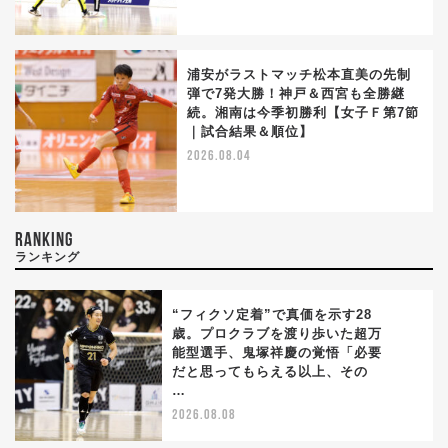
浦安がラストマッチ松本直美の先制
弾で7発大勝！神戸＆西宮も全勝継
続。湘南は今季初勝利【女子Ｆ第7節
｜試合結果＆順位】
2026.08.04
RANKING
ランキング
“フィクソ定着”で真価を示す28
歳。プロクラブを渡り歩いた超万
能型選手、鬼塚祥慶の覚悟「必要
1
だと思ってもらえる以上、その
…
2026.08.08