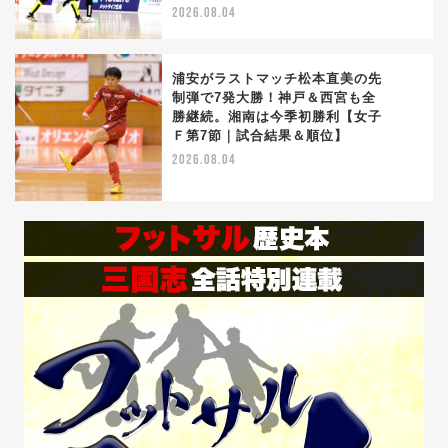
2026.08.04
浦安がラストマッチ松本直美の先
制弾で7発大勝！神戸＆西宮も全
勝継続。湘南は今季初勝利【女子
5
Ｆ第7節｜試合結果＆順位】
2026.08.04