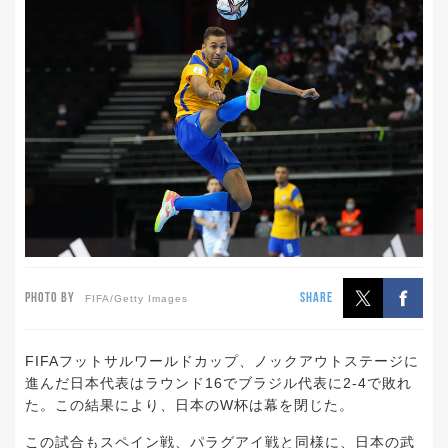
PHOTO BY
SHARE
FIFA/Getty Images
FIFAフットサルワールドカップ、ノックアウトステージに
進んだ日本代表はラウンド16でブラジル代表に2-4で敗れ
た。この結果により、日本のW杯は幕を閉じた。
この試合もスペイン戦、パラグアイ戦と同様に、日本の武