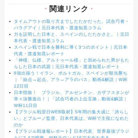
関連リンク
▼
▼
タイムアウトの取り方までしたたかだった、試合巧者・
パラグアイ｜元日本代表・渡邉知晃コラム
力を証明した日本と、スペインのしたたかさと。｜元日
本代表・渡邉知晃コラム
スペイン戦で日本を勝利に導く3つのポイント｜元日本
代表・渡邉知晃レポート
「神様、仏様、アルトゥール様」と崇められた男がもた
らした日本の武器｜元日本代表・渡邉知晃レポート
8強出揃う！イラン、ポルトガル、スペインが順当勝ち
｜「始点→起点。アラ→アラのパス」動画&解説｜W杯
12日目
日本惜敗！ ブラジル、アルゼンチン、カザフスタンが
準々決勝進出！｜「試合巧者の上位互換」動画&解説｜
W杯11日目
【ブラジル戦翌日WEB取材】5年間の集大成に「誇らし
い」とブルーノ監督。日本代表は、W杯で主役になれた
のか
【ブラジル戦速報レポート】日本代表、世界最強ブラジ
ルに2-4で惜敗。W杯ラウンド16で大会を去る