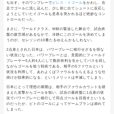
ち出す。そのワンプレーで
ピレス・イゴール
をかわし、右
足でゴールに流し込んだ。少し前に出てシュートに反応し
ようとしていたイゴールも意表を突かれるほど絶妙なコン
トロールだった。
まさに、ワールドクラス。W杯の緊迫した舞台で、試合終
盤の疲労感があるなかで、冷静にこのゴールを決めてしま
うのが、セレソンの10番たるゆえんかもしれない。
2点差とされた日本は、パワープレーに移行せざるを得な
い状況になった。パワープレーとは、意図的にフィールド
プレーヤー5人対4人にして数的有利を生かしてパスを回し
ながらゴールを狙う戦術である。相手の5ファウルという
状況を利用して、あわよくばファウルをもらえるような仕
掛けが効果的になる、というメリットは半減してしまう。
日本にとって理想の展開は、相手のファウルカウントを踏
まえた攻撃からゴールを狙い、試合の最終盤に1点差の状
況でパワープレーに移行して同点ゴールを目指すというも
のだったが、ピトのゴールによってゲームプランは崩れて
しまった。