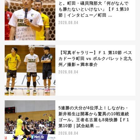
と。町田・礒貝飛那大「何がなんで
も勝たないといけない」【Ｆ１第10
節｜インタビュー／町田 …
2026.08.04
【写真ギャラリー】Ｆ１ 第10節 ペス
カドーラ町田 vs ボルクバレット北九
州／撮影＝満本泰介
2026.08.04
5連勝の大分が4位浮上！しながわ・
新井裕生は開幕から驚異の10戦連続
ゴール。王者名古屋も8発快勝【Ｆ1
第10節｜試合結果 …
2026.08.04