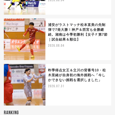
2026.08.04
浦安がラストマッチ松本直美の先制
弾で7発大勝！神戸＆西宮も全勝継
続。湘南は今季初勝利【女子Ｆ第7節
｜試合結果＆順位】
2026.08.04
昨季得点女王＆立川の背番号10・松
木里緒が自身初の海外挑戦へ「今し
かできない挑戦を選択しました」
2026.07.31
RANKING