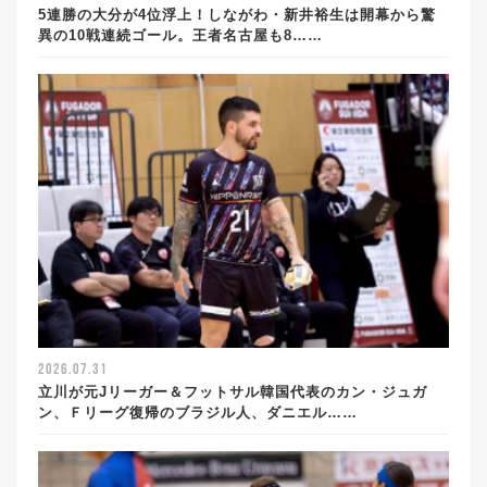
5連勝の大分が4位浮上！しながわ・新井裕生は開幕から驚
異の10戦連続ゴール。王者名古屋も8……
2026.07.31
立川が元Jリーガー＆フットサル韓国代表のカン・ジュガ
ン、Ｆリーグ復帰のブラジル人、ダニエル……