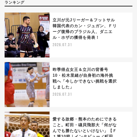
ランキング
立川が元Jリーガー＆フットサル
韓国代表のカン・ジュガン、Ｆリ
ーグ復帰のブラジル人、ダニエ
1
ル・ホザの獲得を発表！
2026.07.31
昨季得点女王＆立川の背番号
10・松木里緒が自身初の海外挑
戦へ「今しかできない挑戦を選択
2
しました」
2026.07.31
愛する故郷・熊本のためにできる
こと。町田・礒貝飛那大「何がな
んでも勝たないといけない」【Ｆ
3
１第10節｜インタビュー／町田