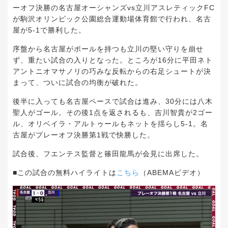
ーオフ決勝の名古屋オーシャンズvs立川アスレティックFC
が駒沢オリンピック公園総合運動場体育館で行われ、名古
屋が5-1で勝利した。
序盤から名古屋がボールを持つも立川の堅い守りを崩せ
ず、重たい試合の入りとなった。ところが16分に平田ネト
アントニオマサノリの巧みな反転からの右足シュートが決
まって、ついに試合の均衡が破れた。
後半に入っても名古屋ペースで試合は進み、30分には八木
聖人がゴール。その後1点を返されるも、吉川智貴が2ゴー
ル、オリベイラ・アルトゥールもネットを揺らし5-1。名
古屋がプレーオフ決勝第1戦で快勝した。
試合後、フエンテス監督と篠田龍馬が会見に出席した。
■この試合の無料ハイライトは
こちら
（ABEMAビデオ）