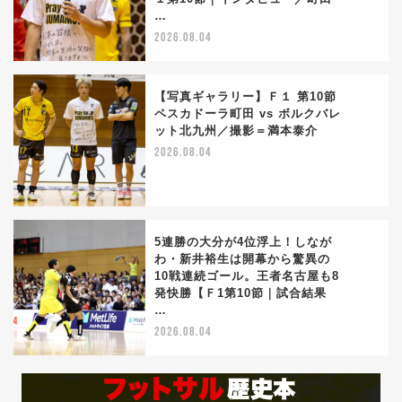
…
2026.08.04
【写真ギャラリー】Ｆ１ 第10節
ペスカドーラ町田 vs ボルクバレ
ット北九州／撮影＝満本泰介
4
2026.08.04
5連勝の大分が4位浮上！しなが
わ・新井裕生は開幕から驚異の
10戦連続ゴール。王者名古屋も8
5
発快勝【Ｆ1第10節｜試合結果
…
2026.08.04