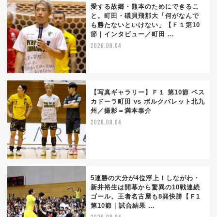
愛する故郷・熊本のためにできるこ
と。町田・礒貝飛那大「何がなんで
も勝たないといけない」【Ｆ１第10
節｜インタビュー／町田 …
2026.08.04
【写真ギャラリー】Ｆ１ 第10節 ペス
カドーラ町田 vs ボルクバレット北九
州／撮影＝満本泰介
2026.08.04
5連勝の大分が4位浮上！しながわ・
新井裕生は開幕から驚異の10戦連続
ゴール。王者名古屋も8発快勝【Ｆ1
第10節｜試合結果 …