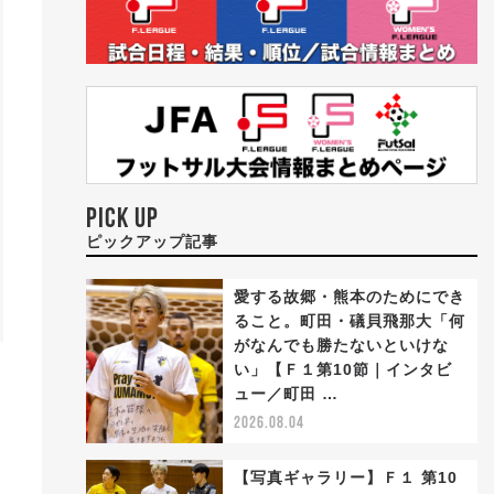
PICK UP
ピックアップ記事
愛する故郷・熊本のためにでき
ること。町田・礒貝飛那大「何
がなんでも勝たないといけな
い」【Ｆ１第10節｜インタビ
ュー／町田 …
2026.08.04
【写真ギャラリー】Ｆ１ 第10