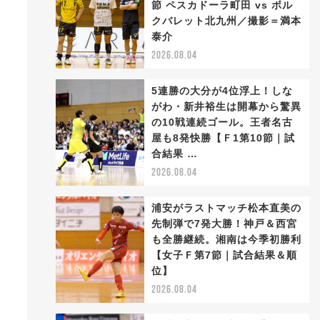
節 ペスカドーラ町田 vs ボル
クバレット北九州／撮影＝満本
泰介
2026.08.04
5連勝の大分が4位浮上！しな
がわ・新井裕生は開幕から驚異
の10戦連続ゴール。王者名古
屋も8発快勝【Ｆ1第10節｜試
合結果 …
2026.08.04
浦安がラストマッチ松本直美の
先制弾で7発大勝！神戸＆西宮
も全勝継続。湘南は今季初勝利
【女子Ｆ第7節｜試合結果＆順
位】
2026.08.04