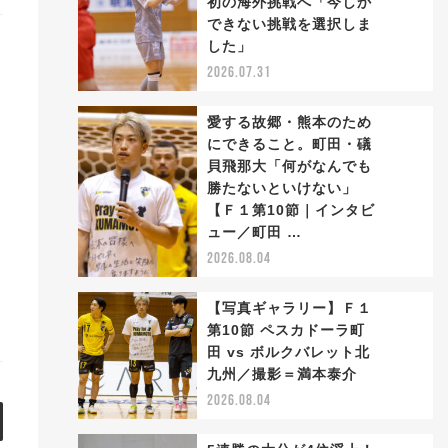
初の海外挑戦へ「今しか
2
できない挑戦を選択しま
した」
2026.07.31
愛する故郷・熊本のため
にできること。町田・礒
貝飛那大「何がなんでも
勝たないといけない」
3
【Ｆ１第10節｜インタビ
ュー／町田 …
2026.08.04
【写真ギャラリー】Ｆ１
第10節 ペスカドーラ町
田 vs ボルクバレット北
4
九州／撮影＝満本泰介
2026.08.04