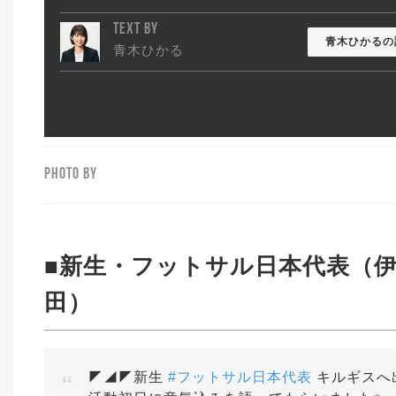
TEXT BY
青木ひかるの
青木ひかる
PHOTO BY
■新生・フットサル日本代表（
田）
◤◢◤新生
#フットサル日本代表
キルギスへ出