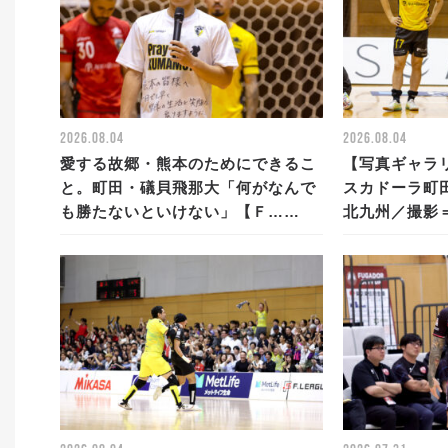
2026.08.04
2026.08.04
愛する故郷・熊本のためにできるこ
【写真ギャラリ
と。町田・礒貝飛那大「何がなんで
スカドーラ町田
も勝たないといけない」【Ｆ……
北九州／撮影