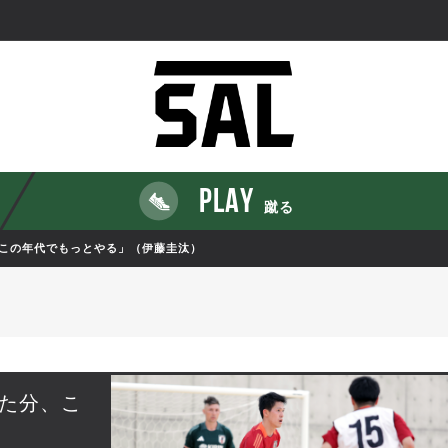
PLAY
蹴る
この年代でもっとやる」（伊藤圭汰）
た分、こ