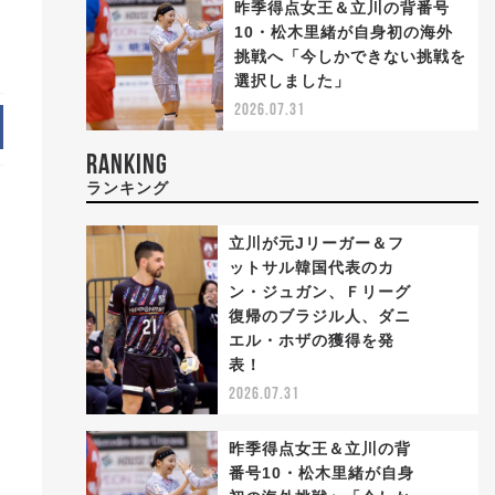
昨季得点女王＆立川の背番号
10・松木里緒が自身初の海外
挑戦へ「今しかできない挑戦を
選択しました」
2026.07.31
RANKING
ランキング
立川が元Jリーガー＆フ
ットサル韓国代表のカ
ン・ジュガン、Ｆリーグ
復帰のブラジル人、ダニ
1
エル・ホザの獲得を発
表！
2026.07.31
昨季得点女王＆立川の背
番号10・松木里緒が自身