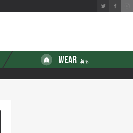
WEAR
着る