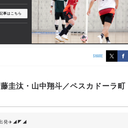
記事はこちら
SHARE
伊藤圭汰・山中翔斗／ペスカドーラ町
発✈️◢◤◢