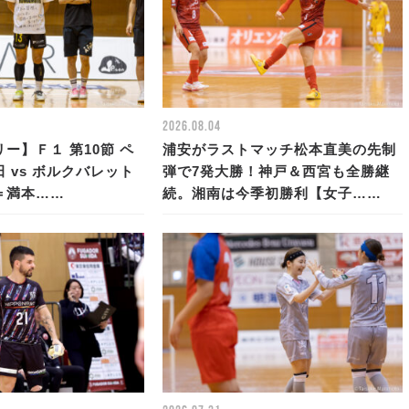
2026.08.04
ー】Ｆ１ 第10節 ペ
浦安がラストマッチ松本直美の先制
 vs ボルクバレット
弾で7発大勝！神戸＆西宮も全勝継
＝満本……
続。湘南は今季初勝利【女子……