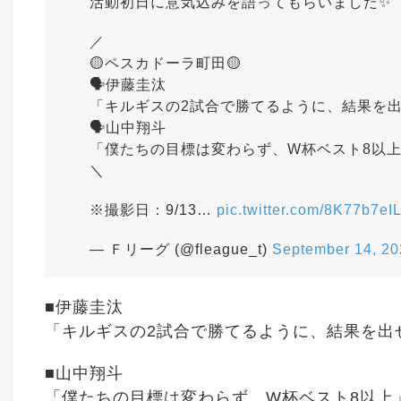
活動初日に意気込みを語ってもらいました✨
／
🟡ペスカドーラ町田🟡
🗣️伊藤圭汰
「キルギスの2試合で勝てるように、結果を
🗣️山中翔斗
「僕たちの目標は変わらず、W杯ベスト8以
＼
※撮影日：9/13…
pic.twitter.com/8K77b7eI
— Ｆリーグ (@fleague_t)
September 14, 20
■伊藤圭汰
「キルギスの2試合で勝てるように、結果を出
■山中翔斗
「僕たちの目標は変わらず、W杯ベスト8以上