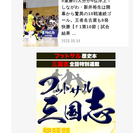
5連勝の大分が4位浮上！
しながわ・新井裕生は開
幕から驚異の10戦連続ゴ
ール。王者名古屋も8発
5
快勝【Ｆ1第10節｜試合
結果 …
2026.08.04