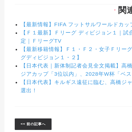
関
▼
【最新情報】FIFA フットサルワールドカ
【Ｆ１最新】Ｆリーグ ディビジョン１｜試
定｜ＦリーグTV
【最新移籍情報】Ｆ１・Ｆ２・女子Ｆリーグ
グディビジョン１・２】
【日本代表｜新体制記者会見全文掲載】高橋健
ジアカップ「3位以内」、2028年W杯「ベ
【日本代表】キルギス遠征に臨む、高橋ジ
選出！
<< 前の記事へ