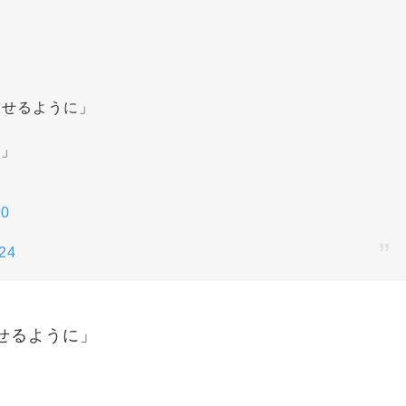
出せるように」
上」
L0
24
せるように」
」