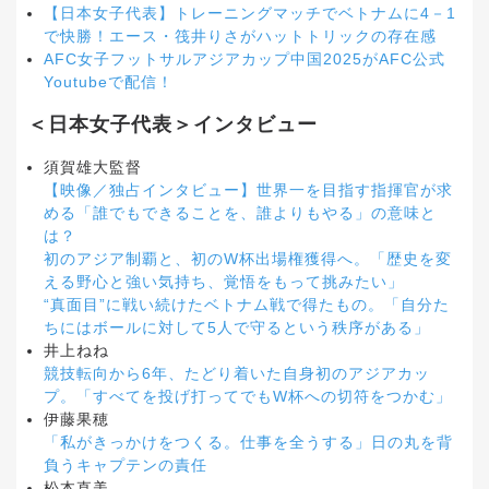
【日本女子代表】トレーニングマッチでベトナムに4－1
で快勝！エース・筏井りさがハットトリックの存在感
AFC女子フットサルアジアカップ中国2025がAFC公式
Youtubeで配信！
＜日本女子代表＞インタビュー
須賀雄大監督
【映像／独占インタビュー】世界一を目指す指揮官が求
める「誰でもできることを、誰よりもやる」の意味と
は？
初のアジア制覇と、初のW杯出場権獲得へ。「歴史を変
える野心と強い気持ち、覚悟をもって挑みたい」
“真面目”に戦い続けたベトナム戦で得たもの。「自分た
ちにはボールに対して5人で守るという秩序がある」
井上ねね
競技転向から6年、たどり着いた自身初のアジアカッ
プ。「すべてを投げ打ってでもW杯への切符をつかむ」
伊藤果穂
「私がきっかけをつくる。仕事を全うする」日の丸を背
負うキャプテンの責任
松本直美