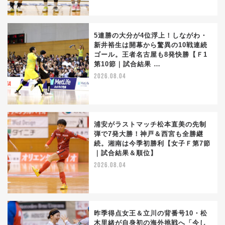
5連勝の大分が4位浮上！しながわ・
新井裕生は開幕から驚異の10戦連続
ゴール。王者名古屋も8発快勝【Ｆ1
第10節｜試合結果 …
2026.08.04
浦安がラストマッチ松本直美の先制
弾で7発大勝！神戸＆西宮も全勝継
続。湘南は今季初勝利【女子Ｆ第7節
｜試合結果＆順位】
2026.08.04
昨季得点女王＆立川の背番号10・松
木里緒が自身初の海外挑戦へ「今し