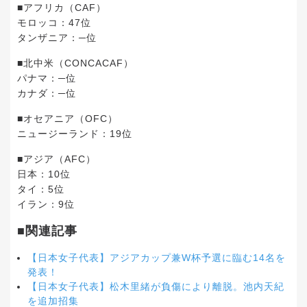
■アフリカ（CAF）
モロッコ：47位
タンザニア：─位
■北中米（CONCACAF）
パナマ：─位
カナダ：─位
■オセアニア（OFC）
ニュージーランド：19位
■アジア（AFC）
日本：10位
タイ：5位
イラン：9位
■関連記事
【日本女子代表】アジアカップ兼W杯予選に臨む14名を
発表！
【日本女子代表】松木里緒が負傷により離脱。池内天紀
を追加招集