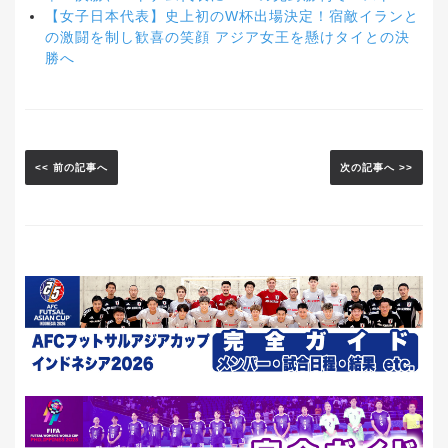
【女子日本代表】史上初のW杯出場決定！宿敵イランと
の激闘を制し歓喜の笑顔 アジア女王を懸けタイとの決
勝へ
<< 前の記事へ
次の記事へ >>