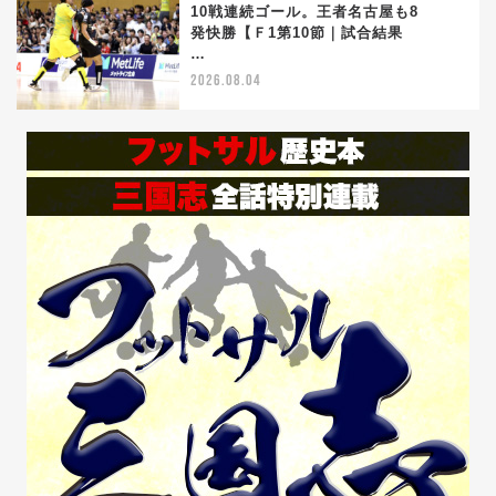
10戦連続ゴール。王者名古屋も8
5
発快勝【Ｆ1第10節｜試合結果
…
2026.08.04