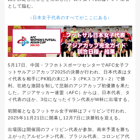
として臨む。
↓日本女子代表のすべてがここにある↓
5月17日、中国・フフホトスポーツセンターでAFC女子フ
ットサルアジアカップ2025の決勝が行われ、日本代表はタ
イ代表を相手にPK戦の末に3－3（PKスコア3－2）で勝
利。壮絶な激闘を制して悲願のアジアカップ初優勝を果た
した。アジアサッカー連盟（AFC）からは、日本代表、タ
イ代表のほか、3位になったイラン代表がW杯に出場する。
初開催となるフットサル女子W杯はフィリピンで行われ、
2025年11月21日に開幕し12月7日に決勝戦を迎える。
出場国は開催国のフィリピン代表が参加。南米予選を勝ち
上がったアルゼンチン代表、ブラジル代表、コロンビア代