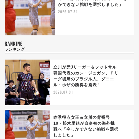
かできない挑戦を選択しました」
2026.07.31
RANKING
ランキング
立川が元Jリーガー＆フットサル
韓国代表のカン・ジュガン、Ｆリ
ーグ復帰のブラジル人、ダニエ
1
ル・ホザの獲得を発表！
2026.07.31
昨季得点女王＆立川の背番号
10・松木里緒が自身初の海外挑
戦へ「今しかできない挑戦を選択
2
しました」