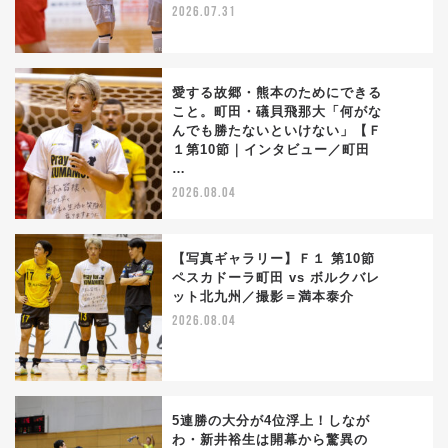
2026.07.31
愛する故郷・熊本のためにできる
こと。町田・礒貝飛那大「何がな
んでも勝たないといけない」【Ｆ
3
１第10節｜インタビュー／町田
…
2026.08.04
【写真ギャラリー】Ｆ１ 第10節
ペスカドーラ町田 vs ボルクバレ
ット北九州／撮影＝満本泰介
4
2026.08.04
5連勝の大分が4位浮上！しなが
わ・新井裕生は開幕から驚異の