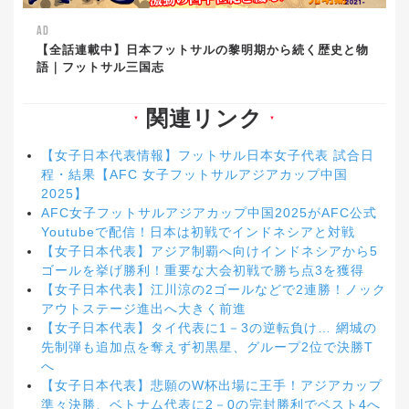
AD
【全話連載中】日本フットサルの黎明期から続く歴史と物
語｜フットサル三国志
関連リンク
▼
▼
【女子日本代表情報】フットサル日本女子代表 試合日
程・結果【AFC 女子フットサルアジアカップ中国
2025】
AFC女子フットサルアジアカップ中国2025がAFC公式
Youtubeで配信！日本は初戦でインドネシアと対戦
【女子日本代表】アジア制覇へ向けインドネシアから5
ゴールを挙げ勝利！重要な大会初戦で勝ち点3を獲得
【女子日本代表】江川涼の2ゴールなどで2連勝！ノック
アウトステージ進出へ大きく前進
【女子日本代表】タイ代表に1－3の逆転負け… 網城の
先制弾も追加点を奪えず初黒星、グループ2位で決勝T
へ
【女子日本代表】悲願のW杯出場に王手！アジアカップ
準々決勝、ベトナム代表に2－0の完封勝利でベスト4へ