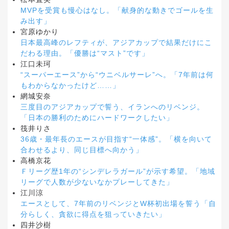
MVPを受賞も慢心はなし。「献身的な動きでゴールを生
み出す」
宮原ゆかり
日本最高峰のレフティが、アジアカップで結果だけにこ
だわる理由。「優勝は“マスト”です」
江口未珂
“スーパーエース”から“ウニベルサーレ”へ。「7年前は何
もわからなかったけど……」
網城安奈
三度目のアジアカップで誓う、イランへのリベンジ。
「日本の勝利のためにハードワークしたい」
筏井りさ
36歳・最年長のエースが目指す“一体感”。「横を向いて
合わせるより、同じ目標へ向かう」
高橋京花
Ｆリーグ歴1年の“シンデレラガール”が示す希望。「地域
リーグで人数が少ないなかプレーしてきた」
江川涼
エースとして、7年前のリベンジとW杯初出場を誓う「自
分らしく、貪欲に得点を狙っていきたい」
四井沙樹