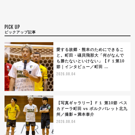
PICK UP
ピックアップ記事
愛する故郷・熊本のためにできるこ
と。町田・礒貝飛那大「何がなんで
も勝たないといけない」【Ｆ１第10
節｜インタビュー／町田 …
2026.08.04
【写真ギャラリー】Ｆ１ 第10節 ペス
カドーラ町田 vs ボルクバレット北九
州／撮影＝満本泰介
2026.08.04