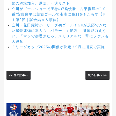
督の移籍加入、退団、引退リスト
立川がゴールショーで圧巻の7発快勝！古巣復帰の“10
番”安藤良平は凱旋ゴールで湘南に勝利をもたらす【Ｆ
１第2節｜試合結果＆順位】
立川・花田耀祐がＦリーグ初ゴール！GKが反応できな
い超豪速弾に本人も「バモー！」絶叫 「身体能力えぐ
い」「マジで凄過ぎだろ」メモリアルな一撃にファンも
大興奮
Ｆリーグカップ2025の開催が決定！9月に浦安で実施
<< 前の記事へ
次の記事へ >>