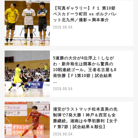
【写真ギャラリー】Ｆ１ 第10節
ペスカドーラ町田 vs ボルクバレ
ット北九州／撮影＝満本泰介
2
2026.08.04
5連勝の大分が4位浮上！しなが
わ・新井裕生は開幕から驚異の
10戦連続ゴール。王者名古屋も8
3
発快勝【Ｆ1第10節｜試合結果
…
2026.08.04
浦安がラストマッチ松本直美の先
制弾で7発大勝！神戸＆西宮も全
勝継続。湘南は今季初勝利【女子
4
Ｆ第7節｜試合結果＆順位】
2026.08.04