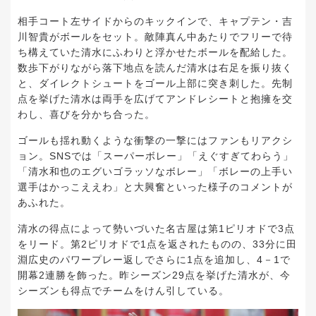
相手コート左サイドからのキックインで、キャプテン・吉
川智貴がボールをセット。敵陣真ん中あたりでフリーで待
ち構えていた清水にふわりと浮かせたボールを配給した。
数歩下がりながら落下地点を読んだ清水は右足を振り抜く
と、ダイレクトシュートをゴール上部に突き刺した。先制
点を挙げた清水は両手を広げてアンドレシートと抱擁を交
わし、喜びを分かち合った。
ゴールも揺れ動くような衝撃の一撃にはファンもリアクシ
ョン。SNSでは「スーパーボレー」「えぐすぎてわらう」
「清水和也のエグいゴラッソなボレー」「ボレーの上手い
選手はかっこええわ」と大興奮といった様子のコメントが
あふれた。
清水の得点によって勢いづいた名古屋は第1ピリオドで3点
をリード。第2ピリオドで1点を返されたものの、33分に田
淵広史のパワープレー返しでさらに1点を追加し、4－1で
開幕2連勝を飾った。昨シーズン29点を挙げた清水が、今
シーズンも得点でチームをけん引している。