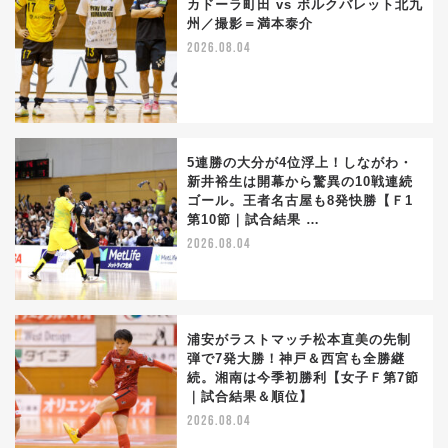
カドーラ町田 vs ボルクバレット北九
州／撮影＝満本泰介
2026.08.04
5連勝の大分が4位浮上！しながわ・
新井裕生は開幕から驚異の10戦連続
ゴール。王者名古屋も8発快勝【Ｆ1
第10節｜試合結果 …
2026.08.04
浦安がラストマッチ松本直美の先制
弾で7発大勝！神戸＆西宮も全勝継
続。湘南は今季初勝利【女子Ｆ第7節
｜試合結果＆順位】
2026.08.04