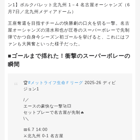
ン1】ボルクバレット北九州 1－4 名古屋オーシャンズ（6
月7日／北九州メディアドーム）
王座奪還を目指すチームの快勝劇の口火を切る一撃。名古
屋オーシャンズの清水和也が圧巻のスーパーボレーで先制
弾でかつ自身今シーズン初ゴールを挙げると、これにはフ
ァンも大興奮といった様子だった。
■ゴールまで揺れた！衝撃のスーパーボレーの
瞬間
🏆
#メットライフ生命Ｆリーグ
2025-26 ディビ
ジョン1
/／
エースの豪快な一撃🚀💥
セットプレーで名古屋が先制🔥
\＼
📅6.7 14:00
⚔️北九州 0-1 名古屋