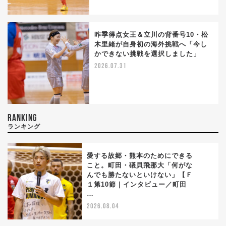
昨季得点女王＆立川の背番号10・松
木里緒が自身初の海外挑戦へ「今し
かできない挑戦を選択しました」
2026.07.31
RANKING
ランキング
愛する故郷・熊本のためにできる
こと。町田・礒貝飛那大「何がな
んでも勝たないといけない」【Ｆ
1
１第10節｜インタビュー／町田
…
2026.08.04