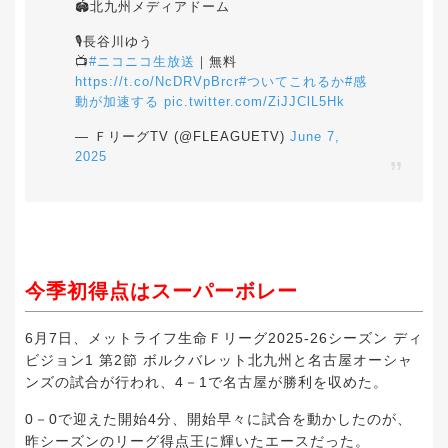
🏟️北九州メディアドーム
🎙️長谷川ゆう
📺
#ニコニコ生放送
｜無料
https://t.co/NcDRVpBrcr
#ついてこれるか
#感
動が加速する
pic.twitter.com/ZiJJClL5Hk
— ＦリーグTV (@FLEAGUETV)
June 7,
2025
今季初得点はスーパーボレー
6月7日、メットライフ生命Ｆリーグ2025-26シーズン ディ
ビジョン1 第2節 ボルクバレット北九州と名古屋オーシャ
ンズの試合が行われ、4－1で名古屋が勝利を収めた。
0－0で迎えた開始4分、開始早々に試合を動かしたのが、
昨シーズンのリーグ得点王に輝いたエースだった。