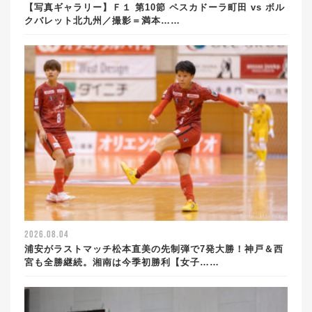
【写真ギャラリー】Ｆ１ 第10節 ペスカドーラ町田 vs ボル
クバレット北九州／撮影＝満本……
2026.08.04
浦安がラストマッチ松本直美の先制弾で7発大勝！神戸＆西
宮も全勝継続。湘南は今季初勝利【女子……