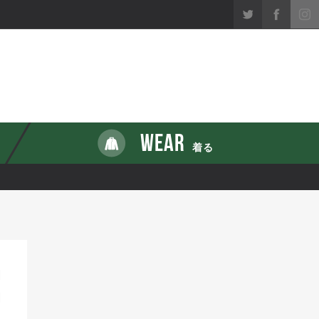
WEAR
着る
1
1