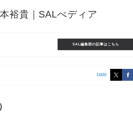
】橋本裕貴｜SALぺディア
SAL編集部の記事はこちら
SHARE
）