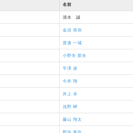
名前
清水 誠
金須 恭弥
渡邊 一城
小野寺 那央
平澤 凌
今井 翔
井上 卓
浅野 岬
藤山 翔太
野寺 風吹