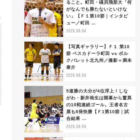
ること。町田・礒貝飛那大「何
がなんでも勝たないといけな
い」【Ｆ１第10節｜インタビ
ュー／町田 …
2026.08.04
【写真ギャラリー】Ｆ１ 第10
節 ペスカドーラ町田 vs ボル
クバレット北九州／撮影＝満本
泰介
2026.08.04
5連勝の大分が4位浮上！しな
がわ・新井裕生は開幕から驚異
の10戦連続ゴール。王者名古
屋も8発快勝【Ｆ1第10節｜試
合結果 …
2026.08.04