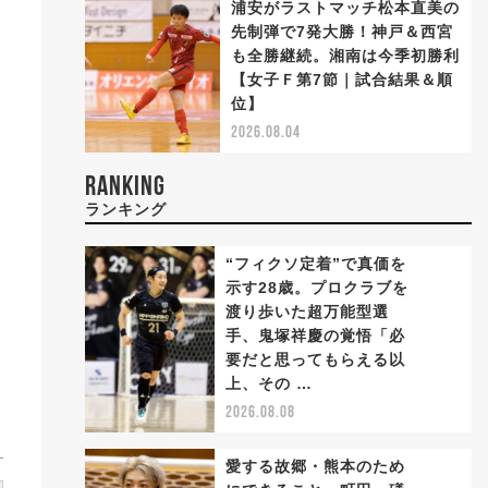
浦安がラストマッチ松本直美の
先制弾で7発大勝！神戸＆西宮
も全勝継続。湘南は今季初勝利
【女子Ｆ第7節｜試合結果＆順
位】
2026.08.04
RANKING
ランキング
“フィクソ定着”で真価を
示す28歳。プロクラブを
渡り歩いた超万能型選
手、鬼塚祥慶の覚悟「必
1
要だと思ってもらえる以
上、その …
2026.08.08
愛する故郷・熊本のため