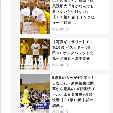
にできること。町田・礒
貝飛那大「何がなんでも
勝たないといけない」
2
【Ｆ１第10節｜インタビ
ュー／町田 …
2026.08.04
【写真ギャラリー】Ｆ１
第10節 ペスカドーラ町
田 vs ボルクバレット北
3
九州／撮影＝満本泰介
2026.08.04
5連勝の大分が4位浮上！
しながわ・新井裕生は開
幕から驚異の10戦連続ゴ
ール。王者名古屋も8発
4
快勝【Ｆ1第10節｜試合
結果 …
2026.08.04