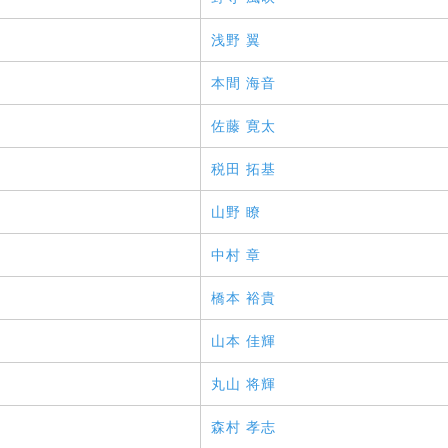
浅野 翼
本間 海音
佐藤 寛太
税田 拓基
山野 瞭
中村 章
橋本 裕貴
山本 佳輝
丸山 将輝
森村 孝志