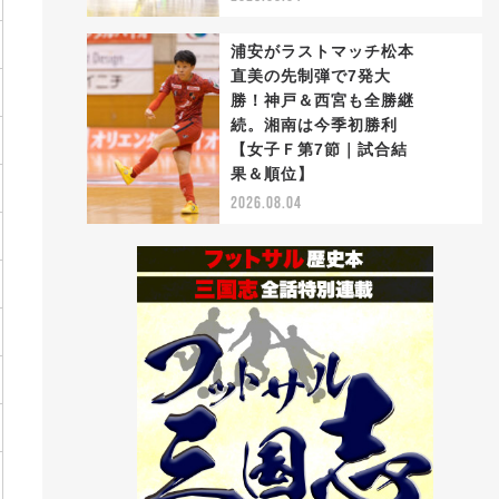
浦安がラストマッチ松本
直美の先制弾で7発大
勝！神戸＆西宮も全勝継
続。湘南は今季初勝利
5
【女子Ｆ第7節｜試合結
果＆順位】
2026.08.04