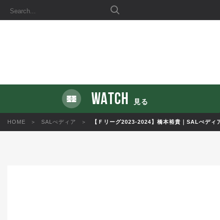
WATCH
見る
HOME
SALぺディア
【Ｆリーグ2023-2024】橋本裕貴｜SALぺディ