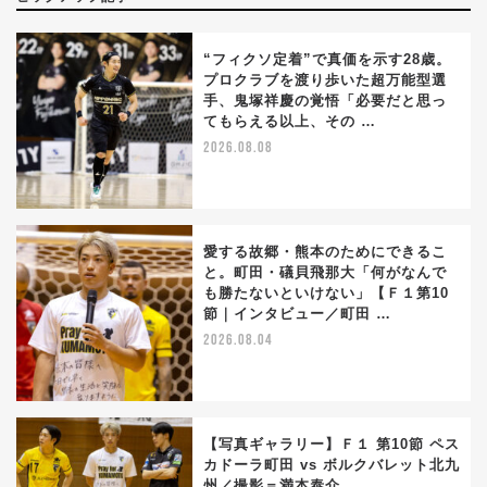
“フィクソ定着”で真価を示す28歳。
プロクラブを渡り歩いた超万能型選
手、鬼塚祥慶の覚悟「必要だと思っ
てもらえる以上、その …
2026.08.08
愛する故郷・熊本のためにできるこ
と。町田・礒貝飛那大「何がなんで
も勝たないといけない」【Ｆ１第10
節｜インタビュー／町田 …
2026.08.04
【写真ギャラリー】Ｆ１ 第10節 ペス
カドーラ町田 vs ボルクバレット北九
州／撮影＝満本泰介