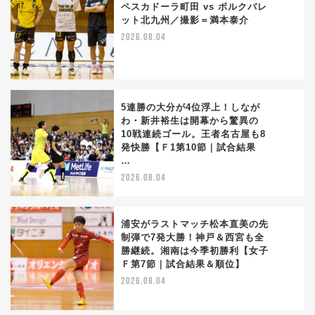
ペスカドーラ町田 vs ボルクバレ
ット北九州／撮影＝満本泰介
3
2026.08.04
5連勝の大分が4位浮上！しなが
わ・新井裕生は開幕から驚異の
10戦連続ゴール。王者名古屋も8
4
発快勝【Ｆ1第10節｜試合結果
…
2026.08.04
浦安がラストマッチ松本直美の先
制弾で7発大勝！神戸＆西宮も全
勝継続。湘南は今季初勝利【女子
5
Ｆ第7節｜試合結果＆順位】
2026.08.04