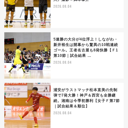
2026.08.04
5連勝の大分が4位浮上！しながわ・
新井裕生は開幕から驚異の10戦連続
ゴール。王者名古屋も8発快勝【Ｆ1
第10節｜試合結果 …
2026.08.04
浦安がラストマッチ松本直美の先制
弾で7発大勝！神戸＆西宮も全勝継
続。湘南は今季初勝利【女子Ｆ第7節
｜試合結果＆順位】
2026.08.04