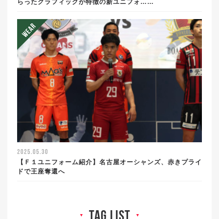
らったグラフィックが特徴の新ユニフォ……
2025.05.30
【Ｆ１ユニフォーム紹介】名古屋オーシャンズ、赤きプライ
ドで王座奪還へ
tag list
▼
▼