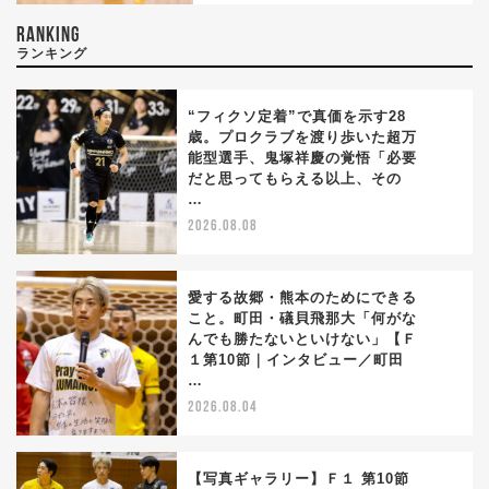
RANKING
ランキング
“フィクソ定着”で真価を示す28
歳。プロクラブを渡り歩いた超万
能型選手、鬼塚祥慶の覚悟「必要
1
だと思ってもらえる以上、その
…
2026.08.08
愛する故郷・熊本のためにできる
こと。町田・礒貝飛那大「何がな
んでも勝たないといけない」【Ｆ
2
１第10節｜インタビュー／町田
…
2026.08.04
【写真ギャラリー】Ｆ１ 第10節