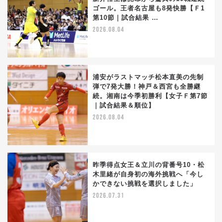
ゴール。王者名古屋も8発快勝【Ｆ1
第10節｜試合結果 …
2026.08.04
浦安がラストマッチ松本直美の先制
弾で7発大勝！神戸＆西宮も全勝継
続。湘南は今季初勝利【女子Ｆ第7節
｜試合結果＆順位】
2026.08.04
昨季得点女王＆立川の背番号10・松
木里緒が自身初の海外挑戦へ「今し
かできない挑戦を選択しました」
2026.07.31