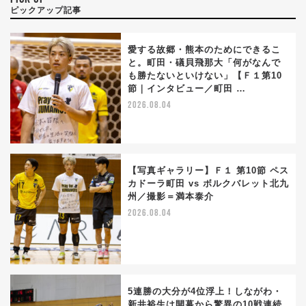
ピックアップ記事
愛する故郷・熊本のためにできるこ
と。町田・礒貝飛那大「何がなんで
も勝たないといけない」【Ｆ１第10
節｜インタビュー／町田 …
2026.08.04
【写真ギャラリー】Ｆ１ 第10節 ペス
カドーラ町田 vs ボルクバレット北九
州／撮影＝満本泰介
2026.08.04
5連勝の大分が4位浮上！しながわ・
新井裕生は開幕から驚異の10戦連続