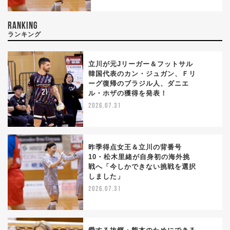
RANKING
ランキング
立川が元Jリーガー＆フットサル
韓国代表のカン・ジュガン、Ｆリ
ーグ復帰のブラジル人、ダニエ
1
ル・ホザの獲得を発表！
2026.07.31
昨季得点女王＆立川の背番号
10・松木里緒が自身初の海外挑
戦へ「今しかできない挑戦を選択
2
しました」
2026.07.31