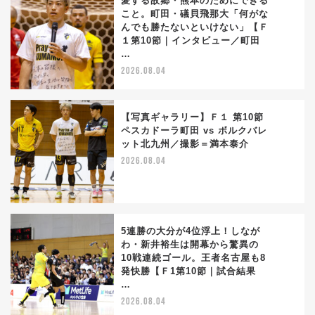
愛する故郷・熊本のためにできる
こと。町田・礒貝飛那大「何がな
んでも勝たないといけない」【Ｆ
3
１第10節｜インタビュー／町田
…
2026.08.04
【写真ギャラリー】Ｆ１ 第10節
ペスカドーラ町田 vs ボルクバレ
ット北九州／撮影＝満本泰介
4
2026.08.04
5連勝の大分が4位浮上！しなが
わ・新井裕生は開幕から驚異の
10戦連続ゴール。王者名古屋も8
5
発快勝【Ｆ1第10節｜試合結果
…
2026.08.04