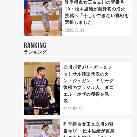
昨季得点女王＆立川の背番号
10・松木里緒が自身初の海外
挑戦へ「今しかできない挑戦を
選択しました」
2026.07.31
RANKING
ランキング
立川が元Jリーガー＆フ
ットサル韓国代表のカ
ン・ジュガン、Ｆリーグ
復帰のブラジル人、ダニ
1
エル・ホザの獲得を発
表！
2026.07.31
昨季得点女王＆立川の背
番号10・松木里緒が自身