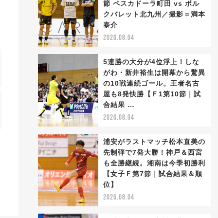
節 ペスカドーラ町田 vs ボル
クバレット北九州／撮影＝満本
泰介
2026.08.04
5連勝の大分が4位浮上！しな
がわ・新井裕生は開幕から驚異
の10戦連続ゴール。王者名古
屋も8発快勝【Ｆ1第10節｜試
合結果 …
2026.08.04
浦安がラストマッチ松本直美の
先制弾で7発大勝！神戸＆西宮
も全勝継続。湘南は今季初勝利
【女子Ｆ第7節｜試合結果＆順
位】
2026.08.04