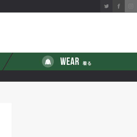
WEAR
着る