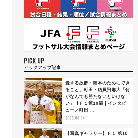
PICK UP
ピックアップ記事
愛する故郷・熊本のためにでき
ること。町田・礒貝飛那大「何
がなんでも勝たないといけな
い」【Ｆ１第10節｜インタビ
ュー／町田 …
2026.08.04
【写真ギャラリー】Ｆ１ 第10