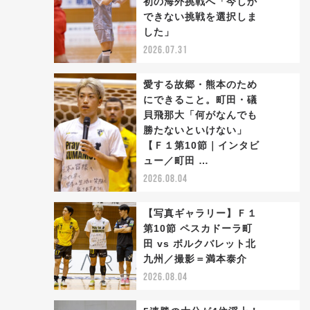
初の海外挑戦へ「今しか
2
できない挑戦を選択しま
した」
2026.07.31
愛する故郷・熊本のため
にできること。町田・礒
貝飛那大「何がなんでも
勝たないといけない」
3
【Ｆ１第10節｜インタビ
ュー／町田 …
2026.08.04
【写真ギャラリー】Ｆ１
第10節 ペスカドーラ町
田 vs ボルクバレット北
4
九州／撮影＝満本泰介
2026.08.04