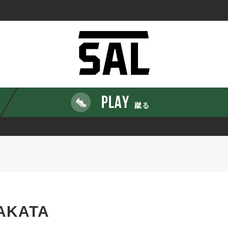
PLAY
蹴る
NAKATA