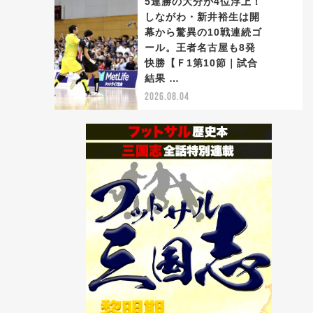
5連勝の大分が4位浮上！
しながわ・新井裕生は開
幕から驚異の10戦連続ゴ
ール。王者名古屋も8発
5
快勝【Ｆ1第10節｜試合
結果 …
2026.08.04