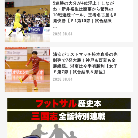
5連勝の大分が4位浮上！しなが
わ・新井裕生は開幕から驚異の
10戦連続ゴール。王者名古屋も8
4
発快勝【Ｆ1第10節｜試合結果
…
2026.08.04
浦安がラストマッチ松本直美の先
制弾で7発大勝！神戸＆西宮も全
勝継続。湘南は今季初勝利【女子
5
Ｆ第7節｜試合結果＆順位】
2026.08.04