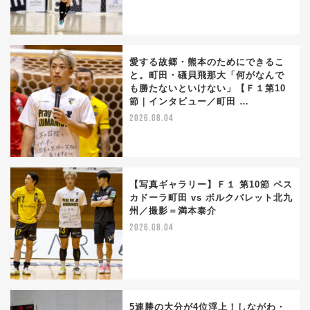
愛する故郷・熊本のためにできるこ
と。町田・礒貝飛那大「何がなんで
も勝たないといけない」【Ｆ１第10
節｜インタビュー／町田 …
2026.08.04
【写真ギャラリー】Ｆ１ 第10節 ペス
カドーラ町田 vs ボルクバレット北九
州／撮影＝満本泰介
2026.08.04
5連勝の大分が4位浮上！しながわ・