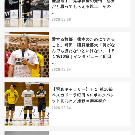
能型選手、鬼塚祥慶の覚悟「必要
1
だと思ってもらえる以上、その
…
2026.08.08
愛する故郷・熊本のためにできる
こと。町田・礒貝飛那大「何がな
んでも勝たないといけない」【Ｆ
2
１第10節｜インタビュー／町田
…
2026.08.04
【写真ギャラリー】Ｆ１ 第10節
ペスカドーラ町田 vs ボルクバレ
ット北九州／撮影＝満本泰介
3
2026.08.04