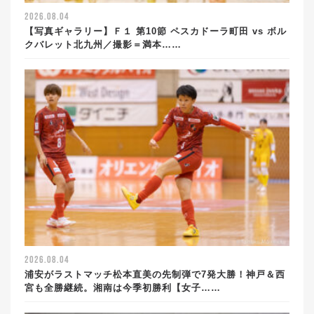
2026.08.04
【写真ギャラリー】Ｆ１ 第10節 ペスカドーラ町田 vs ボル
クバレット北九州／撮影＝満本……
2026.08.04
浦安がラストマッチ松本直美の先制弾で7発大勝！神戸＆西
宮も全勝継続。湘南は今季初勝利【女子……