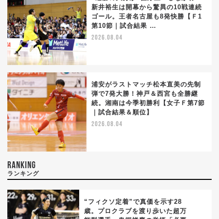
新井裕生は開幕から驚異の10戦連続
ゴール。王者名古屋も8発快勝【Ｆ1
第10節｜試合結果 …
2026.08.04
浦安がラストマッチ松本直美の先制
弾で7発大勝！神戸＆西宮も全勝継
続。湘南は今季初勝利【女子Ｆ第7節
｜試合結果＆順位】
2026.08.04
RANKING
ランキング
“フィクソ定着”で真価を示す28
歳。プロクラブを渡り歩いた超万