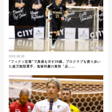
2026.08.08
“フィクソ定着”で真価を示す28歳。プロクラブを渡り歩い
た超万能型選手、鬼塚祥慶の覚悟「必……