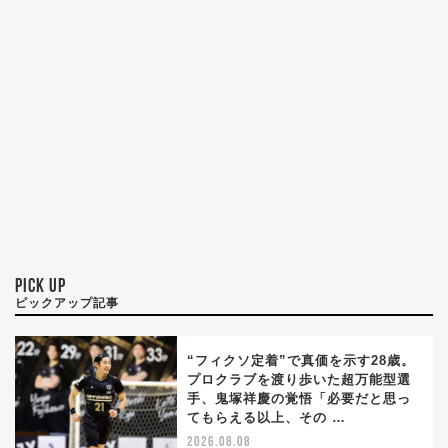
PICK UP
ピックアップ記事
“フィクソ定着”で真価を示す28歳。
プロクラブを渡り歩いた超万能型選
手、鬼塚祥慶の覚悟「必要だと思っ
てもらえる以上、その …
2026.08.08