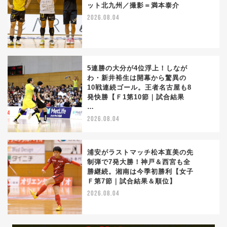
ット北九州／撮影＝満本泰介
3
2026.08.04
5連勝の大分が4位浮上！しなが
わ・新井裕生は開幕から驚異の
10戦連続ゴール。王者名古屋も8
4
発快勝【Ｆ1第10節｜試合結果
…
2026.08.04
浦安がラストマッチ松本直美の先
制弾で7発大勝！神戸＆西宮も全
勝継続。湘南は今季初勝利【女子
5
Ｆ第7節｜試合結果＆順位】
2026.08.04