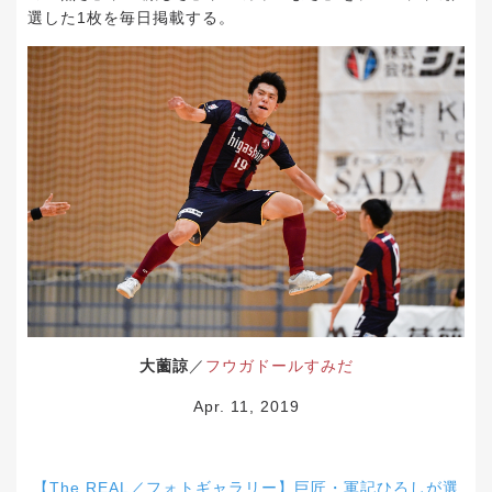
選した1枚を毎日掲載する。
大薗諒
／
フウガドールすみだ
Apr. 11, 2019
【The REAL／フォトギャラリー】巨匠・軍記ひろしが選