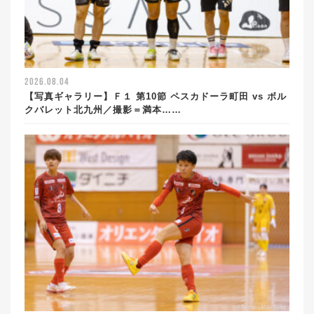
2026.08.04
【写真ギャラリー】Ｆ１ 第10節 ペスカドーラ町田 vs ボル
クバレット北九州／撮影＝満本……