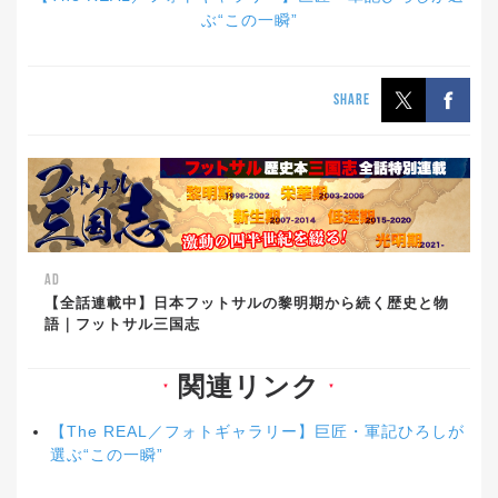
ぶ“この一瞬”
SHARE
AD
【全話連載中】日本フットサルの黎明期から続く歴史と物
語｜フットサル三国志
関連リンク
▼
▼
【The REAL／フォトギャラリー】巨匠・軍記ひろしが
選ぶ“この一瞬”