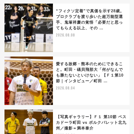
“フィクソ定着”で真価を示す28歳。
プロクラブを渡り歩いた超万能型選
手、鬼塚祥慶の覚悟「必要だと思っ
てもらえる以上、その …
2026.08.08
愛する故郷・熊本のためにできるこ
と。町田・礒貝飛那大「何がなんで
も勝たないといけない」【Ｆ１第10
節｜インタビュー／町田 …
2026.08.04
【写真ギャラリー】Ｆ１ 第10節 ペス
カドーラ町田 vs ボルクバレット北九
州／撮影＝満本泰介