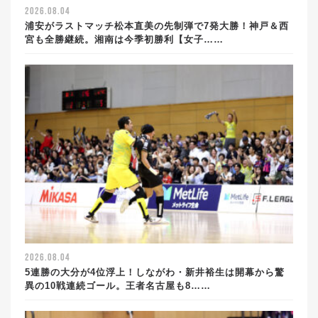
2026.08.04
浦安がラストマッチ松本直美の先制弾で7発大勝！神戸＆西
宮も全勝継続。湘南は今季初勝利【女子……
2026.08.04
5連勝の大分が4位浮上！しながわ・新井裕生は開幕から驚
異の10戦連続ゴール。王者名古屋も8……