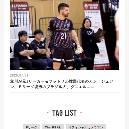
2026.07.31
立川が元Jリーガー＆フットサル韓国代表のカン・ジュガ
ン、Ｆリーグ復帰のブラジル人、ダニエル……
tag list
▼
▼
Fリーグ
The REAL
オフィシャルカメラマン