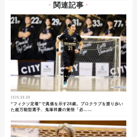
関連記事
▼
▼
2026.08.08
“フィクソ定着”で真価を示す28歳。プロクラブを渡り歩い
た超万能型選手、鬼塚祥慶の覚悟「必……