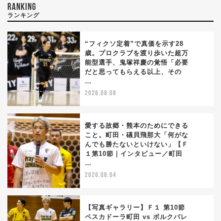
RANKING
ランキング
“フィクソ定着”で真価を示す28
歳。プロクラブを渡り歩いた超万
能型選手、鬼塚祥慶の覚悟「必要
1
だと思ってもらえる以上、その
…
2026.08.08
愛する故郷・熊本のためにできる
こと。町田・礒貝飛那大「何がな
んでも勝たないといけない」【Ｆ
2
１第10節｜インタビュー／町田
…
2026.08.04
【写真ギャラリー】Ｆ１ 第10節
ペスカドーラ町田 vs ボルクバレ