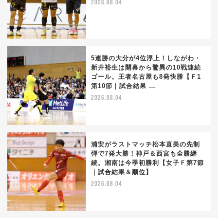
2026.08.04
5連勝の大分が4位浮上！しながわ・
新井裕生は開幕から驚異の10戦連続
ゴール。王者名古屋も8発快勝【Ｆ1
第10節｜試合結果 …
2026.08.04
浦安がラストマッチ松本直美の先制
弾で7発大勝！神戸＆西宮も全勝継
続。湘南は今季初勝利【女子Ｆ第7節
｜試合結果＆順位】
2026.08.04